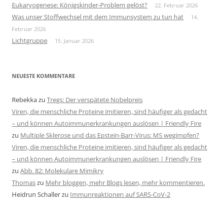
Eukaryogenese: Königskinder-Problem gelöst?
22. Februar 2026
Was unser Stoffwechsel mit dem Immunsystem zu tun hat
14.
Februar 2026
Lichtgruppe
15. Januar 2026
NEUESTE KOMMENTARE
Rebekka
zu
Tregs: Der verspätete Nobelpreis
Viren, die menschliche Proteine imitieren, sind häufiger als gedacht
– und können Autoimmunerkrankungen auslösen | Friendly Fire
zu
Multiple Sklerose und das Epstein-Barr-Virus: MS wegimpfen?
Viren, die menschliche Proteine imitieren, sind häufiger als gedacht
– und können Autoimmunerkrankungen auslösen | Friendly Fire
zu
Abb. 82: Molekulare Mimikry
Thomas
zu
Mehr bloggen, mehr Blogs lesen, mehr kommentieren.
Heidrun Schaller
zu
Immunreaktionen auf SARS-CoV-2