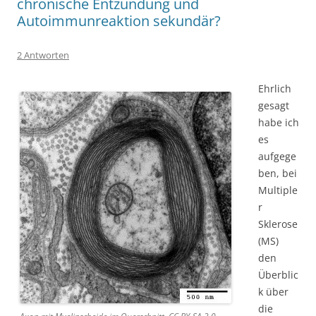
chronische Entzündung und
Autoimmunreaktion sekundär?
2 Antworten
Ehrlich
gesagt
habe ich
es
aufgege
ben, bei
Multiple
r
Sklerose
(MS)
den
Überblic
k über
die