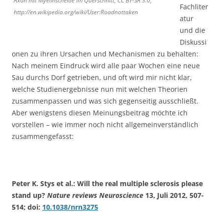
Axon mit Myelinscheide im Querschnitt, CC BY-SA 3.0,
Fachliter
http://en.wikipedia.org/wiki/User:Roadnottaken
atur
und die
Diskussi
onen zu ihren Ursachen und Mechanismen zu behalten:
Nach meinem Eindruck wird alle paar Wochen eine neue
Sau durchs Dorf getrieben, und oft wird mir nicht klar,
welche Studienergebnisse nun mit welchen Theorien
zusammenpassen und was sich gegenseitig ausschließt.
Aber wenigstens diesen Meinungsbeitrag möchte ich
vorstellen – wie immer noch nicht allgemeinverständlich
zusammengefasst:
Peter K. Stys et al.: Will the real multiple sclerosis please
stand up?
Nature reviews Neuroscience
13, Juli 2012, 507-
514; doi:
10.1038/nrn3275