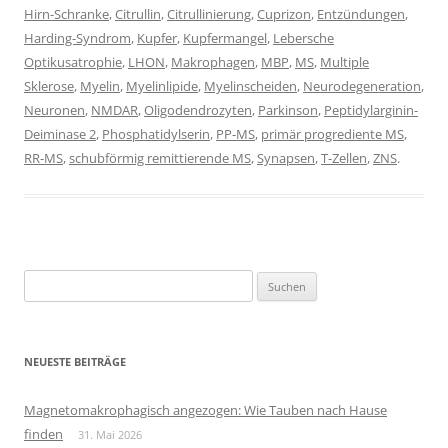
Hirn-Schranke
,
Citrullin
,
Citrullinierung
,
Cuprizon
,
Entzündungen
,
Harding-Syndrom
,
Kupfer
,
Kupfermangel
,
Lebersche
Optikusatrophie
,
LHON
,
Makrophagen
,
MBP
,
MS
,
Multiple
Sklerose
,
Myelin
,
Myelinlipide
,
Myelinscheiden
,
Neurodegeneration
,
Neuronen
,
NMDAR
,
Oligodendrozyten
,
Parkinson
,
Peptidylarginin-
Deiminase 2
,
Phosphatidylserin
,
PP-MS
,
primär progrediente MS
,
RR-MS
,
schubförmig remittierende MS
,
Synapsen
,
T-Zellen
,
ZNS
.
Suchen
nach:
NEUESTE BEITRÄGE
Magnetomakrophagisch angezogen: Wie Tauben nach Hause
finden
31. Mai 2026