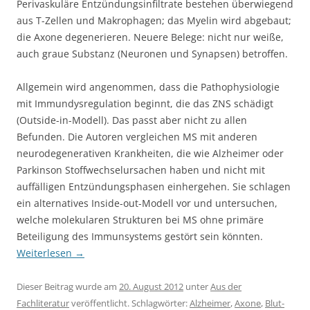
Perivaskuläre Entzündungsinfiltrate bestehen überwiegend
aus T-Zellen und Makrophagen; das Myelin wird abgebaut;
die Axone degenerieren. Neuere Belege: nicht nur weiße,
auch graue Substanz (Neuronen und Synapsen) betroffen.
Allgemein wird angenommen, dass die Pathophysiologie
mit Immundysregulation beginnt, die das ZNS schädigt
(Outside-in-Modell). Das passt aber nicht zu allen
Befunden. Die Autoren vergleichen MS mit anderen
neurodegenerativen Krankheiten, die wie Alzheimer oder
Parkinson Stoffwechselursachen haben und nicht mit
auffälligen Entzündungsphasen einhergehen. Sie schlagen
ein alternatives Inside-out-Modell vor und untersuchen,
welche molekularen Strukturen bei MS ohne primäre
Beteiligung des Immunsystems gestört sein könnten.
Weiterlesen
→
Dieser Beitrag wurde am
20. August 2012
unter
Aus der
Fachliteratur
veröffentlicht. Schlagwörter:
Alzheimer
,
Axone
,
Blut-