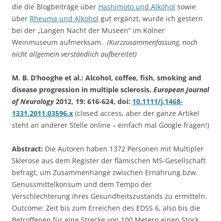
die die Blogbeiträge über
Hashimoto und Alkohol
sowie
über
Rheuma und Alkohol
gut ergänzt, wurde ich gestern
bei der „Langen Nacht der Museen“ im Kölner
Weinmuseum aufmerksam.
(Kurzzusammenfassung, noch
nicht allgemein verständlich aufbereitet)
M. B. D’hooghe et al.: Alcohol, coffee, fish, smoking and
disease progression in multiple sclerosis.
European Journal
of Neurology
2012, 19: 616-624, doi:
10.1111/j.1468-
1331.2011.03596.x
(closed access, aber der ganze Artikel
steht an anderer Stelle online – einfach mal Google fragen!)
Abstract:
Die Autoren haben 1372 Personen mit Multipler
Sklerose aus dem Register der flämischen MS-Gesellschaft
befragt, um Zusammenhänge zwischen Ernährung bzw.
Genussmittelkonsum und dem Tempo der
Verschlechterung ihres Gesundheitszustands zu ermitteln.
Outcome: Zeit bis zum Erreichen des EDSS 6, also bis die
Betroffenen für eine Strecke von 100 Metern einen Stock