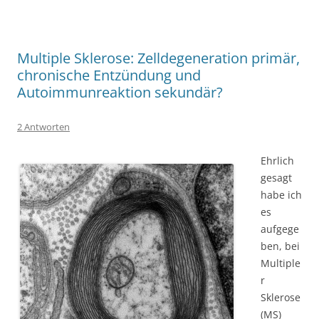
Multiple Sklerose: Zelldegeneration primär,
chronische Entzündung und
Autoimmunreaktion sekundär?
2 Antworten
Ehrlich
gesagt
habe ich
es
aufgege
ben, bei
Multiple
r
Sklerose
(MS)