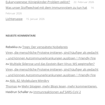
Eukaryogenese: Königskinder-Problem gelöst?
22. Februar 2026
Was unser Stoffwechsel mit dem Immunsystem zu tun hat
14.
Februar 2026
Lichtgruppe
15. Januar 2026
NEUESTE KOMMENTARE
Rebekka
zu
Tregs: Der verspätete Nobelpreis
Viren, die menschliche Proteine imitieren, sind häufiger als gedacht
– und können Autoimmunerkrankungen auslösen | Friendly Fire
zu
Multiple Sklerose und das Epstein-Barr-Virus: MS wegimpfen?
Viren, die menschliche Proteine imitieren, sind häufiger als gedacht
– und können Autoimmunerkrankungen auslösen | Friendly Fire
zu
Abb. 82: Molekulare Mimikry
Thomas
zu
Mehr bloggen, mehr Blogs lesen, mehr kommentieren.
Heidrun Schaller
zu
Immunreaktionen auf SARS-CoV-2