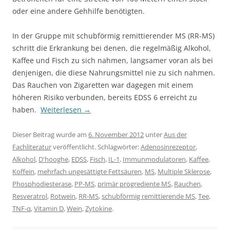
oder eine andere Gehhilfe benötigten.
In der Gruppe mit schubförmig remittierender MS (RR-MS)
schritt die Erkrankung bei denen, die regelmäßig Alkohol,
Kaffee und Fisch zu sich nahmen, langsamer voran als bei
denjenigen, die diese Nahrungsmittel nie zu sich nahmen.
Das Rauchen von Zigaretten war dagegen mit einem
höheren Risiko verbunden, bereits EDSS 6 erreicht zu
haben.
Weiterlesen
→
Dieser Beitrag wurde am
6. November 2012
unter
Aus der
Fachliteratur
veröffentlicht. Schlagwörter:
Adenosinrezeptor
,
Alkohol
,
D'hooghe
,
EDSS
,
Fisch
,
IL-1
,
Immunmodulatoren
,
Kaffee
,
Koffein
,
mehrfach ungesättigte Fettsäuren
,
MS
,
Multiple Sklerose
,
Phosphodiesterase
,
PP-MS
,
primär progrediente MS
,
Rauchen
,
Resveratrol
,
Rotwein
,
RR-MS
,
schubförmig remittierende MS
,
Tee
,
TNF-α
,
Vitamin D
,
Wein
,
Zytokine
.