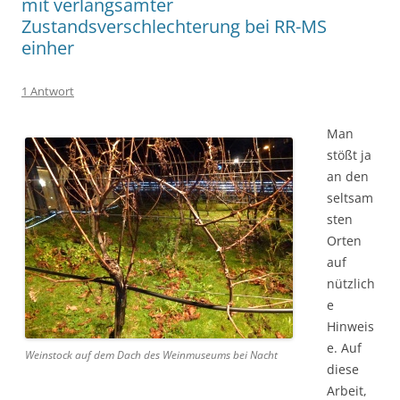
mit verlangsamter
Zustandsverschlechterung bei RR-MS
einher
1 Antwort
Man
stößt ja
an den
seltsam
sten
Orten
auf
nützlich
e
Hinweis
e. Auf
Weinstock auf dem Dach des Weinmuseums bei Nacht
diese
Arbeit,