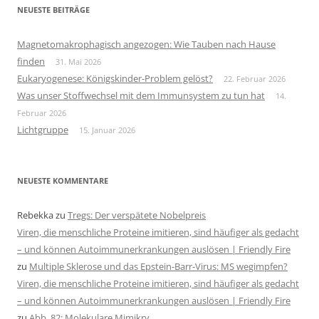
NEUESTE BEITRÄGE
Magnetomakrophagisch angezogen: Wie Tauben nach Hause
finden
31. Mai 2026
Eukaryogenese: Königskinder-Problem gelöst?
22. Februar 2026
Was unser Stoffwechsel mit dem Immunsystem zu tun hat
14.
Februar 2026
Lichtgruppe
15. Januar 2026
NEUESTE KOMMENTARE
Rebekka
zu
Tregs: Der verspätete Nobelpreis
Viren, die menschliche Proteine imitieren, sind häufiger als gedacht
– und können Autoimmunerkrankungen auslösen | Friendly Fire
zu
Multiple Sklerose und das Epstein-Barr-Virus: MS wegimpfen?
Viren, die menschliche Proteine imitieren, sind häufiger als gedacht
– und können Autoimmunerkrankungen auslösen | Friendly Fire
zu
Abb. 82: Molekulare Mimikry