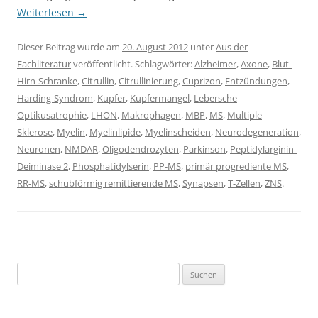
Weiterlesen
→
Dieser Beitrag wurde am
20. August 2012
unter
Aus der
Fachliteratur
veröffentlicht. Schlagwörter:
Alzheimer
,
Axone
,
Blut-
Hirn-Schranke
,
Citrullin
,
Citrullinierung
,
Cuprizon
,
Entzündungen
,
Harding-Syndrom
,
Kupfer
,
Kupfermangel
,
Lebersche
Optikusatrophie
,
LHON
,
Makrophagen
,
MBP
,
MS
,
Multiple
Sklerose
,
Myelin
,
Myelinlipide
,
Myelinscheiden
,
Neurodegeneration
,
Neuronen
,
NMDAR
,
Oligodendrozyten
,
Parkinson
,
Peptidylarginin-
Deiminase 2
,
Phosphatidylserin
,
PP-MS
,
primär progrediente MS
,
RR-MS
,
schubförmig remittierende MS
,
Synapsen
,
T-Zellen
,
ZNS
.
Suchen
nach: