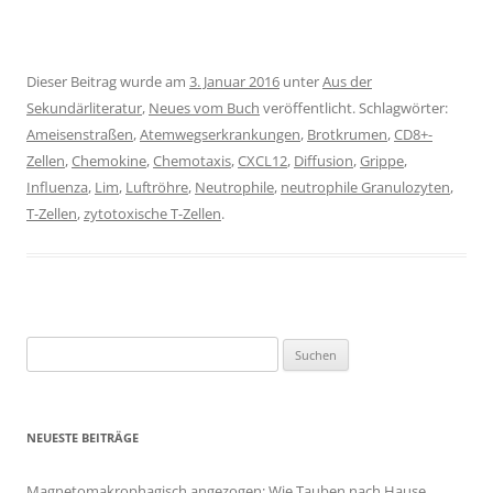
Dieser Beitrag wurde am
3. Januar 2016
unter
Aus der
Sekundärliteratur
,
Neues vom Buch
veröffentlicht. Schlagwörter:
Ameisenstraßen
,
Atemwegserkrankungen
,
Brotkrumen
,
CD8+-
Zellen
,
Chemokine
,
Chemotaxis
,
CXCL12
,
Diffusion
,
Grippe
,
Influenza
,
Lim
,
Luftröhre
,
Neutrophile
,
neutrophile Granulozyten
,
T-Zellen
,
zytotoxische T-Zellen
.
Suchen
nach:
NEUESTE BEITRÄGE
Magnetomakrophagisch angezogen: Wie Tauben nach Hause