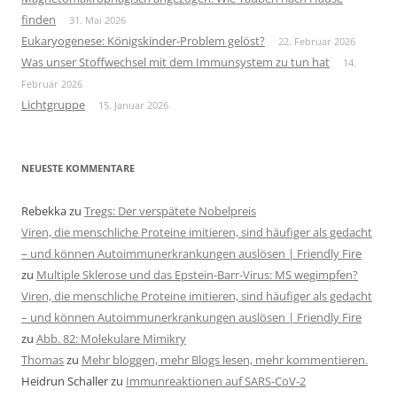
finden
31. Mai 2026
Eukaryogenese: Königskinder-Problem gelöst?
22. Februar 2026
Was unser Stoffwechsel mit dem Immunsystem zu tun hat
14.
Februar 2026
Lichtgruppe
15. Januar 2026
NEUESTE KOMMENTARE
Rebekka
zu
Tregs: Der verspätete Nobelpreis
Viren, die menschliche Proteine imitieren, sind häufiger als gedacht
– und können Autoimmunerkrankungen auslösen | Friendly Fire
zu
Multiple Sklerose und das Epstein-Barr-Virus: MS wegimpfen?
Viren, die menschliche Proteine imitieren, sind häufiger als gedacht
– und können Autoimmunerkrankungen auslösen | Friendly Fire
zu
Abb. 82: Molekulare Mimikry
Thomas
zu
Mehr bloggen, mehr Blogs lesen, mehr kommentieren.
Heidrun Schaller
zu
Immunreaktionen auf SARS-CoV-2