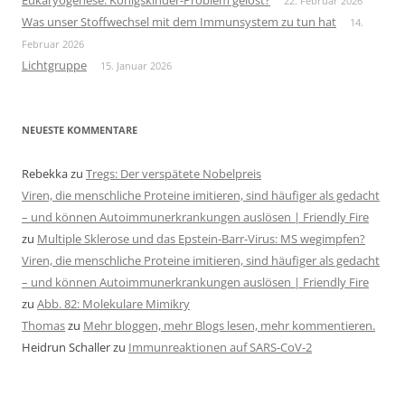
Eukaryogenese: Königskinder-Problem gelöst?
22. Februar 2026
Was unser Stoffwechsel mit dem Immunsystem zu tun hat
14.
Februar 2026
Lichtgruppe
15. Januar 2026
NEUESTE KOMMENTARE
Rebekka
zu
Tregs: Der verspätete Nobelpreis
Viren, die menschliche Proteine imitieren, sind häufiger als gedacht
– und können Autoimmunerkrankungen auslösen | Friendly Fire
zu
Multiple Sklerose und das Epstein-Barr-Virus: MS wegimpfen?
Viren, die menschliche Proteine imitieren, sind häufiger als gedacht
– und können Autoimmunerkrankungen auslösen | Friendly Fire
zu
Abb. 82: Molekulare Mimikry
Thomas
zu
Mehr bloggen, mehr Blogs lesen, mehr kommentieren.
Heidrun Schaller
zu
Immunreaktionen auf SARS-CoV-2