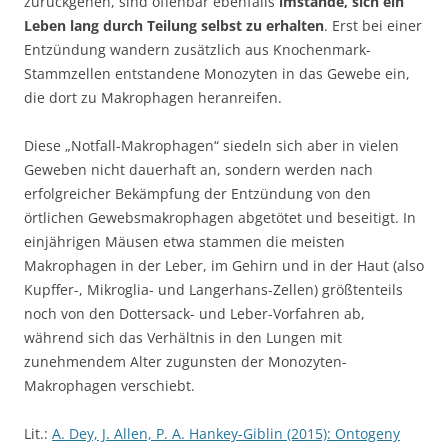
zurückgehen, sind offenbar ebenfalls
imstande, sich ein
Leben lang durch Teilung selbst zu erhalten
. Erst bei einer
Entzündung wandern zusätzlich aus Knochenmark-
Stammzellen entstandene Monozyten in das Gewebe ein,
die dort zu Makrophagen heranreifen.
Diese „Notfall-Makrophagen“ siedeln sich aber in vielen
Geweben nicht dauerhaft an, sondern werden nach
erfolgreicher Bekämpfung der Entzündung von den
örtlichen Gewebsmakrophagen abgetötet und beseitigt. In
einjährigen Mäusen etwa stammen die meisten
Makrophagen in der Leber, im Gehirn und in der Haut (also
Kupffer-, Mikroglia- und Langerhans-Zellen) größtenteils
noch von den Dottersack- und Leber-Vorfahren ab,
während sich das Verhältnis in den Lungen mit
zunehmendem Alter zugunsten der Monozyten-
Makrophagen verschiebt.
Lit.:
A. Dey, J. Allen, P. A. Hankey-Giblin (2015): Ontogeny