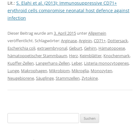
Lit.:
S. Elahi et al. (2013): Immunosuppressive CD71+
erythroid cells compromise neonatal host defence against
infection
Dieser Beitrag wurde am
3. April 2015
unter
Allgemein
veröffentlicht. Schlagwörter:
Arginase
,
Arginin
,
CD71+
,
Dottersack
,
Escherichia coli
,
extraembryonal
,
Geburt
,
Gehirn
,
Hämatopoese
,
hämatopoetischer Stammbaum
,
Herz
,
Keimblätter
,
Knochenmark
,
Kupffer-Zellen
,
Langerhans-Zellen
,
Leber
,
Listeria monocytogenes
,
Lunge
,
Makrophagen
,
Mikrobiom
,
Mikroglia
,
Monozyten
,
Neugebiorene
,
Säuglinge
,
Stammzellen
,
Zytokine
.
Suchen
nach: