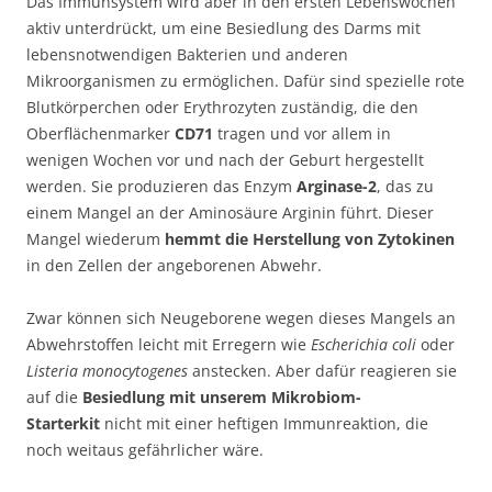
Das Immunsystem wird aber in den ersten Lebenswochen
aktiv unterdrückt, um eine Besiedlung des Darms mit
lebensnotwendigen Bakterien und anderen
Mikroorganismen zu ermöglichen. Dafür sind spezielle rote
Blutkörperchen oder Erythrozyten zuständig, die den
Oberflächenmarker
CD71
tragen und vor allem in
wenigen Wochen vor und nach der Geburt hergestellt
werden. Sie produzieren das Enzym
Arginase-2
, das zu
einem Mangel an der Aminosäure Arginin führt. Dieser
Mangel wiederum
hemmt die Herstellung von Zytokinen
in den Zellen der angeborenen Abwehr.
Zwar können sich Neugeborene wegen dieses Mangels an
Abwehrstoffen leicht mit Erregern wie
Escherichia coli
oder
Listeria monocytogenes
anstecken. Aber dafür reagieren sie
auf die
Besiedlung mit unserem Mikrobiom-
Starterkit
nicht mit einer heftigen Immunreaktion, die
noch weitaus gefährlicher wäre.