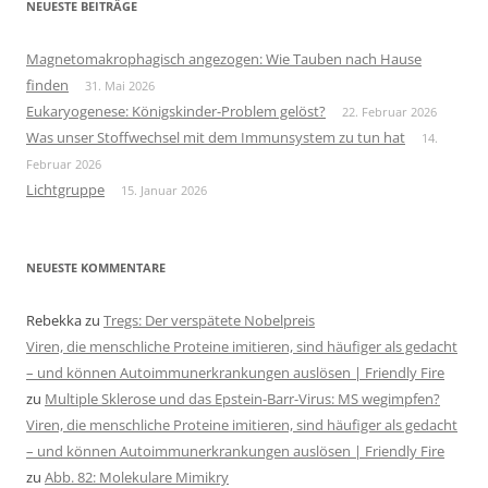
NEUESTE BEITRÄGE
Magnetomakrophagisch angezogen: Wie Tauben nach Hause
finden
31. Mai 2026
Eukaryogenese: Königskinder-Problem gelöst?
22. Februar 2026
Was unser Stoffwechsel mit dem Immunsystem zu tun hat
14.
Februar 2026
Lichtgruppe
15. Januar 2026
NEUESTE KOMMENTARE
Rebekka
zu
Tregs: Der verspätete Nobelpreis
Viren, die menschliche Proteine imitieren, sind häufiger als gedacht
– und können Autoimmunerkrankungen auslösen | Friendly Fire
zu
Multiple Sklerose und das Epstein-Barr-Virus: MS wegimpfen?
Viren, die menschliche Proteine imitieren, sind häufiger als gedacht
– und können Autoimmunerkrankungen auslösen | Friendly Fire
zu
Abb. 82: Molekulare Mimikry