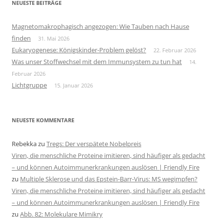
NEUESTE BEITRÄGE
Magnetomakrophagisch angezogen: Wie Tauben nach Hause
finden
31. Mai 2026
Eukaryogenese: Königskinder-Problem gelöst?
22. Februar 2026
Was unser Stoffwechsel mit dem Immunsystem zu tun hat
14.
Februar 2026
Lichtgruppe
15. Januar 2026
NEUESTE KOMMENTARE
Rebekka
zu
Tregs: Der verspätete Nobelpreis
Viren, die menschliche Proteine imitieren, sind häufiger als gedacht
– und können Autoimmunerkrankungen auslösen | Friendly Fire
zu
Multiple Sklerose und das Epstein-Barr-Virus: MS wegimpfen?
Viren, die menschliche Proteine imitieren, sind häufiger als gedacht
– und können Autoimmunerkrankungen auslösen | Friendly Fire
zu
Abb. 82: Molekulare Mimikry