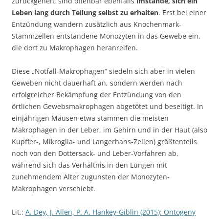
zurückgehen, sind offenbar ebenfalls
imstande, sich ein
Leben lang durch Teilung selbst zu erhalten
. Erst bei einer
Entzündung wandern zusätzlich aus Knochenmark-
Stammzellen entstandene Monozyten in das Gewebe ein,
die dort zu Makrophagen heranreifen.
Diese „Notfall-Makrophagen“ siedeln sich aber in vielen
Geweben nicht dauerhaft an, sondern werden nach
erfolgreicher Bekämpfung der Entzündung von den
örtlichen Gewebsmakrophagen abgetötet und beseitigt. In
einjährigen Mäusen etwa stammen die meisten
Makrophagen in der Leber, im Gehirn und in der Haut (also
Kupffer-, Mikroglia- und Langerhans-Zellen) größtenteils
noch von den Dottersack- und Leber-Vorfahren ab,
während sich das Verhältnis in den Lungen mit
zunehmendem Alter zugunsten der Monozyten-
Makrophagen verschiebt.
Lit.:
A. Dey, J. Allen, P. A. Hankey-Giblin (2015): Ontogeny