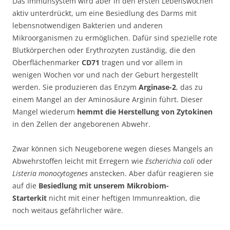
Das Immunsystem wird aber in den ersten Lebenswochen
aktiv unterdrückt, um eine Besiedlung des Darms mit
lebensnotwendigen Bakterien und anderen
Mikroorganismen zu ermöglichen. Dafür sind spezielle rote
Blutkörperchen oder Erythrozyten zuständig, die den
Oberflächenmarker
CD71
tragen und vor allem in
wenigen Wochen vor und nach der Geburt hergestellt
werden. Sie produzieren das Enzym
Arginase-2
, das zu
einem Mangel an der Aminosäure Arginin führt. Dieser
Mangel wiederum
hemmt die Herstellung von Zytokinen
in den Zellen der angeborenen Abwehr.
Zwar können sich Neugeborene wegen dieses Mangels an
Abwehrstoffen leicht mit Erregern wie
Escherichia coli
oder
Listeria monocytogenes
anstecken. Aber dafür reagieren sie
auf die
Besiedlung mit unserem Mikrobiom-
Starterkit
nicht mit einer heftigen Immunreaktion, die
noch weitaus gefährlicher wäre.