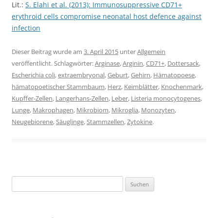
Lit.:
S. Elahi et al. (2013): Immunosuppressive CD71+
erythroid cells compromise neonatal host defence against
infection
Dieser Beitrag wurde am
3. April 2015
unter
Allgemein
veröffentlicht. Schlagwörter:
Arginase
,
Arginin
,
CD71+
,
Dottersack
,
Escherichia coli
,
extraembryonal
,
Geburt
,
Gehirn
,
Hämatopoese
,
hämatopoetischer Stammbaum
,
Herz
,
Keimblätter
,
Knochenmark
,
Kupffer-Zellen
,
Langerhans-Zellen
,
Leber
,
Listeria monocytogenes
,
Lunge
,
Makrophagen
,
Mikrobiom
,
Mikroglia
,
Monozyten
,
Neugebiorene
,
Säuglinge
,
Stammzellen
,
Zytokine
.
Suchen
nach: