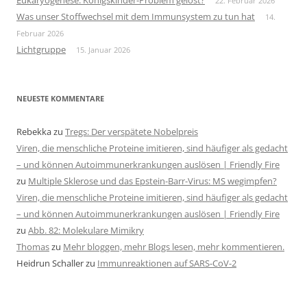
Eukaryogenese: Königskinder-Problem gelöst?
22. Februar 2026
Was unser Stoffwechsel mit dem Immunsystem zu tun hat
14.
Februar 2026
Lichtgruppe
15. Januar 2026
NEUESTE KOMMENTARE
Rebekka
zu
Tregs: Der verspätete Nobelpreis
Viren, die menschliche Proteine imitieren, sind häufiger als gedacht
– und können Autoimmunerkrankungen auslösen | Friendly Fire
zu
Multiple Sklerose und das Epstein-Barr-Virus: MS wegimpfen?
Viren, die menschliche Proteine imitieren, sind häufiger als gedacht
– und können Autoimmunerkrankungen auslösen | Friendly Fire
zu
Abb. 82: Molekulare Mimikry
Thomas
zu
Mehr bloggen, mehr Blogs lesen, mehr kommentieren.
Heidrun Schaller
zu
Immunreaktionen auf SARS-CoV-2