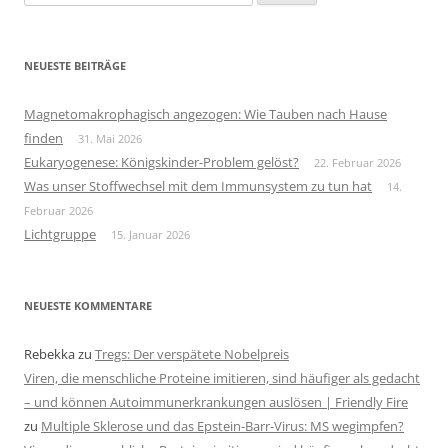
nach:
NEUESTE BEITRÄGE
Magnetomakrophagisch angezogen: Wie Tauben nach Hause
finden
31. Mai 2026
Eukaryogenese: Königskinder-Problem gelöst?
22. Februar 2026
Was unser Stoffwechsel mit dem Immunsystem zu tun hat
14.
Februar 2026
Lichtgruppe
15. Januar 2026
NEUESTE KOMMENTARE
Rebekka
zu
Tregs: Der verspätete Nobelpreis
Viren, die menschliche Proteine imitieren, sind häufiger als gedacht
– und können Autoimmunerkrankungen auslösen | Friendly Fire
zu
Multiple Sklerose und das Epstein-Barr-Virus: MS wegimpfen?