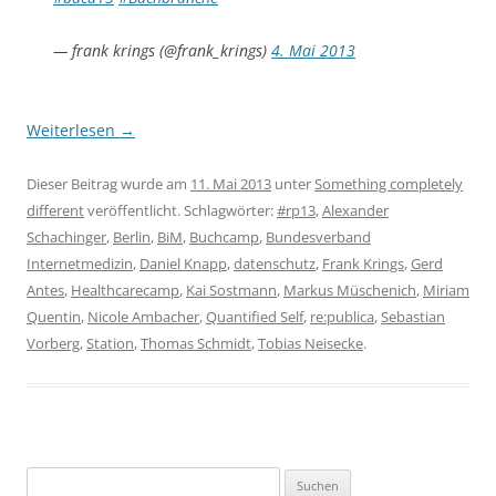
— frank krings (@frank_krings)
4. Mai 2013
Weiterlesen
→
Dieser Beitrag wurde am
11. Mai 2013
unter
Something completely
different
veröffentlicht. Schlagwörter:
#rp13
,
Alexander
Schachinger
,
Berlin
,
BiM
,
Buchcamp
,
Bundesverband
Internetmedizin
,
Daniel Knapp
,
datenschutz
,
Frank Krings
,
Gerd
Antes
,
Healthcarecamp
,
Kai Sostmann
,
Markus Müschenich
,
Miriam
Quentin
,
Nicole Ambacher
,
Quantified Self
,
re:publica
,
Sebastian
Vorberg
,
Station
,
Thomas Schmidt
,
Tobias Neisecke
.
Suchen