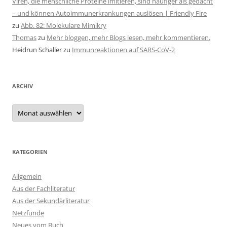
Viren, die menschliche Proteine imitieren, sind häufiger als gedacht
– und können Autoimmunerkrankungen auslösen | Friendly Fire
zu
Abb. 82: Molekulare Mimikry
Thomas
zu
Mehr bloggen, mehr Blogs lesen, mehr kommentieren.
Heidrun Schaller
zu
Immunreaktionen auf SARS-CoV-2
ARCHIV
Archiv
KATEGORIEN
Allgemein
Aus der Fachliteratur
Aus der Sekundärliteratur
Netzfunde
Neues vom Buch