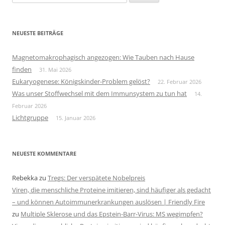
nach:
NEUESTE BEITRÄGE
Magnetomakrophagisch angezogen: Wie Tauben nach Hause
finden
31. Mai 2026
Eukaryogenese: Königskinder-Problem gelöst?
22. Februar 2026
Was unser Stoffwechsel mit dem Immunsystem zu tun hat
14.
Februar 2026
Lichtgruppe
15. Januar 2026
NEUESTE KOMMENTARE
Rebekka
zu
Tregs: Der verspätete Nobelpreis
Viren, die menschliche Proteine imitieren, sind häufiger als gedacht
– und können Autoimmunerkrankungen auslösen | Friendly Fire
zu
Multiple Sklerose und das Epstein-Barr-Virus: MS wegimpfen?