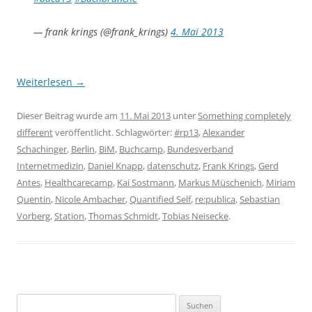
— frank krings (@frank_krings)
4. Mai 2013
Weiterlesen
→
Dieser Beitrag wurde am
11. Mai 2013
unter
Something completely
different
veröffentlicht. Schlagwörter:
#rp13
,
Alexander
Schachinger
,
Berlin
,
BiM
,
Buchcamp
,
Bundesverband
Internetmedizin
,
Daniel Knapp
,
datenschutz
,
Frank Krings
,
Gerd
Antes
,
Healthcarecamp
,
Kai Sostmann
,
Markus Müschenich
,
Miriam
Quentin
,
Nicole Ambacher
,
Quantified Self
,
re:publica
,
Sebastian
Vorberg
,
Station
,
Thomas Schmidt
,
Tobias Neisecke
.
Suchen