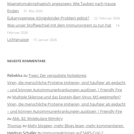
Magnetomakrophagisch angezogen: Wie Tauben nach Hause
finden
31. Mai 2026
Eukaryogenese: Königskinder-Problem gelöst?
22. Februar 2026
Was unser Stoffwechsel mit dem Immunsystem zu tun hat
14.
Februar 2026
Lichtgruppe
15. Januar 2026
NEUESTE KOMMENTARE
Rebekka
zu
Tregs: Der verspätete Nobelpreis
Viren, die menschliche Proteine imitieren, sind häufiger als gedacht
– und können Autoimmunerkrankungen auslösen | Friendly Fire
zu
Multiple Sklerose und das Epstein-Barr-Virus: MS wegimpfen?
Viren, die menschliche Proteine imitieren, sind häufiger als gedacht
– und können Autoimmunerkrankungen auslösen | Friendly Fire
zu
Abb. 82: Molekulare Mimikry
Thomas
zu
Mehr bloggen, mehr Blogs lesen, mehr kommentieren.
Heidrun Schaller
zu
Immunreaktionen auf SARS-CoV-2