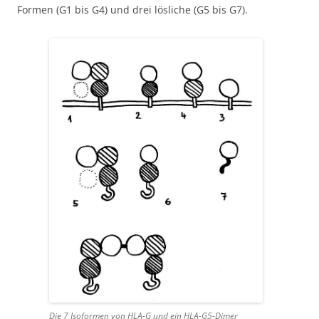
Formen (G1 bis G4) und drei lösliche (G5 bis G7).
Die 7 Isoformen von HLA-G und ein HLA-G5-Dimer