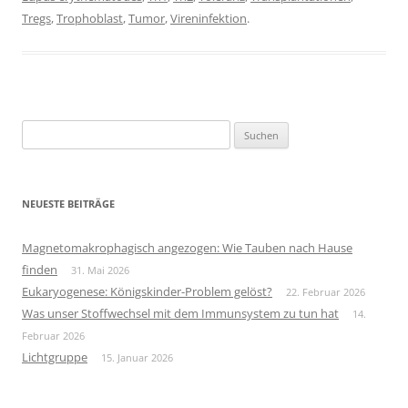
Tregs
,
Trophoblast
,
Tumor
,
Vireninfektion
.
Suchen
nach:
NEUESTE BEITRÄGE
Magnetomakrophagisch angezogen: Wie Tauben nach Hause
finden
31. Mai 2026
Eukaryogenese: Königskinder-Problem gelöst?
22. Februar 2026
Was unser Stoffwechsel mit dem Immunsystem zu tun hat
14.
Februar 2026
Lichtgruppe
15. Januar 2026