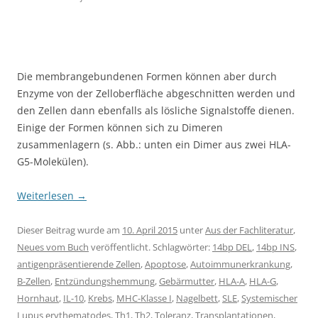
Die membrangebundenen Formen können aber durch
Enzyme von der Zelloberfläche abgeschnitten werden und
den Zellen dann ebenfalls als lösliche Signalstoffe dienen.
Einige der Formen können sich zu Dimeren
zusammenlagern (s. Abb.: unten ein Dimer aus zwei HLA-
G5-Molekülen).
Weiterlesen
→
Dieser Beitrag wurde am
10. April 2015
unter
Aus der Fachliteratur
,
Neues vom Buch
veröffentlicht. Schlagwörter:
14bp DEL
,
14bp INS
,
antigenpräsentierende Zellen
,
Apoptose
,
Autoimmunerkrankung
,
B-Zellen
,
Entzündungshemmung
,
Gebärmutter
,
HLA-A
,
HLA-G
,
Hornhaut
,
IL-10
,
Krebs
,
MHC-Klasse I
,
Nagelbett
,
SLE
,
Systemischer
Lupus erythematodes
,
Th1
,
Th2
,
Toleranz
,
Transplantationen
,