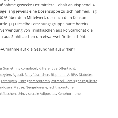
aßnahme geweckt: Der mittlere Gehalt an Bisphenol A
 Tage lang jeweils eine Dosensuppe zu sich nahmen, lag
200 % über dem Mittelwert, der nach dem Konsum
rde. [1] Dieselbe Forschungsgruppe hatte bereits
 Verwendung von Trinkflaschen aus Polycarbonat die
aus Stahlflaschen um etwa zwei Drittel erhöht.
PA-Aufnahme auf die Gesundheit auswirken?
er
Something completely different
veröffentlicht.
pozyten
,
Agouti
,
Babyfläschchen
,
Bisphenol A
,
BPA
,
Diabetes
,
,
Esterogen
,
Estrogenrezeptoren
,
extrazelluläre signalregulierte
endosen
,
Mäuse
,
Neugeborene
,
nichtmonotone
nkflaschen
,
Urin
,
viszerale Adipositas
,
Xenohormone
.