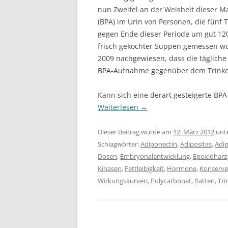
nun Zweifel an der Weisheit dieser M
(BPA) im Urin von Personen, die fünf
gegen Ende dieser Periode um gut 1
frisch gekochter Suppen gemessen wu
2009 nachgewiesen, dass die tägliche
BPA-Aufnahme gegenüber dem Trinken 
Kann sich eine derart gesteigerte B
Weiterlesen
→
Dieser Beitrag wurde am
12. März 2012
unt
Schlagwörter:
Adiponectin
,
Adipositas
,
Adi
Dosen
,
Embryonalentwicklung
,
Epoxidharz
Kinasen
,
Fettleibigkeit
,
Hormone
,
Konserv
Wirkungskurven
,
Polycarbonat
,
Ratten
,
Tri