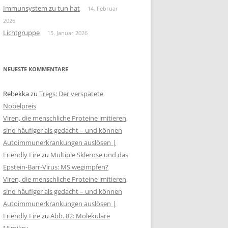
Immunsystem zu tun hat
14. Februar
2026
Lichtgruppe
15. Januar 2026
NEUESTE KOMMENTARE
Rebekka
zu
Tregs: Der verspätete
Nobelpreis
Viren, die menschliche Proteine imitieren,
sind häufiger als gedacht – und können
Autoimmunerkrankungen auslösen |
Friendly Fire
zu
Multiple Sklerose und das
Epstein-Barr-Virus: MS wegimpfen?
Viren, die menschliche Proteine imitieren,
sind häufiger als gedacht – und können
Autoimmunerkrankungen auslösen |
Friendly Fire
zu
Abb. 82: Molekulare