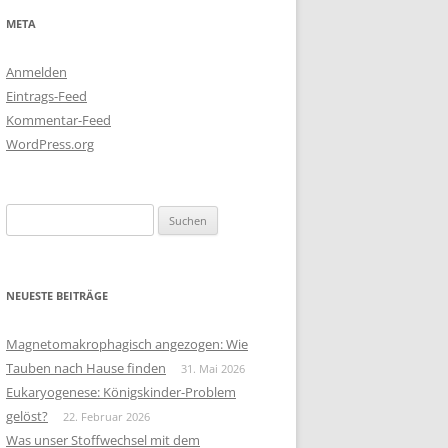
META
Anmelden
Eintrags-Feed
Kommentar-Feed
WordPress.org
Suchen
nach:
NEUESTE BEITRÄGE
Magnetomakrophagisch angezogen: Wie
Tauben nach Hause finden
31. Mai 2026
Eukaryogenese: Königskinder-Problem
gelöst?
22. Februar 2026
Was unser Stoffwechsel mit dem