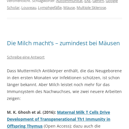
veröffentlicht. Schlagwörter:
Autoimmunität
,
EAE
,
Gehirn
,
Google
Scholar
,
Louveau
,
Lymphgefäße
,
Mäuse
,
Multiple Sklerose
.
Die Milch macht’s – zumindest bei Mäusen
Schreibe eine Antwort
Dass Muttermilch Antikörper enthält, die das Neugeborene
in den ersten Monaten vor Infektionen schützen, ist schon
länger bekannt. Aber Milch leistet noch mehr für das
Immunsystem des Nachwuchses, wie zwei neuere Arbeiten
zeigen:
M. K. Ghosh et al. (2016):
Maternal Milk T Cells Drive
Development of Transgenerational Th1 Immunity in
Offspring Thymus
(Open Access); dazu auch die