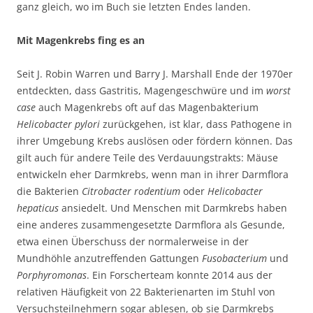
ganz gleich, wo im Buch sie letzten Endes landen.
Mit Magenkrebs fing es an
Seit J. Robin Warren und Barry J. Marshall Ende der 1970er
entdeckten, dass Gastritis, Magengeschwüre und im
worst
case
auch Magenkrebs oft auf das Magenbakterium
Helicobacter pylori
zurückgehen, ist klar, dass Pathogene in
ihrer Umgebung Krebs auslösen oder fördern können. Das
gilt auch für andere Teile des Verdauungstrakts: Mäuse
entwickeln eher Darmkrebs, wenn man in ihrer Darmflora
die Bakterien
Citrobacter rodentium
oder
Helicobacter
hepaticus
ansiedelt. Und Menschen mit Darmkrebs haben
eine anderes zusammengesetzte Darmflora als Gesunde,
etwa einen Überschuss der normalerweise in der
Mundhöhle anzutreffenden Gattungen
Fusobacterium
und
Porphyromonas
. Ein Forscherteam konnte 2014 aus der
relativen Häufigkeit von 22 Bakterienarten im Stuhl von
Versuchsteilnehmern sogar ablesen, ob sie Darmkrebs