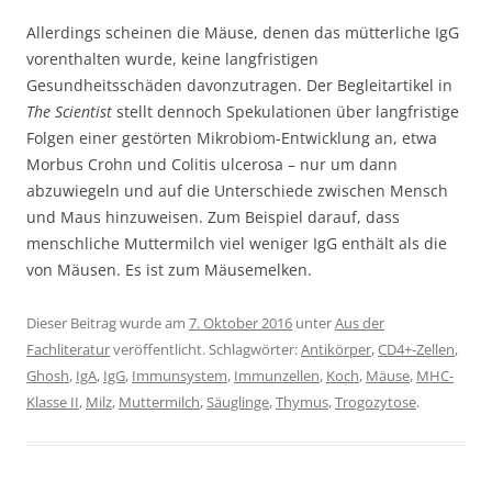
Allerdings scheinen die Mäuse, denen das mütterliche IgG
vorenthalten wurde, keine langfristigen
Gesundheitsschäden davonzutragen. Der Begleitartikel in
The Scientist
stellt dennoch Spekulationen über langfristige
Folgen einer gestörten Mikrobiom-Entwicklung an, etwa
Morbus Crohn und Colitis ulcerosa – nur um dann
abzuwiegeln und auf die Unterschiede zwischen Mensch
und Maus hinzuweisen. Zum Beispiel darauf, dass
menschliche Muttermilch viel weniger IgG enthält als die
von Mäusen. Es ist zum Mäusemelken.
Dieser Beitrag wurde am
7. Oktober 2016
unter
Aus der
Fachliteratur
veröffentlicht. Schlagwörter:
Antikörper
,
CD4+-Zellen
,
Ghosh
,
IgA
,
IgG
,
Immunsystem
,
Immunzellen
,
Koch
,
Mäuse
,
MHC-
Klasse II
,
Milz
,
Muttermilch
,
Säuglinge
,
Thymus
,
Trogozytose
.