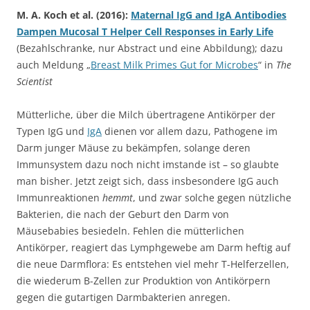
M. A. Koch et al. (2016):
Maternal IgG and IgA Antibodies
Dampen Mucosal T Helper Cell Responses in Early Life
(Bezahlschranke, nur Abstract und eine Abbildung); dazu
auch Meldung „
Breast Milk Primes Gut for Microbes
“ in
The
Scientist
Mütterliche, über die Milch übertragene Antikörper der
Typen IgG und
IgA
dienen vor allem dazu, Pathogene im
Darm junger Mäuse zu bekämpfen, solange deren
Immunsystem dazu noch nicht imstande ist – so glaubte
man bisher. Jetzt zeigt sich, dass insbesondere IgG auch
Immunreaktionen
hemmt
, und zwar solche gegen nützliche
Bakterien, die nach der Geburt den Darm von
Mäusebabies besiedeln. Fehlen die mütterlichen
Antikörper, reagiert das Lymphgewebe am Darm heftig auf
die neue Darmflora: Es entstehen viel mehr T-Helferzellen,
die wiederum B-Zellen zur Produktion von Antikörpern
gegen die gutartigen Darmbakterien anregen.