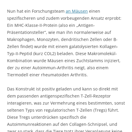
Nun hat ein Forschungsteam
an Mäusen
einen
spezifischeren und zudem vorbeugenden Ansatz erprobt:
Ein MHC-Klasse-II-Protein (also ein „Antigen-
Präsentationsteller“, wie man ihn normalerweise auf
Makrophagen, Monozyten, dendritischen Zellen oder B-
Zellen findet) wurde mit einem galatolysierten Kollagen-
Typ-II-Peptid (kurz COL2) beladen. Diese Makromolekül-
Kombination wurde Mäusen eines Zuchtstamms injiziert,
der zu einer Autoimmun-Arthritis neigt, also einem
Tiermodell einer rheumatoiden Arthritis.
Das Konstrukt ist positiv geladen und kann so direkt mit
dem passenden antigenspezifischen T-Zell-Rezeptor
interagieren, was zur Vermehrung eines bestimmten, sonst
seltenen Typs von regulatorischen T-Zellen (Tregs) führt.
Diese Tregs unterdrücken spezifisch die
Autoimmunreaktionen auf den Collagen-Schnipsel, und
zwar so stark, dass die Tiere trotz ihrer Veranlagung keine