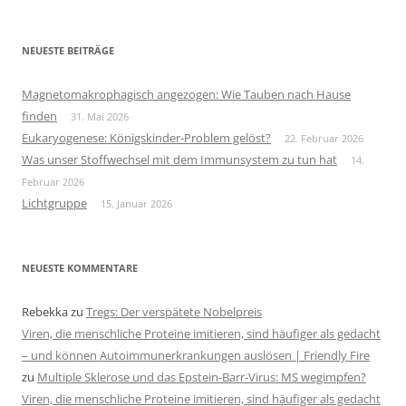
NEUESTE BEITRÄGE
Magnetomakrophagisch angezogen: Wie Tauben nach Hause
finden
31. Mai 2026
Eukaryogenese: Königskinder-Problem gelöst?
22. Februar 2026
Was unser Stoffwechsel mit dem Immunsystem zu tun hat
14.
Februar 2026
Lichtgruppe
15. Januar 2026
NEUESTE KOMMENTARE
Rebekka
zu
Tregs: Der verspätete Nobelpreis
Viren, die menschliche Proteine imitieren, sind häufiger als gedacht
– und können Autoimmunerkrankungen auslösen | Friendly Fire
zu
Multiple Sklerose und das Epstein-Barr-Virus: MS wegimpfen?
Viren, die menschliche Proteine imitieren, sind häufiger als gedacht