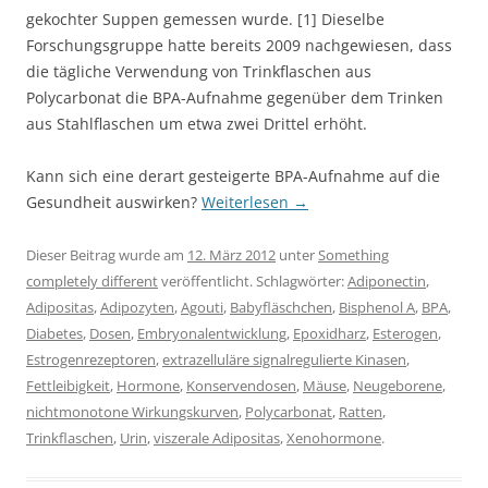
gekochter Suppen gemessen wurde. [1] Dieselbe
Forschungsgruppe hatte bereits 2009 nachgewiesen, dass
die tägliche Verwendung von Trinkflaschen aus
Polycarbonat die BPA-Aufnahme gegenüber dem Trinken
aus Stahlflaschen um etwa zwei Drittel erhöht.
Kann sich eine derart gesteigerte BPA-Aufnahme auf die
Gesundheit auswirken?
Weiterlesen
→
Dieser Beitrag wurde am
12. März 2012
unter
Something
completely different
veröffentlicht. Schlagwörter:
Adiponectin
,
Adipositas
,
Adipozyten
,
Agouti
,
Babyfläschchen
,
Bisphenol A
,
BPA
,
Diabetes
,
Dosen
,
Embryonalentwicklung
,
Epoxidharz
,
Esterogen
,
Estrogenrezeptoren
,
extrazelluläre signalregulierte Kinasen
,
Fettleibigkeit
,
Hormone
,
Konservendosen
,
Mäuse
,
Neugeborene
,
nichtmonotone Wirkungskurven
,
Polycarbonat
,
Ratten
,
Trinkflaschen
,
Urin
,
viszerale Adipositas
,
Xenohormone
.