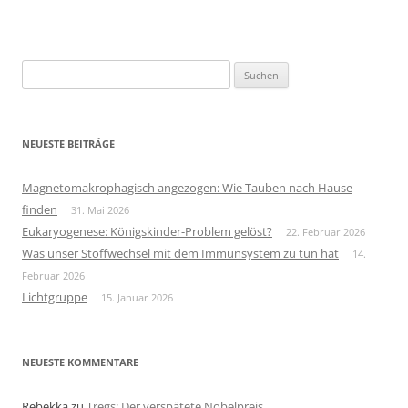
Suchen
nach:
NEUESTE BEITRÄGE
Magnetomakrophagisch angezogen: Wie Tauben nach Hause
finden
31. Mai 2026
Eukaryogenese: Königskinder-Problem gelöst?
22. Februar 2026
Was unser Stoffwechsel mit dem Immunsystem zu tun hat
14.
Februar 2026
Lichtgruppe
15. Januar 2026
NEUESTE KOMMENTARE
Rebekka
zu
Tregs: Der verspätete Nobelpreis