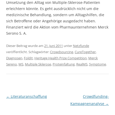
Umsetzung den Alltag von Multiple-Sklerose-Patienten
erleichtern könnte. Es geht ausdrücklich nicht um die
medizinische Behandlung, sondern um Alltagshilfen, die
sich Betroffene oder Angehörige ausgedacht haben.
Finanziert wird die Aktion vom Pharmaunternehmen Merck
Serono S. A.
Dieser Beitrag wurde am
21. Juni 2011
unter
Netzfunde
veröffentlicht. Schlagwörter:
Crowdsourcing
,
CureTogether
,
Diagnosen
,
FoldIt
,
Heritage Health Prize Competition
,
Merck
Sereno
,
MS
,
Multiple Sklerose
,
Proteinfaltung
,
RealMS
,
Symptome
.
Beitragsnavigation
←
Literaturanschaffung
Crowdfunding-
Kampagnenanalyse
→