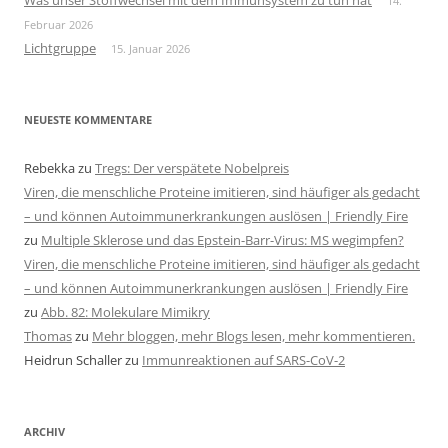
Was unser Stoffwechsel mit dem Immunsystem zu tun hat
14.
Februar 2026
Lichtgruppe
15. Januar 2026
NEUESTE KOMMENTARE
Rebekka
zu
Tregs: Der verspätete Nobelpreis
Viren, die menschliche Proteine imitieren, sind häufiger als gedacht
– und können Autoimmunerkrankungen auslösen | Friendly Fire
zu
Multiple Sklerose und das Epstein-Barr-Virus: MS wegimpfen?
Viren, die menschliche Proteine imitieren, sind häufiger als gedacht
– und können Autoimmunerkrankungen auslösen | Friendly Fire
zu
Abb. 82: Molekulare Mimikry
Thomas
zu
Mehr bloggen, mehr Blogs lesen, mehr kommentieren.
Heidrun Schaller
zu
Immunreaktionen auf SARS-CoV-2
ARCHIV