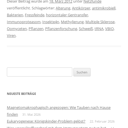
Dieser Beitrag wurde am
18. März 2012
unter
Netzfunde
veröffentlicht. Schlagwörter:
Alterung
,
Antikörper
,
antimikrobiell
,
Bakterien
,
Fressfeinde
,
horizontaler Gentransfer
,
Immunoproteasom
,
Insekte4n
,
Methylierung
,
Multiple Sklerose
,
Oomyceten
,
Pflanzen
,
Pflanzenforschung
,
Schweiß
,
tRNA
,
VBIO
,
Viren
.
Suchen
nach:
NEUESTE BEITRÄGE
Magnetomakrophagisch angezogen: Wie Tauben nach Hause
finden
31. Mai 2026
Eukaryogenese: Königskinder-Problem gelöst?
22. Februar 2026