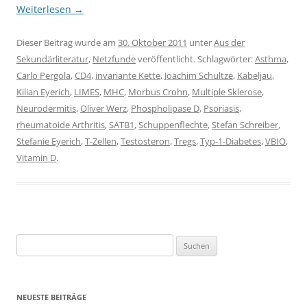
Weiterlesen
→
Dieser Beitrag wurde am
30. Oktober 2011
unter
Aus der
Sekundärliteratur
,
Netzfunde
veröffentlicht. Schlagwörter:
Asthma
,
Carlo Pergola
,
CD4
,
invariante Kette
,
Joachim Schultze
,
Kabeljau
,
Kilian Eyerich
,
LIMES
,
MHC
,
Morbus Crohn
,
Multiple Sklerose
,
Neurodermitis
,
Oliver Werz
,
Phospholipase D
,
Psoriasis
,
rheumatoide Arthritis
,
SATB1
,
Schuppenflechte
,
Stefan Schreiber
,
Stefanie Eyerich
,
T-Zellen
,
Testosteron
,
Tregs
,
Typ-1-Diabetes
,
VBIO
,
Vitamin D
.
Suchen
nach:
NEUESTE BEITRÄGE