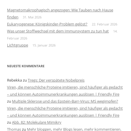
Magnetomakrophagisch angezogen: Wie Tauben nach Hause
finden
31. Mai 2026
Eukaryogenese: Königskinder-Problem gelöst?
22. Februar 2026
Was unser Stoffwechsel mit dem Immunsystem zu tun hat
14.
Februar 2026
Lichtgruppe
15. Januar 2026
NEUESTE KOMMENTARE
Rebekka
zu
Tregs: Der verspätete Nobelpreis
Viren, die menschliche Proteine imitieren, sind häufiger als gedacht
– und können Autoimmunerkrankungen auslösen | Friendly Fire
zu
Multiple Sklerose und das Epstein-Barr-Virus: MS wegimpfen?
Viren, die menschliche Proteine imitieren, sind häufiger als gedacht
– und können Autoimmunerkrankungen auslösen | Friendly Fire
zu
Abb. 82: Molekulare Mimikry
Thomas
zu
Mehr bloggen, mehr Blogs lesen, mehr kommentieren.