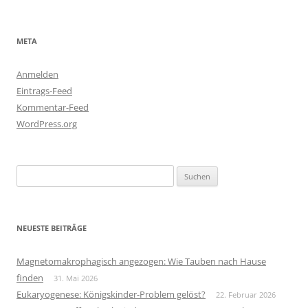
META
Anmelden
Eintrags-Feed
Kommentar-Feed
WordPress.org
Suchen
nach:
NEUESTE BEITRÄGE
Magnetomakrophagisch angezogen: Wie Tauben nach Hause
finden
31. Mai 2026
Eukaryogenese: Königskinder-Problem gelöst?
22. Februar 2026