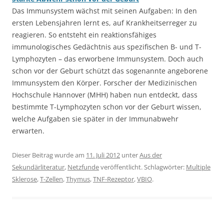
Das Immunsystem wächst mit seinen Aufgaben: In den
ersten Lebensjahren lernt es, auf Krankheitserreger zu
reagieren. So entsteht ein reaktionsfähiges
immunologisches Gedächtnis aus spezifischen B- und T-
Lymphozyten – das erworbene Immunsystem. Doch auch
schon vor der Geburt schützt das sogenannte angeborene
Immunsystem den Körper. Forscher der Medizinischen
Hochschule Hannover (MHH) haben nun entdeckt, dass
bestimmte T-Lymphozyten schon vor der Geburt wissen,
welche Aufgaben sie später in der Immunabwehr
erwarten.
Dieser Beitrag wurde am
11. Juli 2012
unter
Aus der
Sekundärliteratur
,
Netzfunde
veröffentlicht. Schlagwörter:
Multiple
Sklerose
,
T-Zellen
,
Thymus
,
TNF-Rezeptor
,
VBIO
.