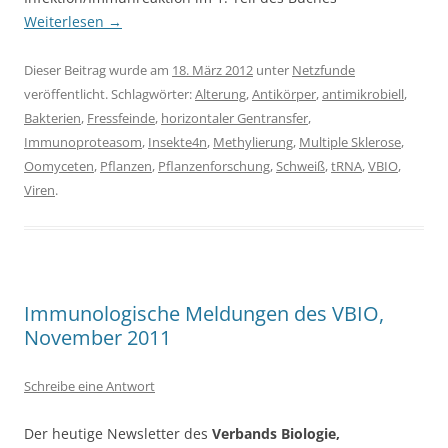
Weiterlesen
→
Dieser Beitrag wurde am
18. März 2012
unter
Netzfunde
veröffentlicht. Schlagwörter:
Alterung
,
Antikörper
,
antimikrobiell
,
Bakterien
,
Fressfeinde
,
horizontaler Gentransfer
,
Immunoproteasom
,
Insekte4n
,
Methylierung
,
Multiple Sklerose
,
Oomyceten
,
Pflanzen
,
Pflanzenforschung
,
Schweiß
,
tRNA
,
VBIO
,
Viren
.
Immunologische Meldungen des VBIO,
November 2011
Schreibe eine Antwort
Der heutige Newsletter des
Verbands Biologie,