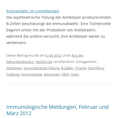
Kreisverkehr im Lymphknoten
Die asymmetrische Teilung der Antikörper-produzierenden
B-Zellen beschleunigt die Immunabwehr. Eine Tochterzelle
beginnt schon mit der Produktion von Antikörpern,
während die andere versucht, ihre Antikörper weiter zu
verbessern.
Dieser Beitrag wurde am
4. Juli 2012
unter
Aus der
Sekundärliteratur
,
Netzfunde
veröffentlicht. Schlagwörter:
Alzheimer
,
asymmetrische Teilung
,
B-Zellen
,
Charité
,
Darmflora
,
Freiburg
,
Immunologie
,
Neuronen
,
VBIO
,
Viren
.
Immunologische Meldungen, Februar und
März 2012