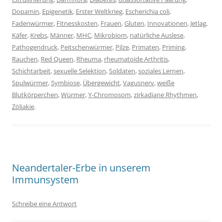
Dopamin
,
Epigenetik
,
Erster Weltkrieg
,
Escherichia coli
,
Fadenwürmer
,
Fitnesskosten
,
Frauen
,
Gluten
,
Innovationen
,
Jetlag
,
Käfer
,
Krebs
,
Männer
,
MHC
,
Mikrobiom
,
natürliche Auslese
,
Pathogendruck
,
Peitschenwürmer
,
Pilze
,
Primaten
,
Priming
,
Rauchen
,
Red Queen
,
Rheuma
,
rheumatoide Arthritis
,
Schichtarbeit
,
sexuelle Selektion
,
Soldaten
,
soziales Lernen
,
Spulwürmer
,
Symbiose
,
Übergewicht
,
Vagusnerv
,
weiße
Blutkörperchen
,
Würmer
,
Y-Chromosom
,
zirkadiane Rhythmen
,
Zöliakie
.
Neandertaler-Erbe in unserem
Immunsystem
Schreibe eine Antwort