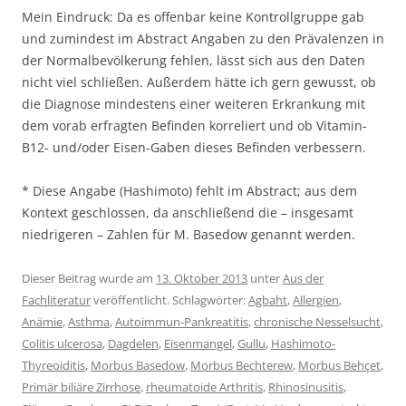
Mein Eindruck: Da es offenbar keine Kontrollgruppe gab
und zumindest im Abstract Angaben zu den Prävalenzen in
der Normalbevölkerung fehlen, lässt sich aus den Daten
nicht viel schließen. Außerdem hätte ich gern gewusst, ob
die Diagnose mindestens einer weiteren Erkrankung mit
dem vorab erfragten Befinden korreliert und ob Vitamin-
B12- und/oder Eisen-Gaben dieses Befinden verbessern.
* Diese Angabe (Hashimoto) fehlt im Abstract; aus dem
Kontext geschlossen, da anschließend die – insgesamt
niedrigeren – Zahlen für M. Basedow genannt werden.
Dieser Beitrag wurde am
13. Oktober 2013
unter
Aus der
Fachliteratur
veröffentlicht. Schlagwörter:
Agbaht
,
Allergien
,
Anämie
,
Asthma
,
Autoimmun-Pankreatitis
,
chronische Nesselsucht
,
Colitis ulcerosa
,
Dagdelen
,
Eisenmangel
,
Gullu
,
Hashimoto-
Thyreoiditis
,
Morbus Basedow
,
Morbus Bechterew
,
Morbus Behçet
,
Primär biliäre Zirrhose
,
rheumatoide Arthritis
,
Rhinosinusitis
,