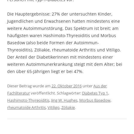
Die Hauptergebnisse: 27% der untersuchten Kinder,
Jugendlichen und Erwachsenen hatten mindestens eine
weitere Autoimmunstörung. Das Spektrum ist breit; am
häufigsten waren Hashimoto-Thyreoiditis und Morbus
Basedow (also beide Formen der Autoimmun-
Thyreoiditis), Zöliakie, rheumatoide Arthritis und Vitiligo.
Der Anteil der DiabetikerInnen mit mindestens einer
weiteren Autoimmunerkrankung steigt mit dem Alter; bei
den über 65-Jährigen liegt er bei 47%.
Dieser Beitrag wurde am
22. Oktober 2016
unter
Aus der
Fachliteratur
veröffentlicht. Schlagwörter:
Diabetes Typ 1
,
Hashimoto-Thyreoiditis
,
Jing W. Hughes
,
Morbus Basedow
,
rheumatoide Arthritis
,
Vitiligo
,
Zöliakie
.