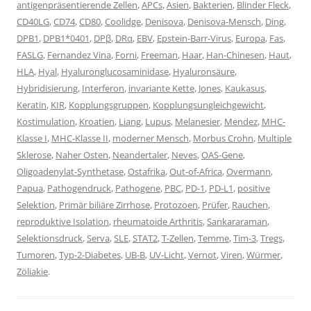
antigenpräsentierende Zellen
,
APCs
,
Asien
,
Bakterien
,
Blinder Fleck
,
CD40LG
,
CD74
,
CD80
,
Coolidge
,
Denisova
,
Denisova-Mensch
,
Ding
,
DPB1
,
DPB1*0401
,
DPβ
,
DRα
,
EBV
,
Epstein-Barr-Virus
,
Europa
,
Fas
,
FASLG
,
Fernandez Vina
,
Forni
,
Freeman
,
Haar
,
Han-Chinesen
,
Haut
,
HLA
,
Hyal
,
Hyaluronglucosaminidase
,
Hyaluronsäure
,
Hybridisierung
,
Interferon
,
invariante Kette
,
Jones
,
Kaukasus
,
Keratin
,
KIR
,
Kopplungsgruppen
,
Kopplungsungleichgewicht
,
Kostimulation
,
Kroatien
,
Liang
,
Lupus
,
Melanesier
,
Mendez
,
MHC-
Klasse I
,
MHC-Klasse II
,
moderner Mensch
,
Morbus Crohn
,
Multiple
Sklerose
,
Naher Osten
,
Neandertaler
,
Neves
,
OAS-Gene
,
Oligoadenylat-Synthetase
,
Ostafrika
,
Out-of-Africa
,
Overmann
,
Papua
,
Pathogendruck
,
Pathogene
,
PBC
,
PD-1
,
PD-L1
,
positive
Selektion
,
Primär biliäre Zirrhose
,
Protozoen
,
Prüfer
,
Rauchen
,
reproduktive Isolation
,
rheumatoide Arthritis
,
Sankararaman
,
Selektionsdruck
,
Serva
,
SLE
,
STAT2
,
T-Zellen
,
Temme
,
Tim-3
,
Tregs
,
Tumoren
,
Typ-2-Diabetes
,
UB-B
,
UV-Licht
,
Vernot
,
Viren
,
Würmer
,
Zöliakie
.