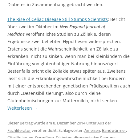
Diabetes in Zusammenhang gebracht werden.
The Rise of Celiac Disease Still Stumps Scientists
: Bericht
über zwei im Oktober im
New England Journal of
Medicine
veröffentlichte Studien zu Zöliakie, deren
Ergebnisse zwei beliebten Hypothesen widersprechen.
Erstens scheint die Wahrscheinlichkeit, an Zöliakie zu
erkranken, nicht zu sinken, wenn man bei Kleinkindern die
Einführung von glutenhaltiger Nahrung hinauszögert.
Bestenfalls bricht die Zöliakie etwas später aus. Zweitens
lässt sich die Erkrankungswahrscheinlichkeit bei Kindern
mit einer entsprechenden genetischen Prädisposition auch
durch „Desensibilisierung“, also durch kleine
Glutenbeimischungen zur Muttermilch, nicht senken.
Weiterlesen
→
Dieser Beitrag wurde am
8. Dezember 2014
unter
Aus der
Fachliteratur
veröffentlicht. Schlagwörter:
Ameisen
,
Bandwürmer
,
Citrullinierung
,
Darmflora
,
Diabetes
,
disassortative Paarung
,