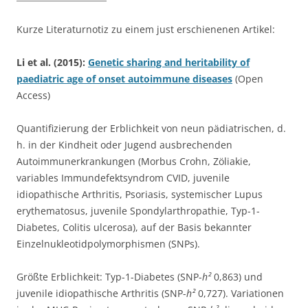
Kurze Literaturnotiz zu einem just erschienenen Artikel:
Li et al. (2015):
Genetic sharing and heritability of
paediatric age of onset autoimmune diseases
(Open
Access)
Quantifizierung der Erblichkeit von neun pädiatrischen, d.
h. in der Kindheit oder Jugend ausbrechenden
Autoimmunerkrankungen (Morbus Crohn, Zöliakie,
variables Immundefektsyndrom CVID, juvenile
idiopathische Arthritis, Psoriasis, systemischer Lupus
erythematosus, juvenile Spondylarthropathie, Typ-1-
Diabetes, Colitis ulcerosa), auf der Basis bekannter
Einzelnukleotidpolymorphismen (SNPs).
Größte Erblichkeit: Typ-1-Diabetes (SNP-
h²
0,863) und
juvenile idiopathische Arthritis (SNP-
h²
0,727). Variationen