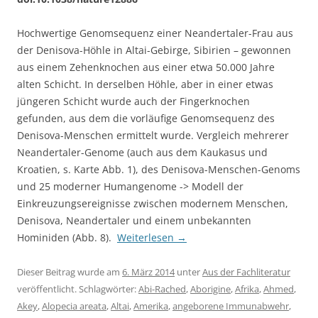
Hochwertige Genomsequenz einer Neandertaler-Frau aus
der Denisova-Höhle in Altai-Gebirge, Sibirien – gewonnen
aus einem Zehenknochen aus einer etwa 50.000 Jahre
alten Schicht. In derselben Höhle, aber in einer etwas
jüngeren Schicht wurde auch der Fingerknochen
gefunden, aus dem die vorläufige Genomsequenz des
Denisova-Menschen ermittelt wurde. Vergleich mehrerer
Neandertaler-Genome (auch aus dem Kaukasus und
Kroatien, s. Karte Abb. 1), des Denisova-Menschen-Genoms
und 25 moderner Humangenome -> Modell der
Einkreuzungsereignisse zwischen modernem Menschen,
Denisova, Neandertaler und einem unbekannten
Hominiden (Abb. 8).
Weiterlesen
→
Dieser Beitrag wurde am
6. März 2014
unter
Aus der Fachliteratur
veröffentlicht. Schlagwörter:
Abi-Rached
,
Aborigine
,
Afrika
,
Ahmed
,
Akey
,
Alopecia areata
,
Altai
,
Amerika
,
angeborene Immunabwehr
,