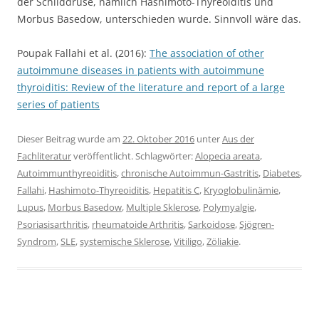
der Schilddrüse, nämlich Hashimoto-Thyreoiditis und
Morbus Basedow, unterschieden wurde. Sinnvoll wäre das.
Poupak Fallahi et al. (2016):
The association of other
autoimmune diseases in patients with autoimmune
thyroiditis: Review of the literature and report of a large
series of patients
Dieser Beitrag wurde am
22. Oktober 2016
unter
Aus der
Fachliteratur
veröffentlicht. Schlagwörter:
Alopecia areata
,
Autoimmunthyreoiditis
,
chronische Autoimmun-Gastritis
,
Diabetes
,
Fallahi
,
Hashimoto-Thyreoiditis
,
Hepatitis C
,
Kryoglobulinämie
,
Lupus
,
Morbus Basedow
,
Multiple Sklerose
,
Polymyalgie
,
Psoriasisarthritis
,
rheumatoide Arthritis
,
Sarkoidose
,
Sjögren-
Syndrom
,
SLE
,
systemische Sklerose
,
Vitiligo
,
Zöliakie
.