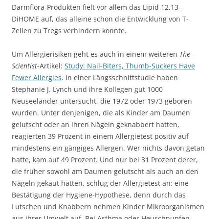
Darmflora-Produkten fielt vor allem das Lipid 12,13-
DiHOME auf, das alleine schon die Entwicklung von T-
Zellen zu Tregs verhindern konnte.
Um Allergierisiken geht es auch in einem weiteren
The-
Scientist
-Artikel:
Study: Nail-Biters, Thumb-Suckers Have
Fewer Allergies
. In einer Längsschnittstudie haben
Stephanie J. Lynch und ihre Kollegen gut 1000
Neuseeländer untersucht, die 1972 oder 1973 geboren
wurden. Unter denjenigen, die als Kinder am Daumen
gelutscht oder an ihren Nägeln geknabbert hatten,
reagierten 39 Prozent in einem Allergietest positiv auf
mindestens ein gängiges Allergen. Wer nichts davon getan
hatte, kam auf 49 Prozent. Und nur bei 31 Prozent derer,
die früher sowohl am Daumen gelutscht als auch an den
Nägeln gekaut hatten, schlug der Allergietest an: eine
Bestätigung der Hygiene-Hypothese, denn durch das
Lutschen und Knabbern nehmen Kinder Mikroorganismen
aus ihrer Umwelt auf. Bei Asthma oder Heuschnupfen