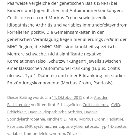
Paarweise Vergleiche der genetischen Basis (SNPs) bei
Kindern und Jugendlichen mit Autoimmunerkrankungen:
Colitis ulcerosa und Morbus Crohn sowie juvenile
idiopathische Arthritis und variables Immundefektsyndrom
korrelieren positiv. Die Gemeinsamkeiten in der
genetischen Veranlagung liegen hier allerdings
nicht
in der
MHC-Region; die MHC-SNPs sind krankheitsspezifisch.
Mehrere schwache, nicht signifikante negative
Korrelationen (also „Schutzwirkungen“) jeweils zwischen
einer klassischen Autoimmunerkrankung (Lupus, Colitis
ulceosa, Typ-1-Diabetes) und einer Erkrankung mit starker
Entzündungskomponente (Morbus Crohn, Psoriasis).
Dieser Beitrag wurde am
11. Oktober 2015
unter
Aus der
Fachliteratur
veröffentlicht. Schlagwörter:
Colitis ulcerosa
,
CVID
,
Erblichkeit
,
juvenile idiopathische Arthritis
,
juvenile
Spondylarthropathie
,
Kindheit
,
Li
,
MHC
,
Morbus Crohn
,
Pädiatrie
,
Psoriasis
,
SNP
,
systemischer Lupus erythematosus
,
Typ-1-Diabetes
,
variables Immundefektsyndrom
,
Zöliakie
.