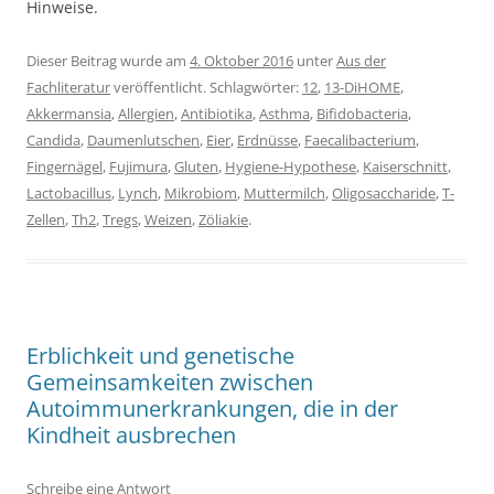
Hinweise.
Dieser Beitrag wurde am
4. Oktober 2016
unter
Aus der
Fachliteratur
veröffentlicht. Schlagwörter:
12
,
13-DiHOME
,
Akkermansia
,
Allergien
,
Antibiotika
,
Asthma
,
Bifidobacteria
,
Candida
,
Daumenlutschen
,
Eier
,
Erdnüsse
,
Faecalibacterium
,
Fingernägel
,
Fujimura
,
Gluten
,
Hygiene-Hypothese
,
Kaiserschnitt
,
Lactobacillus
,
Lynch
,
Mikrobiom
,
Muttermilch
,
Oligosaccharide
,
T-
Zellen
,
Th2
,
Tregs
,
Weizen
,
Zöliakie
.
Erblichkeit und genetische
Gemeinsamkeiten zwischen
Autoimmunerkrankungen, die in der
Kindheit ausbrechen
Schreibe eine Antwort