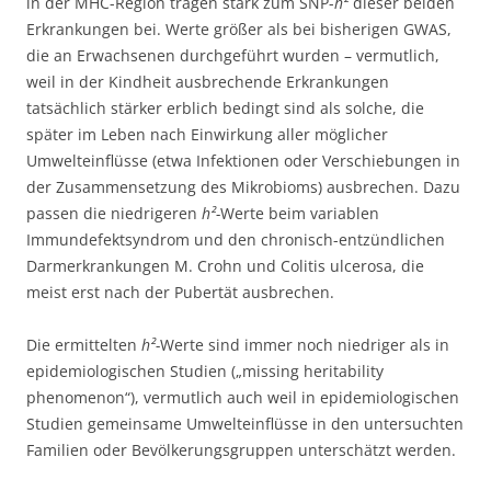
in der MHC-Region tragen stark zum SNP-
h²
dieser beiden
Erkrankungen bei. Werte größer als bei bisherigen GWAS,
die an Erwachsenen durchgeführt wurden – vermutlich,
weil in der Kindheit ausbrechende Erkrankungen
tatsächlich stärker erblich bedingt sind als solche, die
später im Leben nach Einwirkung aller möglicher
Umwelteinflüsse (etwa Infektionen oder Verschiebungen in
der Zusammensetzung des Mikrobioms) ausbrechen. Dazu
passen die niedrigeren
h²-
Werte beim variablen
Immundefektsyndrom und den chronisch-entzündlichen
Darmerkrankungen M. Crohn und Colitis ulcerosa, die
meist erst nach der Pubertät ausbrechen.
Die ermittelten
h²-
Werte sind immer noch niedriger als in
epidemiologischen Studien („missing heritability
phenomenon“), vermutlich auch weil in epidemiologischen
Studien gemeinsame Umwelteinflüsse in den untersuchten
Familien oder Bevölkerungsgruppen unterschätzt werden.