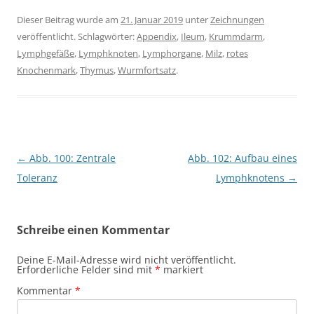
Dieser Beitrag wurde am
21. Januar 2019
unter
Zeichnungen
veröffentlicht. Schlagwörter:
Appendix
,
Ileum
,
Krummdarm
,
Lymphgefäße
,
Lymphknoten
,
Lymphorgane
,
Milz
,
rotes
Knochenmark
,
Thymus
,
Wurmfortsatz
.
Beitragsnavigation
←
Abb. 100: Zentrale
Abb. 102: Aufbau eines
Toleranz
Lymphknotens
→
Schreibe einen Kommentar
Deine E-Mail-Adresse wird nicht veröffentlicht.
Erforderliche Felder sind mit
*
markiert
Kommentar
*