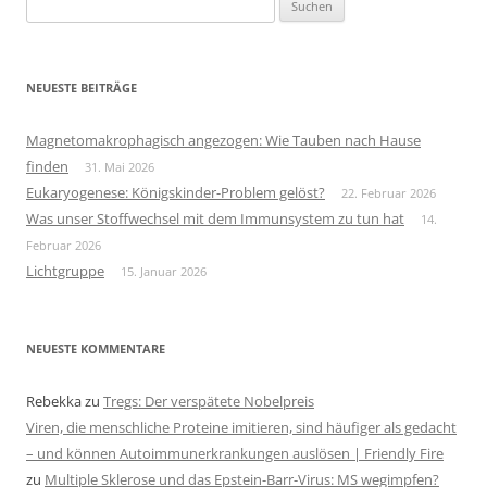
nach:
NEUESTE BEITRÄGE
Magnetomakrophagisch angezogen: Wie Tauben nach Hause
finden
31. Mai 2026
Eukaryogenese: Königskinder-Problem gelöst?
22. Februar 2026
Was unser Stoffwechsel mit dem Immunsystem zu tun hat
14.
Februar 2026
Lichtgruppe
15. Januar 2026
NEUESTE KOMMENTARE
Rebekka
zu
Tregs: Der verspätete Nobelpreis
Viren, die menschliche Proteine imitieren, sind häufiger als gedacht
– und können Autoimmunerkrankungen auslösen | Friendly Fire
zu
Multiple Sklerose und das Epstein-Barr-Virus: MS wegimpfen?