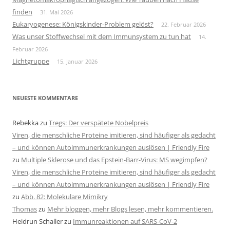
finden
31. Mai 2026
Eukaryogenese: Königskinder-Problem gelöst?
22. Februar 2026
Was unser Stoffwechsel mit dem Immunsystem zu tun hat
14.
Februar 2026
Lichtgruppe
15. Januar 2026
NEUESTE KOMMENTARE
Rebekka
zu
Tregs: Der verspätete Nobelpreis
Viren, die menschliche Proteine imitieren, sind häufiger als gedacht
– und können Autoimmunerkrankungen auslösen | Friendly Fire
zu
Multiple Sklerose und das Epstein-Barr-Virus: MS wegimpfen?
Viren, die menschliche Proteine imitieren, sind häufiger als gedacht
– und können Autoimmunerkrankungen auslösen | Friendly Fire
zu
Abb. 82: Molekulare Mimikry
Thomas
zu
Mehr bloggen, mehr Blogs lesen, mehr kommentieren.
Heidrun Schaller
zu
Immunreaktionen auf SARS-CoV-2