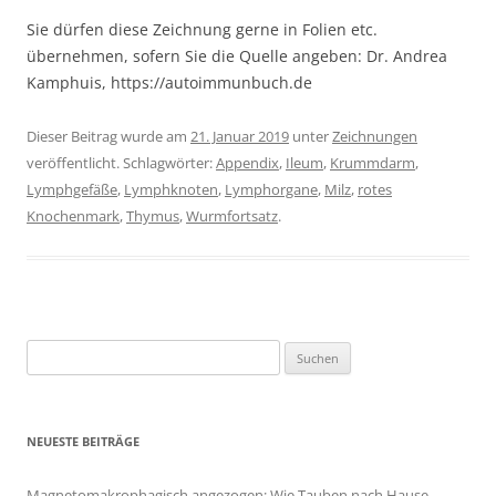
Sie dürfen diese Zeichnung gerne in Folien etc.
übernehmen, sofern Sie die Quelle angeben: Dr. Andrea
Kamphuis, https://autoimmunbuch.de
Dieser Beitrag wurde am
21. Januar 2019
unter
Zeichnungen
veröffentlicht. Schlagwörter:
Appendix
,
Ileum
,
Krummdarm
,
Lymphgefäße
,
Lymphknoten
,
Lymphorgane
,
Milz
,
rotes
Knochenmark
,
Thymus
,
Wurmfortsatz
.
Suchen
nach:
NEUESTE BEITRÄGE
Magnetomakrophagisch angezogen: Wie Tauben nach Hause