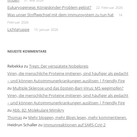
finden
31. Mai 2026
Eukaryogenese: Königskinder-Problem gelöst?
22. Februar 2026
Was unser Stoffwechsel mit dem Immunsystem zu tun hat
14.
Februar 2026
Lichtgruppe
15. Januar 2026
NEUESTE KOMMENTARE
Rebekka
zu
Tregs: Der verspätete Nobelpreis
Viren, die menschliche Proteine imitieren, sind häufiger als gedacht
– und können Autoimmunerkrankungen auslösen | Friendly Fire
zu
Multiple Sklerose und das Epstein-Barr-Virus: MS wegimpfen?
Viren, die menschliche Proteine imitieren, sind häufiger als gedacht
– und können Autoimmunerkrankungen auslösen | Friendly Fire
zu
Abb. 82: Molekulare Mimikry
Thomas
zu
Mehr bloggen, mehr Blogs lesen, mehr kommentieren.
Heidrun Schaller
zu
Immunreaktionen auf SARS-CoV-2