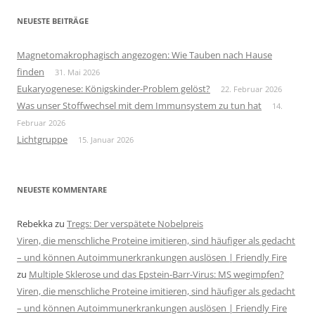
NEUESTE BEITRÄGE
Magnetomakrophagisch angezogen: Wie Tauben nach Hause
finden
31. Mai 2026
Eukaryogenese: Königskinder-Problem gelöst?
22. Februar 2026
Was unser Stoffwechsel mit dem Immunsystem zu tun hat
14.
Februar 2026
Lichtgruppe
15. Januar 2026
NEUESTE KOMMENTARE
Rebekka
zu
Tregs: Der verspätete Nobelpreis
Viren, die menschliche Proteine imitieren, sind häufiger als gedacht
– und können Autoimmunerkrankungen auslösen | Friendly Fire
zu
Multiple Sklerose und das Epstein-Barr-Virus: MS wegimpfen?
Viren, die menschliche Proteine imitieren, sind häufiger als gedacht
– und können Autoimmunerkrankungen auslösen | Friendly Fire