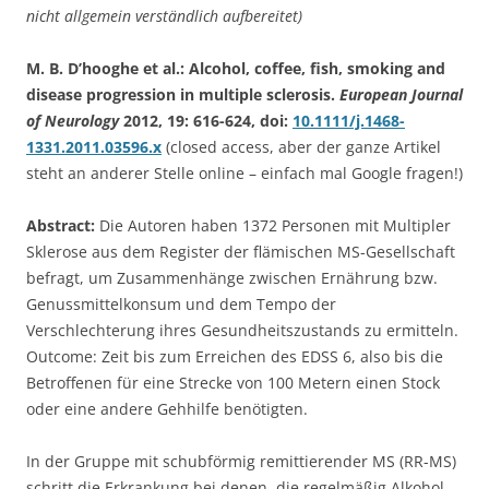
nicht allgemein verständlich aufbereitet)
M. B. D’hooghe et al.: Alcohol, coffee, fish, smoking and
disease progression in multiple sclerosis.
European Journal
of Neurology
2012, 19: 616-624, doi:
10.1111/j.1468-
1331.2011.03596.x
(closed access, aber der ganze Artikel
steht an anderer Stelle online – einfach mal Google fragen!)
Abstract:
Die Autoren haben 1372 Personen mit Multipler
Sklerose aus dem Register der flämischen MS-Gesellschaft
befragt, um Zusammenhänge zwischen Ernährung bzw.
Genussmittelkonsum und dem Tempo der
Verschlechterung ihres Gesundheitszustands zu ermitteln.
Outcome: Zeit bis zum Erreichen des EDSS 6, also bis die
Betroffenen für eine Strecke von 100 Metern einen Stock
oder eine andere Gehhilfe benötigten.
In der Gruppe mit schubförmig remittierender MS (RR-MS)
schritt die Erkrankung bei denen, die regelmäßig Alkohol,