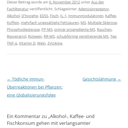
Dieser Beitrag wurde am
6. November 2012
unter
Aus der
Fachliteratur
veröffentlicht. Schlagwörter:
Adenosinrezeptor
,
Alkohol
,
D'hooghe
,
EDSS
,
Fisch
,
IL-1
,
Immunmodulatoren
,
Kaffee
,
Koffein
,
mehrfach ungesättigte Fettsäuren
,
MS
,
Multiple Sklerose
,
Phosphodiesterase
,
PP-MS
,
primär progrediente MS
,
Rauchen
,
Resveratrol
,
Rotwein
,
RR-MS
,
schubförmig remittierende MS
,
Tee
,
TNF-α
,
Vitamin D
,
Wein
,
Zytokine
.
Beitragsnavigation
←
Tödliche Immun-
Gesichtslähmung
→
Überreaktionen bei Pflanzen:
eine Globalisierungsfolge
Ein Kommentar zu „
Alkohol-, Kaffee- und
Fischkonsum gehen mit verlangsamter