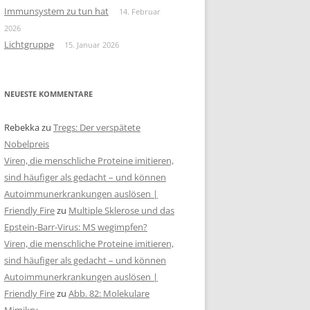
Immunsystem zu tun hat
14. Februar
2026
Lichtgruppe
15. Januar 2026
NEUESTE KOMMENTARE
Rebekka
zu
Tregs: Der verspätete
Nobelpreis
Viren, die menschliche Proteine imitieren,
sind häufiger als gedacht – und können
Autoimmunerkrankungen auslösen |
Friendly Fire
zu
Multiple Sklerose und das
Epstein-Barr-Virus: MS wegimpfen?
Viren, die menschliche Proteine imitieren,
sind häufiger als gedacht – und können
Autoimmunerkrankungen auslösen |
Friendly Fire
zu
Abb. 82: Molekulare