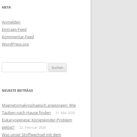
META
Anmelden
Eintrags-Feed
Kommentar-Feed
WordPress.org
Suchen
nach:
NEUESTE BEITRÄGE
Magnetomakrophagisch angezogen: Wie
Tauben nach Hause finden
31. Mai 2026
Eukaryogenese: Königskinder-Problem
gelöst?
22. Februar 2026
Was unser Stoffwechsel mit dem