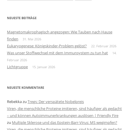
nach:
NEUESTE BEITRÄGE
Magnetomakrophagisch angezogen: Wie Tauben nach Hause
finden
31. Mai 2026
Eukaryogenese: Königskinder-Problem gelöst?
22. Februar 2026
Was unser Stoffwechsel mit dem Immunsystem zu tun hat
14.
Februar 2026
Lichtgruppe
15. Januar 2026
NEUESTE KOMMENTARE
Rebekka
zu
Tregs: Der verspätete Nobelpreis
Viren, die menschliche Proteine imitieren, sind häufiger als gedacht
– und können Autoimmunerkrankungen auslösen | Friendly Fire
zu
Multiple Sklerose und das Epstein-Barr-Virus: MS wegimpfen?
Viren, die menschliche Proteine imitieren, sind häufiger als gedacht