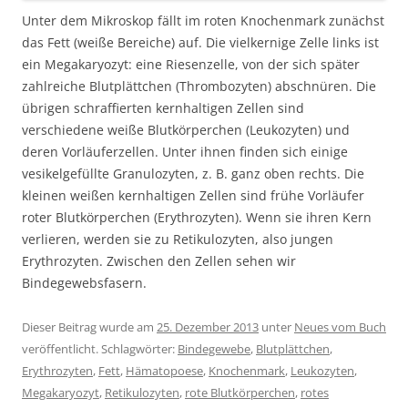
Unter dem Mikroskop fällt im roten Knochenmark zunächst
das Fett (weiße Bereiche) auf. Die vielkernige Zelle links ist
ein Megakaryozyt: eine Riesenzelle, von der sich später
zahlreiche Blutplättchen (Thrombozyten) abschnüren. Die
übrigen schraffierten kernhaltigen Zellen sind
verschiedene weiße Blutkörperchen (Leukozyten) und
deren Vorläuferzellen. Unter ihnen finden sich einige
vesikelgefüllte Granulozyten, z. B. ganz oben rechts. Die
kleinen weißen kernhaltigen Zellen sind frühe Vorläufer
roter Blutkörperchen (Erythrozyten). Wenn sie ihren Kern
verlieren, werden sie zu Retikulozyten, also jungen
Erythrozyten. Zwischen den Zellen sehen wir
Bindegewebsfasern.
Dieser Beitrag wurde am
25. Dezember 2013
unter
Neues vom Buch
veröffentlicht. Schlagwörter:
Bindegewebe
,
Blutplättchen
,
Erythrozyten
,
Fett
,
Hämatopoese
,
Knochenmark
,
Leukozyten
,
Megakaryozyt
,
Retikulozyten
,
rote Blutkörperchen
,
rotes