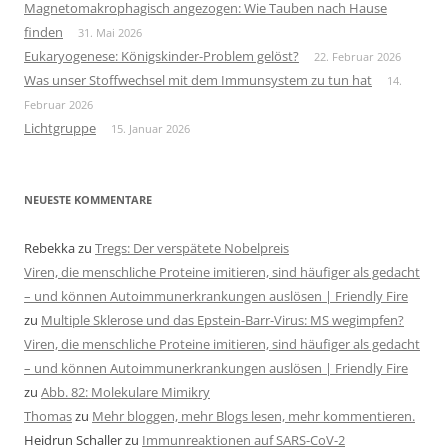
Magnetomakrophagisch angezogen: Wie Tauben nach Hause
finden
31. Mai 2026
Eukaryogenese: Königskinder-Problem gelöst?
22. Februar 2026
Was unser Stoffwechsel mit dem Immunsystem zu tun hat
14.
Februar 2026
Lichtgruppe
15. Januar 2026
NEUESTE KOMMENTARE
Rebekka
zu
Tregs: Der verspätete Nobelpreis
Viren, die menschliche Proteine imitieren, sind häufiger als gedacht
– und können Autoimmunerkrankungen auslösen | Friendly Fire
zu
Multiple Sklerose und das Epstein-Barr-Virus: MS wegimpfen?
Viren, die menschliche Proteine imitieren, sind häufiger als gedacht
– und können Autoimmunerkrankungen auslösen | Friendly Fire
zu
Abb. 82: Molekulare Mimikry
Thomas
zu
Mehr bloggen, mehr Blogs lesen, mehr kommentieren.
Heidrun Schaller
zu
Immunreaktionen auf SARS-CoV-2