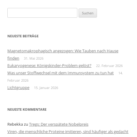
Suchen
nach:
NEUESTE BEITRÄGE
Magnetomakrophagisch angezogen: Wie Tauben nach Hause
finden
31. Mai 2026
Eukaryogenese: Königskinder-Problem gelöst?
22. Februar 2026
Was unser Stoffwechsel mit dem Immunsystem zu tun hat
14.
Februar 2026
Lichtgruppe
15. Januar 2026
NEUESTE KOMMENTARE
Rebekka
zu
Tregs: Der verspätete Nobelpreis
Viren, die menschliche Proteine imitieren, sind häufiger als gedacht