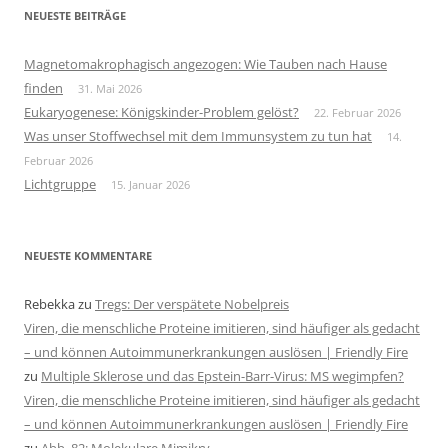
NEUESTE BEITRÄGE
Magnetomakrophagisch angezogen: Wie Tauben nach Hause
finden
31. Mai 2026
Eukaryogenese: Königskinder-Problem gelöst?
22. Februar 2026
Was unser Stoffwechsel mit dem Immunsystem zu tun hat
14.
Februar 2026
Lichtgruppe
15. Januar 2026
NEUESTE KOMMENTARE
Rebekka
zu
Tregs: Der verspätete Nobelpreis
Viren, die menschliche Proteine imitieren, sind häufiger als gedacht
– und können Autoimmunerkrankungen auslösen | Friendly Fire
zu
Multiple Sklerose und das Epstein-Barr-Virus: MS wegimpfen?
Viren, die menschliche Proteine imitieren, sind häufiger als gedacht
– und können Autoimmunerkrankungen auslösen | Friendly Fire