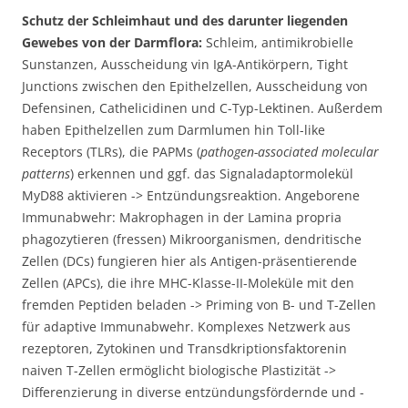
Schutz der Schleimhaut und des darunter liegenden
Gewebes von der Darmflora:
Schleim, antimikrobielle
Sunstanzen, Ausscheidung vin IgA-Antikörpern, Tight
Junctions zwischen den Epithelzellen, Ausscheidung von
Defensinen, Cathelicidinen und C-Typ-Lektinen. Außerdem
haben Epithelzellen zum Darmlumen hin Toll-like
Receptors (TLRs), die PAPMs (
pathogen-associated molecular
patterns
) erkennen und ggf. das Signaladaptormolekül
MyD88 aktivieren -> Entzündungsreaktion. Angeborene
Immunabwehr: Makrophagen in der Lamina propria
phagozytieren (fressen) Mikroorganismen, dendritische
Zellen (DCs) fungieren hier als Antigen-präsentierende
Zellen (APCs), die ihre MHC-Klasse-II-Moleküle mit den
fremden Peptiden beladen -> Priming von B- und T-Zellen
für adaptive Immunabwehr. Komplexes Netzwerk aus
rezeptoren, Zytokinen und Transdkriptionsfaktorenin
naiven T-Zellen ermöglicht biologische Plastizität ->
Differenzierung in diverse entzündungsfördernde und -