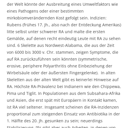
der Welt könnte der Ausbreitung eines Umweltfaktors wie
eines Pathogens oder einer bestimmten
mirkobiomverändernden Kost gefolgt sein. Indizien:
Rubens (frühes 17. Jh., also nach der Entdeckung Amerikas)
litte selbst unter schwerer RA und malte die ersten
Gemälde, auf denen recht eindeutig Leute mit RA zu sehen
sind. 6 Skelette aus Nordwest-Alabama, die aus der Zeit
von 6000 bis 3000 v. Chr. stammen, zeigen Symptome, die
auf RA zurückzuführen sein könnten (symmetrische,
erosive, periphere Polyarthritis ohne Einbeziehung der
Wirbelsäule oder der äußersten Fingergelenke). In alten
Skeletten aus der alten Welt gibt es keinerlei Hinweise auf
RA. Höchste RA-Prävalenz bei Indianern wie den Chippewa,
Pima und Tiglit. In Populationen aus dem Subsahara-Afrika
und Asien, die erst spät mit Europäern in Kontakt kamen,
ist RA viel seltener. Insgesamt scheinen die RA-Inzidenzen
proportional zum steigenden Einsatz von Antibiotika in der
1. Hälfte des 20. Jh. gesunken zu sein; neuerdings
Stabilisierung. [Es gibt aber auch Arbeiten, in denen von