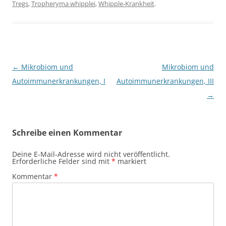
Tregs
,
Tropheryma whipplei
,
Whipple-Krankheit
.
Beitragsnavigation
←
Mikrobiom und
Mikrobiom und
Autoimmunerkrankungen, I
Autoimmunerkrankungen, III
→
Schreibe einen Kommentar
Deine E-Mail-Adresse wird nicht veröffentlicht.
Erforderliche Felder sind mit
*
markiert
Kommentar
*