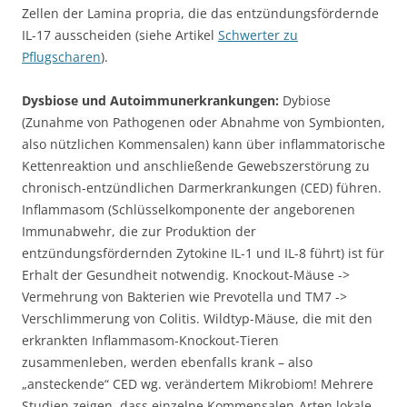
Zellen der Lamina propria, die das entzündungsfördernde
IL-17 ausscheiden (siehe Artikel
Schwerter zu
Pflugscharen
).
Dysbiose und Autoimmunerkrankungen:
Dybiose
(Zunahme von Pathogenen oder Abnahme von Symbionten,
also nützlichen Kommensalen) kann über inflammatorische
Kettenreaktion und anschließende Gewebszerstörung zu
chronisch-entzündlichen Darmerkrankungen (CED) führen.
Inflammasom (Schlüsselkomponente der angeborenen
Immunabwehr, die zur Produktion der
entzündungsfördernden Zytokine IL-1 und IL-8 führt) ist für
Erhalt der Gesundheit notwendig. Knockout-Mäuse ->
Vermehrung von Bakterien wie Prevotella und TM7 ->
Verschlimmerung von Colitis. Wildtyp-Mäuse, die mit den
erkrankten Inflammasom-Knockout-Tieren
zusammenleben, werden ebenfalls krank – also
„ansteckende“ CED wg. verändertem Mikrobiom! Mehrere
Studien zeigen, dass einzelne Kommensalen-Arten lokale