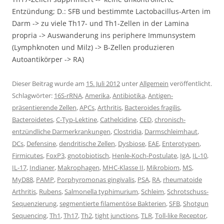
Entzündung; D.: SFB und bestimmte Lactobacillus-Arten im
Darm -> zu viele Th17- und Th1-Zellen in der Lamina
propria -> Auswanderung ins periphere Immunsystem
(Lymphknoten und Milz) -> B-Zellen produzieren
Autoantikörper -> RA)
Dieser Beitrag wurde am
15. Juli 2012
unter
Allgemein
veröffentlicht.
Schlagwörter:
16S-rRNA
,
Amerika
,
Antibiotika
,
Antigen-
präsentierende Zellen
,
APCs
,
Arthritis
,
Bacteroides fragilis
,
Bacteroidetes
,
C-Typ-Lektine
,
Cathelcidine
,
CED
,
chronisch-
entzündliche Darmerkrankungen
,
Clostridia
,
Darmschleimhaut
,
DCs
,
Defensine
,
dendritische Zellen
,
Dysbiose
,
EAE
,
Enterotypen
,
Firmicutes
,
FoxP3
,
gnotobiotisch
,
Henle-Koch-Postulate
,
IgA
,
IL-10
,
IL-17
,
Indianer
,
Makrophagen
,
MHC-Klasse II
,
Mikrobiom
,
MS
,
MyD88
,
PAMP
,
Porphyromonas gingivalis
,
PSA
,
RA
,
rheumatoide
Arthritis
,
Rubens
,
Salmonella typhimurium
,
Schleim
,
Schrotschuss-
Sequenzierung
,
segmentierte filamentöse Bakterien
,
SFB
,
Shotgun
Sequencing
,
Th1
,
Th17
,
Th2
,
tight junctions
,
TLR
,
Toll-like Receptor
,