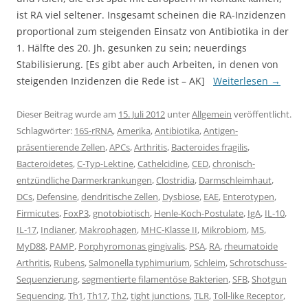
ist RA viel seltener. Insgesamt scheinen die RA-Inzidenzen
proportional zum steigenden Einsatz von Antibiotika in der
1. Hälfte des 20. Jh. gesunken zu sein; neuerdings
Stabilisierung. [Es gibt aber auch Arbeiten, in denen von
steigenden Inzidenzen die Rede ist – AK]
Weiterlesen
→
Dieser Beitrag wurde am
15. Juli 2012
unter
Allgemein
veröffentlicht.
Schlagwörter:
16S-rRNA
,
Amerika
,
Antibiotika
,
Antigen-
präsentierende Zellen
,
APCs
,
Arthritis
,
Bacteroides fragilis
,
Bacteroidetes
,
C-Typ-Lektine
,
Cathelcidine
,
CED
,
chronisch-
entzündliche Darmerkrankungen
,
Clostridia
,
Darmschleimhaut
,
DCs
,
Defensine
,
dendritische Zellen
,
Dysbiose
,
EAE
,
Enterotypen
,
Firmicutes
,
FoxP3
,
gnotobiotisch
,
Henle-Koch-Postulate
,
IgA
,
IL-10
,
IL-17
,
Indianer
,
Makrophagen
,
MHC-Klasse II
,
Mikrobiom
,
MS
,
MyD88
,
PAMP
,
Porphyromonas gingivalis
,
PSA
,
RA
,
rheumatoide
Arthritis
,
Rubens
,
Salmonella typhimurium
,
Schleim
,
Schrotschuss-
Sequenzierung
,
segmentierte filamentöse Bakterien
,
SFB
,
Shotgun
Sequencing
,
Th1
,
Th17
,
Th2
,
tight junctions
,
TLR
,
Toll-like Receptor
,