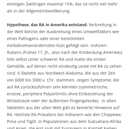
eineiigen Zwillingen maximal 15%; das ist nicht viel mehr
als in der Allgemeinbevölkerung.
Hypothese, das RA in Amerika entstand:
Verbreitung in
der Welt könnte der Ausbreitung eines Umweltfaktors wie
eines Pathogens oder einer bestimmten
mirkobiomverändernden Kost gefolgt sein. Indizien:
Rubens (frühes 17. Jh., also nach der Entdeckung Amerikas)
litte selbst unter schwerer RA und malte die ersten
Gemälde, auf denen recht eindeutig Leute mit RA zu sehen
sind. 6 Skelette aus Nordwest-Alabama, die aus der Zeit
von 6000 bis 3000 v. Chr. stammen, zeigen Symptome, die
auf RA zurückzuführen sein könnten (symmetrische,
erosive, periphere Polyarthritis ohne Einbeziehung der
Wirbelsäule oder der äußersten Fingergelenke). In alten
Skeletten aus der alten Welt gibt es keinerlei Hinweise auf
RA. Höchste RA-Prävalenz bei Indianern wie den Chippewa,
Pima und Tiglit. In Populationen aus dem Subsahara-Afrika
und Asien, die erst spät mit Europäern in Kontakt kamen,