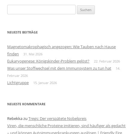
Suchen
nach:
NEUESTE BEITRÄGE
Magnetomakrophagisch angezogen: Wie Tauben nach Hause
finden
31. Mai 2026
Eukaryogenese: Königskinder-Problem gelöst?
22. Februar 2026
Was unser Stoffwechsel mit dem Immunsystem zu tun hat
14.
Februar 2026
Lichtgruppe
15. Januar 2026
NEUESTE KOMMENTARE
Rebekka
zu
Tregs: Der verspätete Nobelpreis
Viren, die menschliche Proteine imitieren, sind häufiger als gedacht
– und können Autoimmunerkrankungen auslösen | Friendly Fire