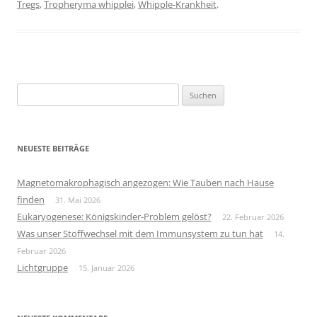
Tregs
,
Tropheryma whipplei
,
Whipple-Krankheit
.
Suchen
nach:
NEUESTE BEITRÄGE
Magnetomakrophagisch angezogen: Wie Tauben nach Hause
finden
31. Mai 2026
Eukaryogenese: Königskinder-Problem gelöst?
22. Februar 2026
Was unser Stoffwechsel mit dem Immunsystem zu tun hat
14.
Februar 2026
Lichtgruppe
15. Januar 2026