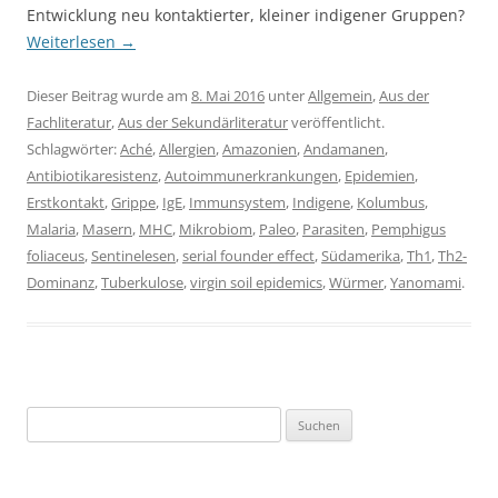
Entwicklung neu kontaktierter, kleiner indigener Gruppen?
Weiterlesen
→
Dieser Beitrag wurde am
8. Mai 2016
unter
Allgemein
,
Aus der
Fachliteratur
,
Aus der Sekundärliteratur
veröffentlicht.
Schlagwörter:
Aché
,
Allergien
,
Amazonien
,
Andamanen
,
Antibiotikaresistenz
,
Autoimmunerkrankungen
,
Epidemien
,
Erstkontakt
,
Grippe
,
IgE
,
Immunsystem
,
Indigene
,
Kolumbus
,
Malaria
,
Masern
,
MHC
,
Mikrobiom
,
Paleo
,
Parasiten
,
Pemphigus
foliaceus
,
Sentinelesen
,
serial founder effect
,
Südamerika
,
Th1
,
Th2-
Dominanz
,
Tuberkulose
,
virgin soil epidemics
,
Würmer
,
Yanomami
.
Suchen
nach: