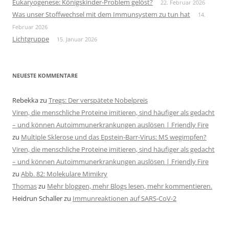
Eukaryogenese: Königskinder-Problem gelöst?
22. Februar 2026
Was unser Stoffwechsel mit dem Immunsystem zu tun hat
14.
Februar 2026
Lichtgruppe
15. Januar 2026
NEUESTE KOMMENTARE
Rebekka
zu
Tregs: Der verspätete Nobelpreis
Viren, die menschliche Proteine imitieren, sind häufiger als gedacht
– und können Autoimmunerkrankungen auslösen | Friendly Fire
zu
Multiple Sklerose und das Epstein-Barr-Virus: MS wegimpfen?
Viren, die menschliche Proteine imitieren, sind häufiger als gedacht
– und können Autoimmunerkrankungen auslösen | Friendly Fire
zu
Abb. 82: Molekulare Mimikry
Thomas
zu
Mehr bloggen, mehr Blogs lesen, mehr kommentieren.
Heidrun Schaller
zu
Immunreaktionen auf SARS-CoV-2