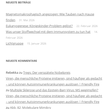
NEUESTE BEITRÄGE
Magnetomakrophagisch angezogen: Wie Tauben nach Hause
finden
31. Mai 2026
Eukaryogenese: Königskinder-Problem gelöst?
22. Februar 2026
Was unser Stoffwechsel mit dem Immunsystem zu tun hat
14.
Februar 2026
Lichtgruppe
15. Januar 2026
NEUESTE KOMMENTARE
Rebekka
zu
Tregs: Der verspätete Nobelpreis
Viren, die menschliche Proteine imitieren, sind häufiger als gedacht
– und können Autoimmunerkrankungen auslösen | Friendly Fire
zu
Multiple Sklerose und das Epstein-Barr-Virus: MS wegimpfen?
Viren, die menschliche Proteine imitieren, sind häufiger als gedacht
– und können Autoimmunerkrankungen auslösen | Friendly Fire
zu
Abb. 82: Molekulare Mimikry