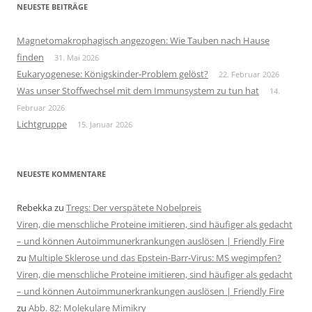
NEUESTE BEITRÄGE
Magnetomakrophagisch angezogen: Wie Tauben nach Hause
finden
31. Mai 2026
Eukaryogenese: Königskinder-Problem gelöst?
22. Februar 2026
Was unser Stoffwechsel mit dem Immunsystem zu tun hat
14.
Februar 2026
Lichtgruppe
15. Januar 2026
NEUESTE KOMMENTARE
Rebekka
zu
Tregs: Der verspätete Nobelpreis
Viren, die menschliche Proteine imitieren, sind häufiger als gedacht
– und können Autoimmunerkrankungen auslösen | Friendly Fire
zu
Multiple Sklerose und das Epstein-Barr-Virus: MS wegimpfen?
Viren, die menschliche Proteine imitieren, sind häufiger als gedacht
– und können Autoimmunerkrankungen auslösen | Friendly Fire
zu
Abb. 82: Molekulare Mimikry