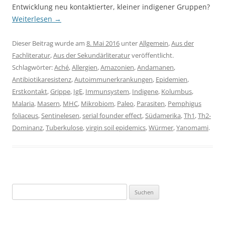
Entwicklung neu kontaktierter, kleiner indigener Gruppen?
Weiterlesen
→
Dieser Beitrag wurde am
8. Mai 2016
unter
Allgemein
,
Aus der
Fachliteratur
,
Aus der Sekundärliteratur
veröffentlicht.
Schlagwörter:
Aché
,
Allergien
,
Amazonien
,
Andamanen
,
Antibiotikaresistenz
,
Autoimmunerkrankungen
,
Epidemien
,
Erstkontakt
,
Grippe
,
IgE
,
Immunsystem
,
Indigene
,
Kolumbus
,
Malaria
,
Masern
,
MHC
,
Mikrobiom
,
Paleo
,
Parasiten
,
Pemphigus
foliaceus
,
Sentinelesen
,
serial founder effect
,
Südamerika
,
Th1
,
Th2-
Dominanz
,
Tuberkulose
,
virgin soil epidemics
,
Würmer
,
Yanomami
.
Suchen
nach: