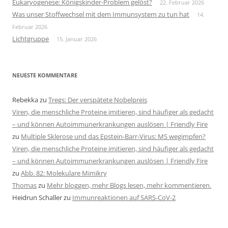
Eukaryogenese: Königskinder-Problem gelöst?
22. Februar 2026
Was unser Stoffwechsel mit dem Immunsystem zu tun hat
14.
Februar 2026
Lichtgruppe
15. Januar 2026
NEUESTE KOMMENTARE
Rebekka
zu
Tregs: Der verspätete Nobelpreis
Viren, die menschliche Proteine imitieren, sind häufiger als gedacht
– und können Autoimmunerkrankungen auslösen | Friendly Fire
zu
Multiple Sklerose und das Epstein-Barr-Virus: MS wegimpfen?
Viren, die menschliche Proteine imitieren, sind häufiger als gedacht
– und können Autoimmunerkrankungen auslösen | Friendly Fire
zu
Abb. 82: Molekulare Mimikry
Thomas
zu
Mehr bloggen, mehr Blogs lesen, mehr kommentieren.
Heidrun Schaller
zu
Immunreaktionen auf SARS-CoV-2