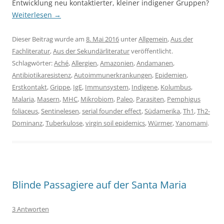
Entwicklung neu kontaktierter, kleiner indigener Gruppen?
Weiterlesen
→
Dieser Beitrag wurde am
8. Mai 2016
unter
Allgemein
,
Aus der
Fachliteratur
,
Aus der Sekundärliteratur
veröffentlicht.
Schlagwörter:
Aché
,
Allergien
,
Amazonien
,
Andamanen
,
Antibiotikaresistenz
,
Autoimmunerkrankungen
,
Epidemien
,
Erstkontakt
,
Grippe
,
IgE
,
Immunsystem
,
Indigene
,
Kolumbus
,
Malaria
,
Masern
,
MHC
,
Mikrobiom
,
Paleo
,
Parasiten
,
Pemphigus
foliaceus
,
Sentinelesen
,
serial founder effect
,
Südamerika
,
Th1
,
Th2-
Dominanz
,
Tuberkulose
,
virgin soil epidemics
,
Würmer
,
Yanomami
.
Blinde Passagiere auf der Santa Maria
3 Antworten