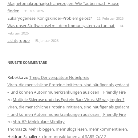
Magnetomakrophagisch angezogen: Wie Tauben nach Hause
finden
31. Mai 2026
Eukaryogenese: Königskinder-Problem gelöst?
22. Februar 2026
Was unser Stoffwechsel mit dem Immunsystem zu tun hat
14.
Februar 2026
Lichtgruppe
15. Januar 2026
NEUESTE KOMMENTARE
Rebekka
zu
Tregs: Der verspätete Nobelpreis
Viren, die menschliche Proteine imitieren, sind häufiger als gedacht
– und können Autoimmunerkrankungen auslösen | Friendly Fire
zu
Multiple Sklerose und das Epstein-Barr-Virus: MS wegimpfen?
Viren, die menschliche Proteine imitieren, sind häufiger als gedacht
– und können Autoimmunerkrankungen auslösen | Friendly Fire
zu
Abb. 82: Molekulare Mimikry
Thomas
zu
Mehr bloggen, mehr Blogs lesen, mehr kommentieren.
Heidrun Schaller
zu
Immunreaktionen auf SARS-CoV-2