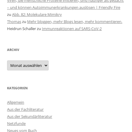
Viren, die menschliche Proteine imitieren, sind häufiger als gedacht
– und können Autoimmunerkrankungen auslösen | Friendly Fire
zu
Abb. 82: Molekulare Mimikry
Thomas
zu
Mehr bloggen, mehr Blogs lesen, mehr kommentieren.
Heidrun Schaller
zu
Immunreaktionen auf SARS-CoV-2
ARCHIV
Archiv
KATEGORIEN
Allgemein
Aus der Fachliteratur
Aus der Sekundärliteratur
Netzfunde
Neues vom Buch