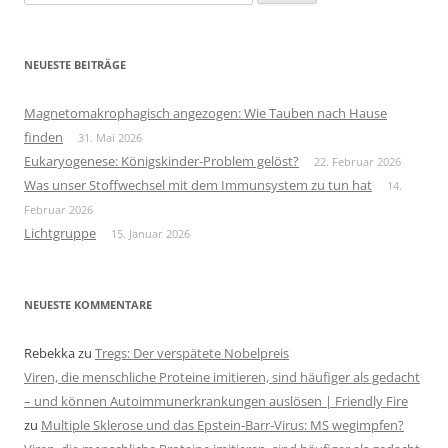
nach:
NEUESTE BEITRÄGE
Magnetomakrophagisch angezogen: Wie Tauben nach Hause
finden
31. Mai 2026
Eukaryogenese: Königskinder-Problem gelöst?
22. Februar 2026
Was unser Stoffwechsel mit dem Immunsystem zu tun hat
14.
Februar 2026
Lichtgruppe
15. Januar 2026
NEUESTE KOMMENTARE
Rebekka
zu
Tregs: Der verspätete Nobelpreis
Viren, die menschliche Proteine imitieren, sind häufiger als gedacht
– und können Autoimmunerkrankungen auslösen | Friendly Fire
zu
Multiple Sklerose und das Epstein-Barr-Virus: MS wegimpfen?