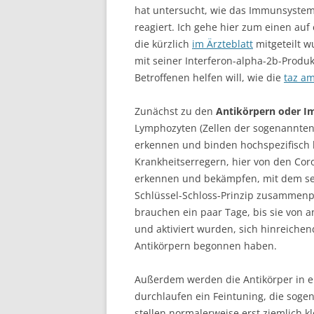
hat untersucht, wie das Immunsystem 
reagiert. Ich gehe hier zum einen auf
die kürzlich
im Ärzteblatt
mitgeteilt w
mit seiner Interferon-alpha-2b-Prod
Betroffenen helfen will, wie die
taz am
Zunächst zu den
Antikörpern oder 
Lymphozyten (Zellen der sogenannten
erkennen und binden hochspezifisch 
Krankheitserregern, hier von den Co
erkennen und bekämpfen, mit dem se
Schlüssel-Schloss-Prinzip zusammen
brauchen ein paar Tage, bis sie von
und aktiviert wurden, sich hinreich
Antikörpern begonnen haben.
Außerdem werden die Antikörper in ei
durchlaufen ein Feintuning, die soge
stellen normalerweise erst ziemlich 