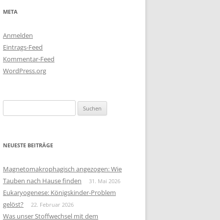
META
Anmelden
Eintrags-Feed
Kommentar-Feed
WordPress.org
Suchen
nach:
NEUESTE BEITRÄGE
Magnetomakrophagisch angezogen: Wie
Tauben nach Hause finden
31. Mai 2026
Eukaryogenese: Königskinder-Problem
gelöst?
22. Februar 2026
Was unser Stoffwechsel mit dem