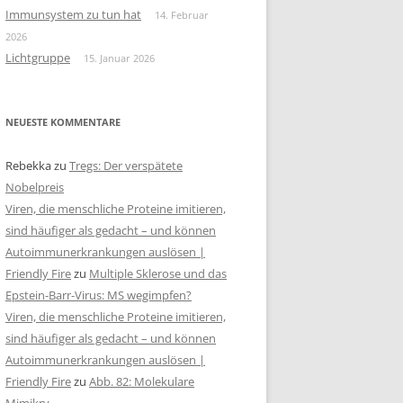
Immunsystem zu tun hat
14. Februar
2026
Lichtgruppe
15. Januar 2026
NEUESTE KOMMENTARE
Rebekka
zu
Tregs: Der verspätete
Nobelpreis
Viren, die menschliche Proteine imitieren,
sind häufiger als gedacht – und können
Autoimmunerkrankungen auslösen |
Friendly Fire
zu
Multiple Sklerose und das
Epstein-Barr-Virus: MS wegimpfen?
Viren, die menschliche Proteine imitieren,
sind häufiger als gedacht – und können
Autoimmunerkrankungen auslösen |
Friendly Fire
zu
Abb. 82: Molekulare