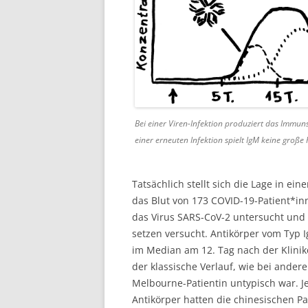
Bei einer Viren-Infektion produziert das Immu
einer erneuten Infektion spielt IgM keine große R
Tatsächlich stellt sich die Lage in ein
das Blut von 173 COVID-19-Patient*inn
das Virus SARS-CoV-2 untersucht und 
setzen versucht. Antikörper vom Typ I
im Median am 12. Tag nach der Klinik
der klassische Verlauf, wie bei andere
Melbourne-Patientin untypisch war. J
Antikörper hatten die chinesischen Pa