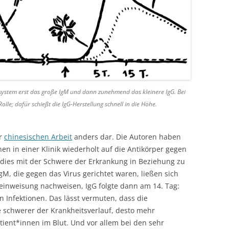
nsystem erst das große IgM und dann zunehmend das kleinere IgG. Bei
olle; dafür schießt die IgG-Herstellung schnell in die Höhe.
er
chinesischen Arbeit
anders dar. Die Autoren haben
en in einer Klinik wiederholt auf die Antikörper gegen
dies mit der Schwere der Erkrankung in Beziehung zu
gM, die gegen das Virus gerichtet waren, ließen sich
einweisung nachweisen, IgG folgte dann am 14. Tag:
n Infektionen. Das lässt vermuten, dass die
e schwerer der Krankheitsverlauf, desto mehr
tient*innen im Blut. Und vor allem bei den sehr