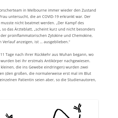
 Forscherteam in Melbourne immer wieder den Zustand
rau untersucht, die an COVID-19 erkrankt war. Der
sie musste nicht beatmet werden. „Der Kampf des
so das Ärzteblatt, „scheint kurz und nicht besonders
g der proinflammatorischen Zytokine und Chemo­kine,
n Verlauf anzeigen, ist … ausgeblieben.“
er 11 Tage nach ihrer Rückkehr aus Wuhan begann, wo
) wurden bei ihr erstmals Antikörper nachgewiesen.
e kleinen, die ins Gewebe eindringen) wurden zwei
n (den großen, die normalerweise erst mal im Blut
einzelnen Patientin seien aber, so die Studienautoren,