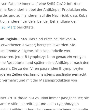
von Patient*innen auf eine SARS-CoV-2-Infektion
 eine Besonderheit bei der Antikörper-Produktion ein,
urde, und zum anderen auf die Nachricht, dass Kuba
uktion anderen Ländern bei der Behandlung der
 20. März
berichtete.
Immunglobulinen
. Das sind Proteine, die von B-
 erworbenen Abwehr) hergestellt werden. Sie
bestimmte Antigene, also Bestandteile von
ronaviren. Jeder B-Lymphozyt kann genau
ein
Antigen
ine Rezeptoren und später seine Antikörper nach dem
passen. Die zu den Viren passenden B-Lymphozyten
 anderen Zellen des Immunsystems ausfindig gemacht
end vermehrt und mit der Massenproduktion von
ner Art Turbo-Mini-Evolution immer passgenauer; sie
nannte Affinitätsreifung. Und die B-Lymphozyten
klobige Antikörper her, das sogenannte Immunglobulin