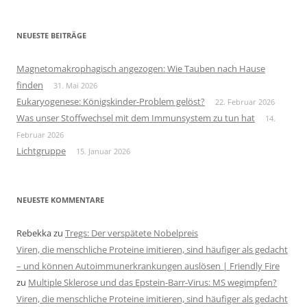
NEUESTE BEITRÄGE
Magnetomakrophagisch angezogen: Wie Tauben nach Hause
finden
31. Mai 2026
Eukaryogenese: Königskinder-Problem gelöst?
22. Februar 2026
Was unser Stoffwechsel mit dem Immunsystem zu tun hat
14.
Februar 2026
Lichtgruppe
15. Januar 2026
NEUESTE KOMMENTARE
Rebekka
zu
Tregs: Der verspätete Nobelpreis
Viren, die menschliche Proteine imitieren, sind häufiger als gedacht
– und können Autoimmunerkrankungen auslösen | Friendly Fire
zu
Multiple Sklerose und das Epstein-Barr-Virus: MS wegimpfen?
Viren, die menschliche Proteine imitieren, sind häufiger als gedacht