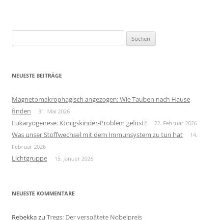
Suchen
nach:
NEUESTE BEITRÄGE
Magnetomakrophagisch angezogen: Wie Tauben nach Hause
finden
31. Mai 2026
Eukaryogenese: Königskinder-Problem gelöst?
22. Februar 2026
Was unser Stoffwechsel mit dem Immunsystem zu tun hat
14.
Februar 2026
Lichtgruppe
15. Januar 2026
NEUESTE KOMMENTARE
Rebekka
zu
Tregs: Der verspätete Nobelpreis