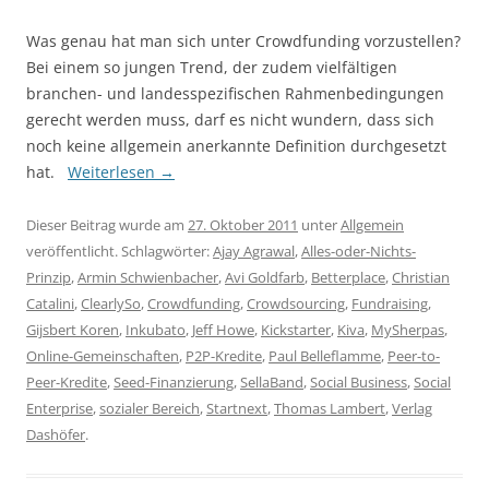
Was genau hat man sich unter Crowdfunding vorzustellen?
Bei einem so jungen Trend, der zudem vielfältigen
branchen- und landesspezifischen Rahmenbedingungen
gerecht werden muss, darf es nicht wundern, dass sich
noch keine allgemein anerkannte Definition durchgesetzt
hat.
Weiterlesen
→
Dieser Beitrag wurde am
27. Oktober 2011
unter
Allgemein
veröffentlicht. Schlagwörter:
Ajay Agrawal
,
Alles-oder-Nichts-
Prinzip
,
Armin Schwienbacher
,
Avi Goldfarb
,
Betterplace
,
Christian
Catalini
,
ClearlySo
,
Crowdfunding
,
Crowdsourcing
,
Fundraising
,
Gijsbert Koren
,
Inkubato
,
Jeff Howe
,
Kickstarter
,
Kiva
,
MySherpas
,
Online-Gemeinschaften
,
P2P-Kredite
,
Paul Belleflamme
,
Peer-to-
Peer-Kredite
,
Seed-Finanzierung
,
SellaBand
,
Social Business
,
Social
Enterprise
,
sozialer Bereich
,
Startnext
,
Thomas Lambert
,
Verlag
Dashöfer
.