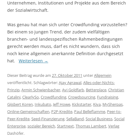
Unternehmen, Institutionen und Projekte aus dem Bereich
der Sozialwirtschaft.
Was genau hat man sich unter Crowdfunding vorzustellen?
Bei einem so jungen Trend, der zudem vielfältigen
branchen- und landesspezifischen Rahmenbedingungen
gerecht werden muss, darf es nicht wundern, dass sich
noch keine allgemein anerkannte Definition durchgesetzt
hat.
Weiterlesen
→
Dieser Beitrag wurde am
27. Oktober 2011
unter
Allgemein
veröffentlicht. Schlagwörter:
Ajay Agrawal
,
Alles-oder-Nichts-
Prinzip
,
Armin Schwienbacher
,
Avi Goldfarb
,
Betterplace
,
Christian
Catalini
,
ClearlySo
,
Crowdfunding
,
Crowdsourcing
,
Fundraising
,
Gijsbert Koren
,
Inkubato
,
Jeff Howe
,
Kickstarter
,
Kiva
,
MySherpas
,
Online-Gemeinschaften
,
P2P-Kredite
,
Paul Belleflamme
,
Peer-to-
Peer-Kredite
,
Seed-Finanzierung
,
SellaBand
,
Social Business
,
Social
Enterprise
,
sozialer Bereich
,
Startnext
,
Thomas Lambert
,
Verlag
Dashöfer
.