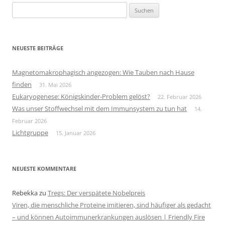
Suchen
nach:
NEUESTE BEITRÄGE
Magnetomakrophagisch angezogen: Wie Tauben nach Hause
finden
31. Mai 2026
Eukaryogenese: Königskinder-Problem gelöst?
22. Februar 2026
Was unser Stoffwechsel mit dem Immunsystem zu tun hat
14.
Februar 2026
Lichtgruppe
15. Januar 2026
NEUESTE KOMMENTARE
Rebekka
zu
Tregs: Der verspätete Nobelpreis
Viren, die menschliche Proteine imitieren, sind häufiger als gedacht
– und können Autoimmunerkrankungen auslösen | Friendly Fire