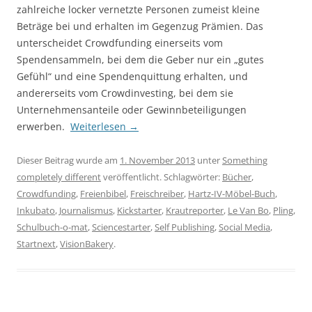
zahlreiche locker vernetzte Personen zumeist kleine
Beträge bei und erhalten im Gegenzug Prämien. Das
unterscheidet Crowdfunding einerseits vom
Spendensammeln, bei dem die Geber nur ein „gutes
Gefühl“ und eine Spendenquittung erhalten, und
andererseits vom Crowdinvesting, bei dem sie
Unternehmensanteile oder Gewinnbeteiligungen
erwerben.
Weiterlesen
→
Dieser Beitrag wurde am
1. November 2013
unter
Something
completely different
veröffentlicht. Schlagwörter:
Bücher
,
Crowdfunding
,
Freienbibel
,
Freischreiber
,
Hartz-IV-Möbel-Buch
,
Inkubato
,
Journalismus
,
Kickstarter
,
Krautreporter
,
Le Van Bo
,
Pling
,
Schulbuch-o-mat
,
Sciencestarter
,
Self Publishing
,
Social Media
,
Startnext
,
VisionBakery
.