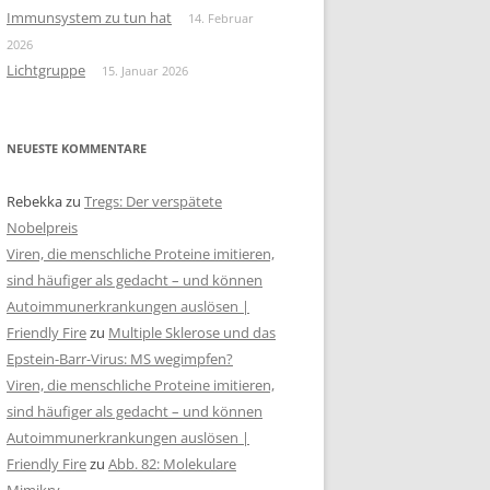
Immunsystem zu tun hat
14. Februar
2026
Lichtgruppe
15. Januar 2026
NEUESTE KOMMENTARE
Rebekka
zu
Tregs: Der verspätete
Nobelpreis
Viren, die menschliche Proteine imitieren,
sind häufiger als gedacht – und können
Autoimmunerkrankungen auslösen |
Friendly Fire
zu
Multiple Sklerose und das
Epstein-Barr-Virus: MS wegimpfen?
Viren, die menschliche Proteine imitieren,
sind häufiger als gedacht – und können
Autoimmunerkrankungen auslösen |
Friendly Fire
zu
Abb. 82: Molekulare