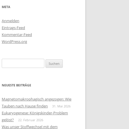
META
Anmelden
Eintrags-Feed
Kommentar-Feed
WordPress.org
Suchen
nach:
NEUESTE BEITRÄGE
Magnetomakrophagisch angezogen: Wie
Tauben nach Hause finden
31. Mai 2026
Eukaryogenese: Königskinder-Problem
gelöst?
22. Februar 2026
Was unser Stoffwechsel mit dem