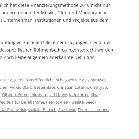
lich hat diese Finanzierungsmethode 2010 nicht nur
 sondern neben der Musik-, Film- und Modebranche
tzt Unternehmen, Institutionen und Projekte aus dem
unding vorzustellen? Bei einem so jungen Trend, der
andesspezifischen Rahmenbedingungen gerecht werden
ch noch keine allgemein anerkannte Definition
unter
Allgemein
veröffentlicht. Schlagwörter:
Ajay Agrawal
,
cher
,
Avi Goldfarb
,
Betterplace
,
Christian Catalini
,
ClearlySo
,
g
,
Gijsbert Koren
,
Inkubato
,
Jeff Howe
,
Kickstarter
,
Kiva
,
redite
,
Paul Belleflamme
,
Peer-to-Peer-Kredite
,
Seed-
cial Enterprise
,
sozialer Bereich
,
Startnext
,
Thomas Lambert
,