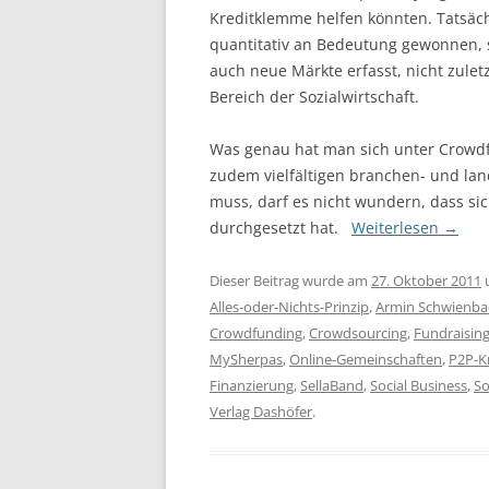
Kreditklemme helfen könnten. Tatsäch
quantitativ an Bedeutung gewonnen,
auch neue Märkte erfasst, nicht zule
Bereich der Sozialwirtschaft.
Was genau hat man sich unter Crowdf
zudem vielfältigen branchen- und l
muss, darf es nicht wundern, dass si
durchgesetzt hat.
Weiterlesen
→
Dieser Beitrag wurde am
27. Oktober 2011
Alles-oder-Nichts-Prinzip
,
Armin Schwienba
Crowdfunding
,
Crowdsourcing
,
Fundraisin
MySherpas
,
Online-Gemeinschaften
,
P2P-K
Finanzierung
,
SellaBand
,
Social Business
,
So
Verlag Dashöfer
.