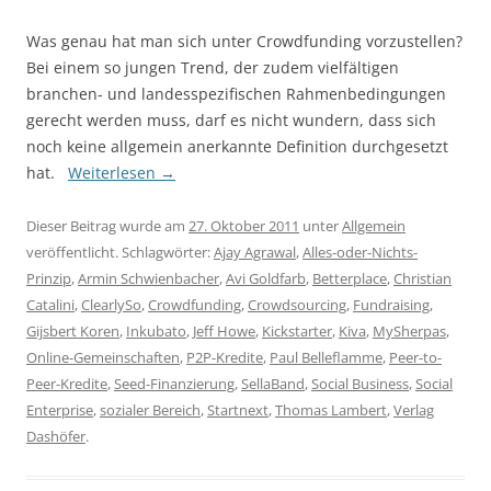
Was genau hat man sich unter Crowdfunding vorzustellen?
Bei einem so jungen Trend, der zudem vielfältigen
branchen- und landesspezifischen Rahmenbedingungen
gerecht werden muss, darf es nicht wundern, dass sich
noch keine allgemein anerkannte Definition durchgesetzt
hat.
Weiterlesen
→
Dieser Beitrag wurde am
27. Oktober 2011
unter
Allgemein
veröffentlicht. Schlagwörter:
Ajay Agrawal
,
Alles-oder-Nichts-
Prinzip
,
Armin Schwienbacher
,
Avi Goldfarb
,
Betterplace
,
Christian
Catalini
,
ClearlySo
,
Crowdfunding
,
Crowdsourcing
,
Fundraising
,
Gijsbert Koren
,
Inkubato
,
Jeff Howe
,
Kickstarter
,
Kiva
,
MySherpas
,
Online-Gemeinschaften
,
P2P-Kredite
,
Paul Belleflamme
,
Peer-to-
Peer-Kredite
,
Seed-Finanzierung
,
SellaBand
,
Social Business
,
Social
Enterprise
,
sozialer Bereich
,
Startnext
,
Thomas Lambert
,
Verlag
Dashöfer
.