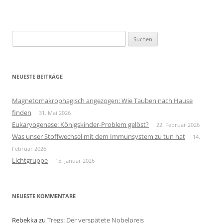
Suchen
nach:
NEUESTE BEITRÄGE
Magnetomakrophagisch angezogen: Wie Tauben nach Hause
finden
31. Mai 2026
Eukaryogenese: Königskinder-Problem gelöst?
22. Februar 2026
Was unser Stoffwechsel mit dem Immunsystem zu tun hat
14.
Februar 2026
Lichtgruppe
15. Januar 2026
NEUESTE KOMMENTARE
Rebekka
zu
Tregs: Der verspätete Nobelpreis