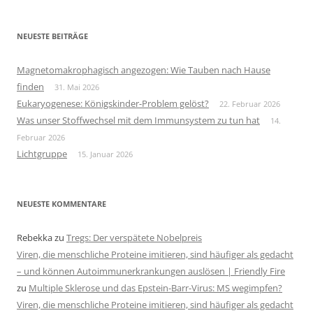
NEUESTE BEITRÄGE
Magnetomakrophagisch angezogen: Wie Tauben nach Hause
finden
31. Mai 2026
Eukaryogenese: Königskinder-Problem gelöst?
22. Februar 2026
Was unser Stoffwechsel mit dem Immunsystem zu tun hat
14.
Februar 2026
Lichtgruppe
15. Januar 2026
NEUESTE KOMMENTARE
Rebekka
zu
Tregs: Der verspätete Nobelpreis
Viren, die menschliche Proteine imitieren, sind häufiger als gedacht
– und können Autoimmunerkrankungen auslösen | Friendly Fire
zu
Multiple Sklerose und das Epstein-Barr-Virus: MS wegimpfen?
Viren, die menschliche Proteine imitieren, sind häufiger als gedacht