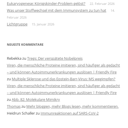
Eukaryogenese: Königskinder-Problem gelöst?
22. Februar 2026
Was unser Stoffwechsel mit dem Immunsystem zu tun hat
14.
Februar 2026
Lichtgruppe
15. Januar 2026
NEUESTE KOMMENTARE
Rebekka
zu
Tregs: Der verspätete Nobelpreis
Viren, die menschliche Proteine imitieren, sind häufiger als gedacht
– und können Autoimmunerkrankungen auslösen | Friendly Fire
zu
Multiple Sklerose und das Epstein-Barr-Virus: MS wegimpfen?
Viren, die menschliche Proteine imitieren, sind häufiger als gedacht
– und können Autoimmunerkrankungen auslösen | Friendly Fire
zu
Abb. 82: Molekulare Mimikry
Thomas
zu
Mehr bloggen, mehr Blogs lesen, mehr kommentieren.
Heidrun Schaller
zu
Immunreaktionen auf SARS-CoV-2