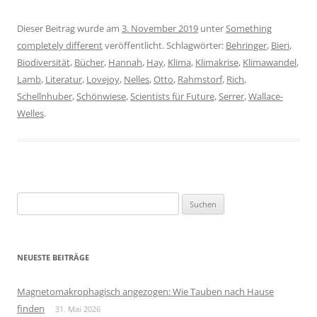
Dieser Beitrag wurde am
3. November 2019
unter
Something
completely different
veröffentlicht. Schlagwörter:
Behringer
,
Bieri
,
Biodiversität
,
Bücher
,
Hannah
,
Hay
,
Klima
,
Klimakrise
,
Klimawandel
,
Lamb
,
Literatur
,
Lovejoy
,
Nelles
,
Otto
,
Rahmstorf
,
Rich
,
Schellnhuber
,
Schönwiese
,
Scientists für Future
,
Serrer
,
Wallace-
Welles
.
Suchen
nach:
NEUESTE BEITRÄGE
Magnetomakrophagisch angezogen: Wie Tauben nach Hause
finden
31. Mai 2026