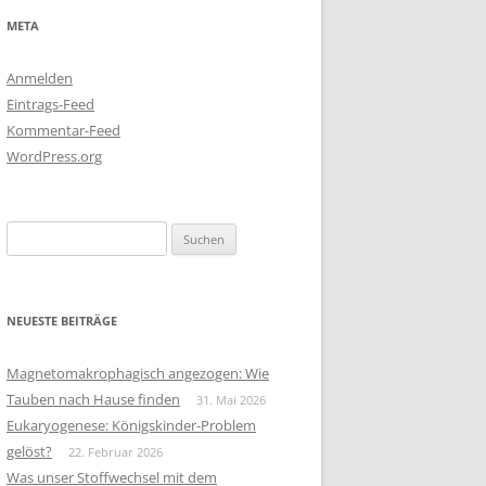
META
Anmelden
Eintrags-Feed
Kommentar-Feed
WordPress.org
Suchen
nach:
NEUESTE BEITRÄGE
Magnetomakrophagisch angezogen: Wie
Tauben nach Hause finden
31. Mai 2026
Eukaryogenese: Königskinder-Problem
gelöst?
22. Februar 2026
Was unser Stoffwechsel mit dem