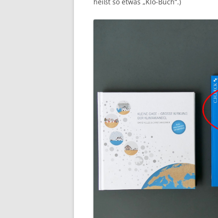
heißt so etwas „Klo-Buch“.)