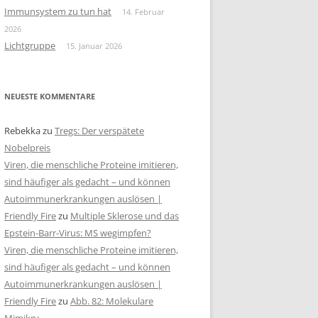
Immunsystem zu tun hat
14. Februar
2026
Lichtgruppe
15. Januar 2026
NEUESTE KOMMENTARE
Rebekka
zu
Tregs: Der verspätete
Nobelpreis
Viren, die menschliche Proteine imitieren,
sind häufiger als gedacht – und können
Autoimmunerkrankungen auslösen |
Friendly Fire
zu
Multiple Sklerose und das
Epstein-Barr-Virus: MS wegimpfen?
Viren, die menschliche Proteine imitieren,
sind häufiger als gedacht – und können
Autoimmunerkrankungen auslösen |
Friendly Fire
zu
Abb. 82: Molekulare