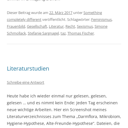
Dieser Beitrag wurde am
22. März 2017
unter
Something
completely different
veröffentlicht. Schlagwörter:
Feminismus
,
Frauenbild
,
Gesellschaft
,
Literatur
,
Recht
,
Sexismus
,
Simone
Schmollack
,
Stefanie Sargnagel
,
taz
,
Thomas Fischer
.
Literaturstudien
Schreibe eine Antwort
Heute habe ich wieder einmal nur gelesen, gelesen,
gelesen … und es nimmt kein Ende: Jeden Tag erscheinen
neue wichtige Arbeiten. Hier ein Screenshot meines
Literaturverzeichnisses zum Thema „Darmflora, Mikrobiom,
Hygiene-Hypothese, Alte-Freunde-Hypothese“. Dateien, die