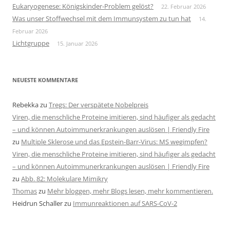
Eukaryogenese: Königskinder-Problem gelöst?
22. Februar 2026
Was unser Stoffwechsel mit dem Immunsystem zu tun hat
14.
Februar 2026
Lichtgruppe
15. Januar 2026
NEUESTE KOMMENTARE
Rebekka
zu
Tregs: Der verspätete Nobelpreis
Viren, die menschliche Proteine imitieren, sind häufiger als gedacht
– und können Autoimmunerkrankungen auslösen | Friendly Fire
zu
Multiple Sklerose und das Epstein-Barr-Virus: MS wegimpfen?
Viren, die menschliche Proteine imitieren, sind häufiger als gedacht
– und können Autoimmunerkrankungen auslösen | Friendly Fire
zu
Abb. 82: Molekulare Mimikry
Thomas
zu
Mehr bloggen, mehr Blogs lesen, mehr kommentieren.
Heidrun Schaller
zu
Immunreaktionen auf SARS-CoV-2