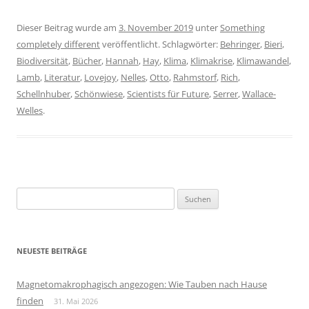
Dieser Beitrag wurde am
3. November 2019
unter
Something
completely different
veröffentlicht. Schlagwörter:
Behringer
,
Bieri
,
Biodiversität
,
Bücher
,
Hannah
,
Hay
,
Klima
,
Klimakrise
,
Klimawandel
,
Lamb
,
Literatur
,
Lovejoy
,
Nelles
,
Otto
,
Rahmstorf
,
Rich
,
Schellnhuber
,
Schönwiese
,
Scientists für Future
,
Serrer
,
Wallace-
Welles
.
Suchen
nach:
NEUESTE BEITRÄGE
Magnetomakrophagisch angezogen: Wie Tauben nach Hause
finden
31. Mai 2026