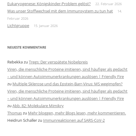
Eukaryogenese: Königskinder-Problem gelöst?
22. Februar 2026
Was unser Stoffwechsel mit dem Immunsystem zu tun hat
14.
Februar 2026
Lichtgruppe
15. Januar 2026
NEUESTE KOMMENTARE
Rebekka
zu
Tregs: Der verspätete Nobelpreis
Viren, die menschliche Proteine imitieren, sind häufiger als gedacht
– und können Autoimmunerkrankungen auslösen | Friendly Fire
zu
Multiple Sklerose und das Epstein-Barr-Virus: MS wegimpfen?
Viren, die menschliche Proteine imitieren, sind häufiger als gedacht
– und können Autoimmunerkrankungen auslösen | Friendly Fire
zu
Abb. 82: Molekulare Mimikry
Thomas
zu
Mehr bloggen, mehr Blogs lesen, mehr kommentieren.
Heidrun Schaller
zu
Immunreaktionen auf SARS-CoV-2