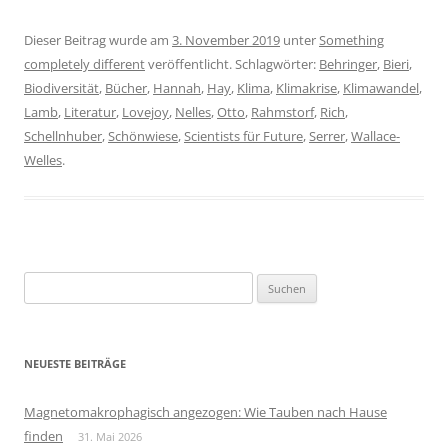
Dieser Beitrag wurde am
3. November 2019
unter
Something
completely different
veröffentlicht. Schlagwörter:
Behringer
,
Bieri
,
Biodiversität
,
Bücher
,
Hannah
,
Hay
,
Klima
,
Klimakrise
,
Klimawandel
,
Lamb
,
Literatur
,
Lovejoy
,
Nelles
,
Otto
,
Rahmstorf
,
Rich
,
Schellnhuber
,
Schönwiese
,
Scientists für Future
,
Serrer
,
Wallace-
Welles
.
Suchen
nach:
NEUESTE BEITRÄGE
Magnetomakrophagisch angezogen: Wie Tauben nach Hause
finden
31. Mai 2026