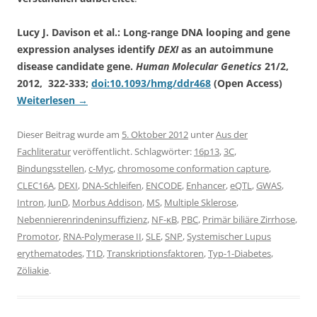
Lucy J. Davison et al.: Long-range DNA looping and gene
expression analyses identify
DEXI
as an autoimmune
disease candidate gene.
Human Molecular Genetics
21/2,
2012, 322-333;
doi:10.1093/hmg/ddr468
(Open Access)
Weiterlesen
→
Dieser Beitrag wurde am
5. Oktober 2012
unter
Aus der
Fachliteratur
veröffentlicht. Schlagwörter:
16p13
,
3C
,
Bindungsstellen
,
c-Myc
,
chromosome conformation capture
,
CLEC16A
,
DEXI
,
DNA-Schleifen
,
ENCODE
,
Enhancer
,
eQTL
,
GWAS
,
Intron
,
JunD
,
Morbus Addison
,
MS
,
Multiple Sklerose
,
Nebennierenrindeninsuffizienz
,
NF-κB
,
PBC
,
Primär biliäre Zirrhose
,
Promotor
,
RNA-Polymerase II
,
SLE
,
SNP
,
Systemischer Lupus
erythematodes
,
T1D
,
Transkriptionsfaktoren
,
Typ-1-Diabetes
,
Zöliakie
.