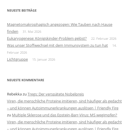
NEUESTE BEITRÄGE
Magnetomakrophagisch angezogen: Wie Tauben nach Hause
finden
31. Mai 2026
Eukaryogenese: Königskinder-Problem gelöst?
22. Februar 2026
Was unser Stoffwechsel mit dem Immunsystem zu tun hat
14.
Februar 2026
Lichtgruppe
15. Januar 2026
NEUESTE KOMMENTARE
Rebekka
zu
Tregs: Der verspätete Nobelpreis
Viren, die menschliche Proteine imitieren, sind häufiger als gedacht
– und können Autoimmunerkrankungen auslösen | Friendly Fire
zu
Multiple Sklerose und das Epstein-Barr-Virus: MS wegimpfen?
Viren, die menschliche Proteine imitieren, sind häufiger als gedacht
– und können Autoimmunerkrankungen auslösen | Friendly Fire