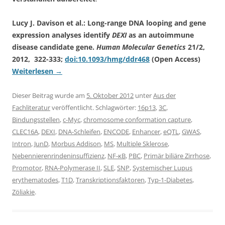
Lucy J. Davison et al.: Long-range DNA looping and gene
expression analyses identify
DEXI
as an autoimmune
disease candidate gene.
Human Molecular Genetics
21/2,
2012, 322-333;
doi:10.1093/hmg/ddr468
(Open Access)
Weiterlesen
→
Dieser Beitrag wurde am
5. Oktober 2012
unter
Aus der
Fachliteratur
veröffentlicht. Schlagwörter:
16p13
,
3C
,
Bindungsstellen
,
c-Myc
,
chromosome conformation capture
,
CLEC16A
,
DEXI
,
DNA-Schleifen
,
ENCODE
,
Enhancer
,
eQTL
,
GWAS
,
Intron
,
JunD
,
Morbus Addison
,
MS
,
Multiple Sklerose
,
Nebennierenrindeninsuffizienz
,
NF-κB
,
PBC
,
Primär biliäre Zirrhose
,
Promotor
,
RNA-Polymerase II
,
SLE
,
SNP
,
Systemischer Lupus
erythematodes
,
T1D
,
Transkriptionsfaktoren
,
Typ-1-Diabetes
,
Zöliakie
.