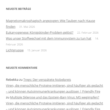
NEUESTE BEITRÄGE
Magnetomakrophagisch angezogen: Wie Tauben nach Hause
finden
31. Mai 2026
Eukaryogenese: Königskinder-Problem gelöst?
22. Februar 2026
Was unser Stoffwechsel mit dem Immunsystem zu tun hat
14.
Februar 2026
Lichtgruppe
15. Januar 2026
NEUESTE KOMMENTARE
Rebekka
zu
Tregs: Der verspätete Nobelpreis
Viren, die menschliche Proteine imitieren, sind häufiger als gedacht
– und können Autoimmunerkrankungen auslösen | Friendly Fire
zu
Multiple Sklerose und das Epstein-Barr-Virus: MS wegimpfen?
Viren, die menschliche Proteine imitieren, sind häufiger als gedacht
– und können Autoimmunerkrankungen auslösen | Friendly Fire