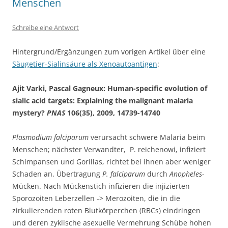
Menschen
Schreibe eine Antwort
Hintergrund/Ergänzungen zum vorigen Artikel über eine
Säugetier-Sialinsäure als Xenoautoantigen
:
Ajit Varki, Pascal Gagneux: Human-specific evolution of
sialic acid targets: Explaining the malignant malaria
mystery?
PNAS
106(35), 2009, 14739-14740
Plasmodium falciparum
verursacht schwere Malaria beim
Menschen; nächster Verwandter, P. reichenowi, infiziert
Schimpansen und Gorillas, richtet bei ihnen aber weniger
Schaden an. Übertragung
P. falciparum
durch
Anopheles
-
Mücken. Nach Mückenstich infizieren die injizierten
Sporozoiten Leberzellen -> Merozoiten, die in die
zirkulierenden roten Blutkörperchen (RBCs) eindringen
und deren zyklische asexuelle Vermehrung Schübe hohen