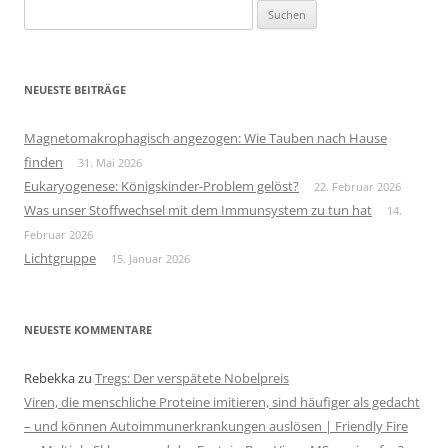
Suchen
nach:
NEUESTE BEITRÄGE
Magnetomakrophagisch angezogen: Wie Tauben nach Hause
finden
31. Mai 2026
Eukaryogenese: Königskinder-Problem gelöst?
22. Februar 2026
Was unser Stoffwechsel mit dem Immunsystem zu tun hat
14.
Februar 2026
Lichtgruppe
15. Januar 2026
NEUESTE KOMMENTARE
Rebekka
zu
Tregs: Der verspätete Nobelpreis
Viren, die menschliche Proteine imitieren, sind häufiger als gedacht
– und können Autoimmunerkrankungen auslösen | Friendly Fire