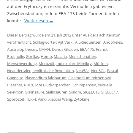
auf den Erythrozyten erkannte. Vermutlich gab es ein
Zwischenstadium, indem EBA-175 beide Formen binden
konnte.
Weiterlesen
→
Dieser Beitrag wurde am
21. Juli 2012
unter
Aus der Fachliteratur
veröffentlicht. Schlagwörter:
Ajit Varki
,
Alu-Sequenzen
,
Anopheles
,
Australopithecus
,
CMAH
,
Darius Ghaderi
,
EBA-175
,
Franck
Prugnolle
,
Gorillas
,
Homo
,
Malaria
,
Menschenaffen
,
Menschwerdung
,
Merozoit
,
molekulare Mimikry
,
Mücken
,
Neandertaler
,
neolithische Revolution
,
Neu5Ac
,
Neu5Gc
,
Pascal
Gagneux
,
Plasmodium falciparum
,
Plasmodium reichenowi
,
Plazenta
,
RBCs
,
rote Blutkörperchen
,
Schimpansen
,
sexuelle
Selektion
,
Sialinsäure
,
Sialinsäuren
,
Sialom
,
SIGLEC13
,
SIGLEC17
,
Sporozoit
,
TLR-4
,
Varki
,
Xiaoxia Wang
,
Zytokine
.