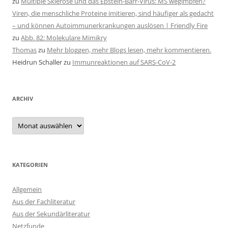
zu
Multiple Sklerose und das Epstein-Barr-Virus: MS wegimpfen?
Viren, die menschliche Proteine imitieren, sind häufiger als gedacht
– und können Autoimmunerkrankungen auslösen | Friendly Fire
zu
Abb. 82: Molekulare Mimikry
Thomas
zu
Mehr bloggen, mehr Blogs lesen, mehr kommentieren.
Heidrun Schaller
zu
Immunreaktionen auf SARS-CoV-2
ARCHIV
Archiv
KATEGORIEN
Allgemein
Aus der Fachliteratur
Aus der Sekundärliteratur
Netzfunde