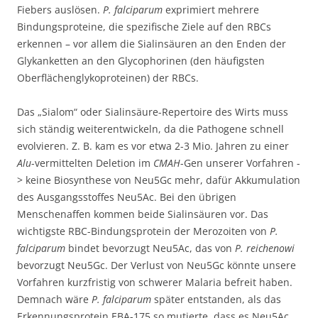
Fiebers auslösen.
P. falciparum
exprimiert mehrere
Bindungsproteine, die spezifische Ziele auf den RBCs
erkennen – vor allem die Sialinsäuren an den Enden der
Glykanketten an den Glycophorinen (den häufigsten
Oberflächenglykoproteinen) der RBCs.
Das „Sialom“ oder Sialinsäure-Repertoire des Wirts muss
sich ständig weiterentwickeln, da die Pathogene schnell
evolvieren. Z. B. kam es vor etwa 2-3 Mio. Jahren zu einer
Alu
-vermittelten Deletion im
CMAH
-Gen unserer Vorfahren -
> keine Biosynthese von Neu5Gc mehr, dafür Akkumulation
des Ausgangsstoffes Neu5Ac. Bei den übrigen
Menschenaffen kommen beide Sialinsäuren vor. Das
wichtigste RBC-Bindungsprotein der Merozoiten von
P.
falciparum
bindet bevorzugt Neu5Ac, das von
P. reichenowi
bevorzugt Neu5Gc. Der Verlust von Neu5Gc könnte unsere
Vorfahren kurzfristig von schwerer Malaria befreit haben.
Demnach wäre
P. falciparum
später entstanden, als das
Erkennungsprotein EBA-175 so mutierte, dass es Neu5Ac