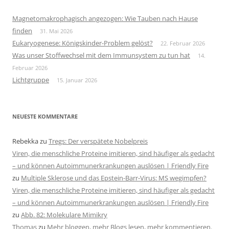
Magnetomakrophagisch angezogen: Wie Tauben nach Hause
finden
31. Mai 2026
Eukaryogenese: Königskinder-Problem gelöst?
22. Februar 2026
Was unser Stoffwechsel mit dem Immunsystem zu tun hat
14.
Februar 2026
Lichtgruppe
15. Januar 2026
NEUESTE KOMMENTARE
Rebekka
zu
Tregs: Der verspätete Nobelpreis
Viren, die menschliche Proteine imitieren, sind häufiger als gedacht
– und können Autoimmunerkrankungen auslösen | Friendly Fire
zu
Multiple Sklerose und das Epstein-Barr-Virus: MS wegimpfen?
Viren, die menschliche Proteine imitieren, sind häufiger als gedacht
– und können Autoimmunerkrankungen auslösen | Friendly Fire
zu
Abb. 82: Molekulare Mimikry
Thomas
zu
Mehr bloggen, mehr Blogs lesen, mehr kommentieren.