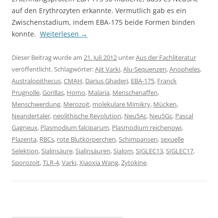
auf den Erythrozyten erkannte. Vermutlich gab es ein
Zwischenstadium, indem EBA-175 beide Formen binden
konnte.
Weiterlesen
→
Dieser Beitrag wurde am
21. Juli 2012
unter
Aus der Fachliteratur
veröffentlicht. Schlagwörter:
Ajit Varki
,
Alu-Sequenzen
,
Anopheles
,
Australopithecus
,
CMAH
,
Darius Ghaderi
,
EBA-175
,
Franck
Prugnolle
,
Gorillas
,
Homo
,
Malaria
,
Menschenaffen
,
Menschwerdung
,
Merozoit
,
molekulare Mimikry
,
Mücken
,
Neandertaler
,
neolithische Revolution
,
Neu5Ac
,
Neu5Gc
,
Pascal
Gagneux
,
Plasmodium falciparum
,
Plasmodium reichenowi
,
Plazenta
,
RBCs
,
rote Blutkörperchen
,
Schimpansen
,
sexuelle
Selektion
,
Sialinsäure
,
Sialinsäuren
,
Sialom
,
SIGLEC13
,
SIGLEC17
,
Sporozoit
,
TLR-4
,
Varki
,
Xiaoxia Wang
,
Zytokine
.