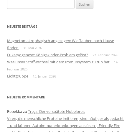
Suchen
nach:
NEUESTE BEITRÄGE
Magnetomakrophagisch angezogen: Wie Tauben nach Hause
finden
31. Mai 2026
Eukaryogenese: Königskinder-Problem gelöst?
22. Februar 2026
Was unser Stoffwechsel mit dem Immunsystem zu tun hat
14.
Februar 2026
Lichtgruppe
15. Januar 2026
NEUESTE KOMMENTARE
Rebekka
zu
Tregs: Der verspätete Nobelpreis
Viren, die menschliche Proteine imitieren, sind häufiger als gedacht
– und können Autoimmunerkrankungen auslösen | Friendly Fire