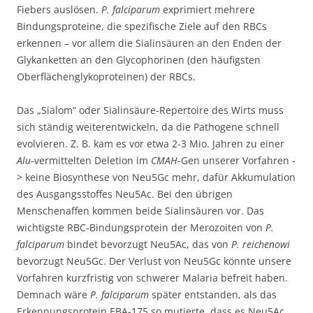
Fiebers auslösen.
P. falciparum
exprimiert mehrere
Bindungsproteine, die spezifische Ziele auf den RBCs
erkennen – vor allem die Sialinsäuren an den Enden der
Glykanketten an den Glycophorinen (den häufigsten
Oberflächenglykoproteinen) der RBCs.
Das „Sialom“ oder Sialinsäure-Repertoire des Wirts muss
sich ständig weiterentwickeln, da die Pathogene schnell
evolvieren. Z. B. kam es vor etwa 2-3 Mio. Jahren zu einer
Alu
-vermittelten Deletion im
CMAH
-Gen unserer Vorfahren -
> keine Biosynthese von Neu5Gc mehr, dafür Akkumulation
des Ausgangsstoffes Neu5Ac. Bei den übrigen
Menschenaffen kommen beide Sialinsäuren vor. Das
wichtigste RBC-Bindungsprotein der Merozoiten von
P.
falciparum
bindet bevorzugt Neu5Ac, das von
P. reichenowi
bevorzugt Neu5Gc. Der Verlust von Neu5Gc könnte unsere
Vorfahren kurzfristig von schwerer Malaria befreit haben.
Demnach wäre
P. falciparum
später entstanden, als das
Erkennungsprotein EBA-175 so mutierte, dass es Neu5Ac