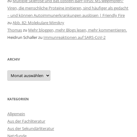
zu
Multiple Sklerose und das Epstein-Barr-Virus: MS wegimpfen?
Viren, die menschliche Proteine imitieren, sind häufiger als gedacht
– und können Autoimmunerkrankungen auslösen | Friendly Fire
zu
Abb. 82: Molekulare Mimikry
Thomas
zu
Mehr bloggen, mehr Blogs lesen, mehr kommentieren.
Heidrun Schaller
zu
Immunreaktionen auf SARS-CoV-2
ARCHIV
Archiv
KATEGORIEN
Allgemein
Aus der Fachliteratur
Aus der Sekundärliteratur
Netzfunde