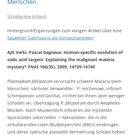
Menschen
Schreibe eine Antwort
Hintergrund/Ergänzungen zum vorigen Artikel über eine
Säugetier-Sialinsäure als Xenoautoantigen
:
Ajit Varki, Pascal Gagneux: Human-specific evolution of
sialic acid targets: Explaining the malignant malaria
mystery?
PNAS
106(35), 2009, 14739-14740
Plasmodium falciparum
verursacht schwere Malaria beim
Menschen; nächster Verwandter, P. reichenowi, infiziert
Schimpansen und Gorillas, richtet bei ihnen aber weniger
Schaden an. Übertragung
P. falciparum
durch
Anopheles
-
Mücken. Nach Mückenstich infizieren die injizierten
Sporozoiten Leberzellen -> Merozoiten, die in die
zirkulierenden roten Blutkörperchen (RBCs) eindringen
und deren zyklische asexuelle Vermehrung Schübe hohen