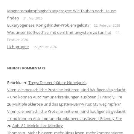
Magnetomakrophagisch angezogen: Wie Tauben nach Hause
finden
31. Mai 2026
Eukaryogenese: Königskinder-Problem gelöst?
22. Februar 2026
Was unser Stoffwechsel mit dem Immunsystem zu tun hat
14.
Februar 2026
Lichtgruppe
15. Januar 2026
NEUESTE KOMMENTARE
Rebekka
zu
Tregs: Der verspätete Nobelpreis
Viren, die menschliche Proteine imitieren, sind häufiger als gedacht
– und können Autoimmunerkrankungen auslösen | Friendly Fire
zu
Multiple Sklerose und das Epstein-Barr-Virus: MS wegimpfen?
Viren, die menschliche Proteine imitieren, sind häufiger als gedacht
– und können Autoimmunerkrankungen auslösen | Friendly Fire
zu
Abb. 82: Molekulare Mimikry
Thomas
zu
Mehr bloggen, mehr Blogs lesen, mehr kommentieren.