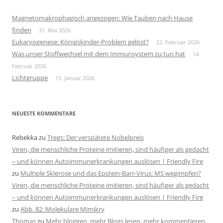
Magnetomakrophagisch angezogen: Wie Tauben nach Hause
finden
31. Mai 2026
Eukaryogenese: Königskinder-Problem gelöst?
22. Februar 2026
Was unser Stoffwechsel mit dem Immunsystem zu tun hat
14.
Februar 2026
Lichtgruppe
15. Januar 2026
NEUESTE KOMMENTARE
Rebekka
zu
Tregs: Der verspätete Nobelpreis
Viren, die menschliche Proteine imitieren, sind häufiger als gedacht
– und können Autoimmunerkrankungen auslösen | Friendly Fire
zu
Multiple Sklerose und das Epstein-Barr-Virus: MS wegimpfen?
Viren, die menschliche Proteine imitieren, sind häufiger als gedacht
– und können Autoimmunerkrankungen auslösen | Friendly Fire
zu
Abb. 82: Molekulare Mimikry
Thomas
zu
Mehr bloggen, mehr Blogs lesen, mehr kommentieren.