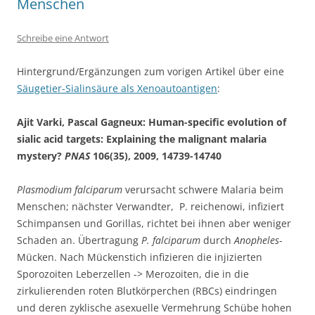
Menschen
Schreibe eine Antwort
Hintergrund/Ergänzungen zum vorigen Artikel über eine
Säugetier-Sialinsäure als Xenoautoantigen
:
Ajit Varki, Pascal Gagneux: Human-specific evolution of
sialic acid targets: Explaining the malignant malaria
mystery?
PNAS
106(35), 2009, 14739-14740
Plasmodium falciparum
verursacht schwere Malaria beim
Menschen; nächster Verwandter, P. reichenowi, infiziert
Schimpansen und Gorillas, richtet bei ihnen aber weniger
Schaden an. Übertragung
P. falciparum
durch
Anopheles
-
Mücken. Nach Mückenstich infizieren die injizierten
Sporozoiten Leberzellen -> Merozoiten, die in die
zirkulierenden roten Blutkörperchen (RBCs) eindringen
und deren zyklische asexuelle Vermehrung Schübe hohen