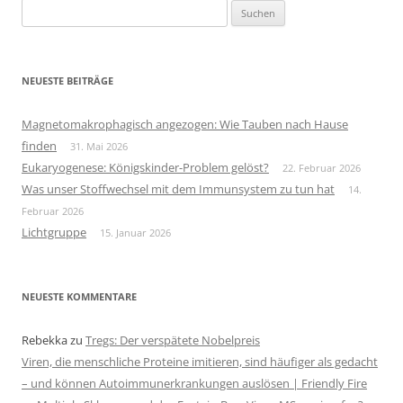
Suchen
nach:
NEUESTE BEITRÄGE
Magnetomakrophagisch angezogen: Wie Tauben nach Hause
finden
31. Mai 2026
Eukaryogenese: Königskinder-Problem gelöst?
22. Februar 2026
Was unser Stoffwechsel mit dem Immunsystem zu tun hat
14.
Februar 2026
Lichtgruppe
15. Januar 2026
NEUESTE KOMMENTARE
Rebekka
zu
Tregs: Der verspätete Nobelpreis
Viren, die menschliche Proteine imitieren, sind häufiger als gedacht
– und können Autoimmunerkrankungen auslösen | Friendly Fire