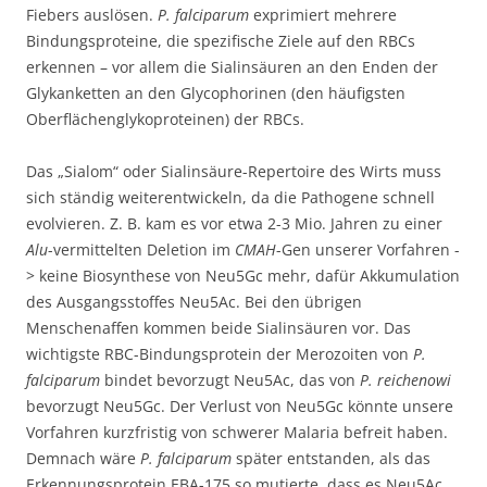
Fiebers auslösen.
P. falciparum
exprimiert mehrere
Bindungsproteine, die spezifische Ziele auf den RBCs
erkennen – vor allem die Sialinsäuren an den Enden der
Glykanketten an den Glycophorinen (den häufigsten
Oberflächenglykoproteinen) der RBCs.
Das „Sialom“ oder Sialinsäure-Repertoire des Wirts muss
sich ständig weiterentwickeln, da die Pathogene schnell
evolvieren. Z. B. kam es vor etwa 2-3 Mio. Jahren zu einer
Alu
-vermittelten Deletion im
CMAH
-Gen unserer Vorfahren -
> keine Biosynthese von Neu5Gc mehr, dafür Akkumulation
des Ausgangsstoffes Neu5Ac. Bei den übrigen
Menschenaffen kommen beide Sialinsäuren vor. Das
wichtigste RBC-Bindungsprotein der Merozoiten von
P.
falciparum
bindet bevorzugt Neu5Ac, das von
P. reichenowi
bevorzugt Neu5Gc. Der Verlust von Neu5Gc könnte unsere
Vorfahren kurzfristig von schwerer Malaria befreit haben.
Demnach wäre
P. falciparum
später entstanden, als das
Erkennungsprotein EBA-175 so mutierte, dass es Neu5Ac