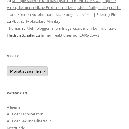
zu
Multiple Sklerose und das Epstein-Barr-Virus: MS wegimpfen?
Viren, die menschliche Proteine imitieren, sind häufiger als gedacht
– und können Autoimmunerkrankungen auslösen | Friendly Fire
zu
Abb. 82: Molekulare Mimikry
Thomas
zu
Mehr bloggen, mehr Blogs lesen, mehr kommentieren.
Heidrun Schaller
zu
Immunreaktionen auf SARS-CoV-2
ARCHIV
Archiv
KATEGORIEN
Allgemein
Aus der Fachliteratur
Aus der Sekundärliteratur
Netzfunde