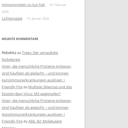
Immunsystem zu tun hat
14. Februar
2026
Lichtgruppe
15. Januar 2026
NEUESTE KOMMENTARE
Rebekka
zu
Tregs: Der verspätete
Nobelpreis
Viren, die menschliche Proteine imitieren,
sind häufiger als gedacht – und können
Autoimmunerkrankungen auslösen |
Friendly Fire
zu
Multiple Sklerose und das
Epstein-Barr-Virus: MS wegimpfen?
Viren, die menschliche Proteine imitieren,
sind häufiger als gedacht – und können
Autoimmunerkrankungen auslösen |
Friendly Fire
zu
Abb. 82: Molekulare