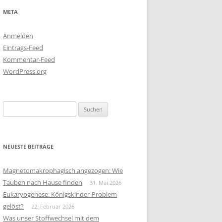
META
Anmelden
Eintrags-Feed
Kommentar-Feed
WordPress.org
Suchen
nach:
NEUESTE BEITRÄGE
Magnetomakrophagisch angezogen: Wie
Tauben nach Hause finden
31. Mai 2026
Eukaryogenese: Königskinder-Problem
gelöst?
22. Februar 2026
Was unser Stoffwechsel mit dem