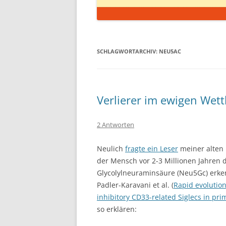
SCHLAGWORTARCHIV:
NEU5AC
Verlierer im ewigen Wett
2 Antworten
Neulich
fragte ein Leser
meiner alten 
der Mensch vor 2-3 Millionen Jahren d
Glycolylneuraminsäure (Neu5Gc) erken
Padler-Karavani et al. (
Rapid evolution
inhibitory CD33-related Siglecs in pri
so erklären: