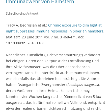
Immunabwehr von Hamstern
Schreibe eine Antwort
Tracy A. Bedrosian et al.:
Chronic exposure to dim light at
night suppresses immune responses in Siberian hamsters
.
Biol. Lett.
23 June 2011 vol. 7 no. 3 468-471. doi:
10.1098/rsbl.2010.1108
Nächtliches Kunstlicht („Lichtverschmutzung“) verändert
bei einigen Tieren den Zeitpunkt der Fortpflanzung und
ihre Aktivitätsmuster, was die Überlebenschancen
verringern kann. Es unterdrückt auch Immunreaktionen,
was ebenfalls das Überleben beeinträchtigt. Die Autoren
haben Dsungarische Zwerghamster (
Phodopus sungorus
),
deren Vorfahren in ihrer Heimat keinen Lichtsmog
kannten, vier Wochen lang nachts Dämmerlicht von 5 lux
ausgesetzt; das ist fünfmal so hell wie Vollmond, entspricht
etwa der realen urbanen Lichtverschmutzung und reicht