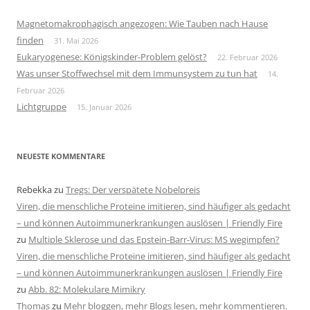
Magnetomakrophagisch angezogen: Wie Tauben nach Hause
finden
31. Mai 2026
Eukaryogenese: Königskinder-Problem gelöst?
22. Februar 2026
Was unser Stoffwechsel mit dem Immunsystem zu tun hat
14.
Februar 2026
Lichtgruppe
15. Januar 2026
NEUESTE KOMMENTARE
Rebekka
zu
Tregs: Der verspätete Nobelpreis
Viren, die menschliche Proteine imitieren, sind häufiger als gedacht
– und können Autoimmunerkrankungen auslösen | Friendly Fire
zu
Multiple Sklerose und das Epstein-Barr-Virus: MS wegimpfen?
Viren, die menschliche Proteine imitieren, sind häufiger als gedacht
– und können Autoimmunerkrankungen auslösen | Friendly Fire
zu
Abb. 82: Molekulare Mimikry
Thomas
zu
Mehr bloggen, mehr Blogs lesen, mehr kommentieren.