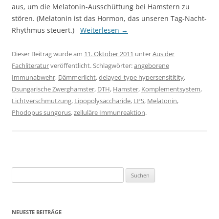
aus, um die Melatonin-Ausschüttung bei Hamstern zu
stören. (Melatonin ist das Hormon, das unseren Tag-Nacht-
Rhythmus steuert.)
Weiterlesen
→
Dieser Beitrag wurde am
11. Oktober 2011
unter
Aus der
Fachliteratur
veröffentlicht. Schlagwörter:
angeborene
Immunabwehr
,
Dämmerlicht
,
delayed-type hypersensititity
,
Dsungarische Zwerghamster
,
DTH
,
Hamster
,
Komplementsystem
,
Lichtverschmutzung
,
Lipopolysaccharide
,
LPS
,
Melatonin
,
Phodopus sungorus
,
zelluläre Immunreaktion
.
Suchen
nach:
NEUESTE BEITRÄGE