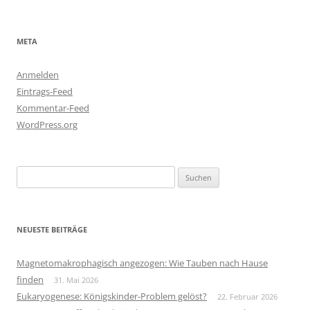
META
Anmelden
Eintrags-Feed
Kommentar-Feed
WordPress.org
Suchen
nach:
NEUESTE BEITRÄGE
Magnetomakrophagisch angezogen: Wie Tauben nach Hause
finden
31. Mai 2026
Eukaryogenese: Königskinder-Problem gelöst?
22. Februar 2026