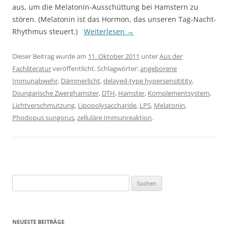
aus, um die Melatonin-Ausschüttung bei Hamstern zu
stören. (Melatonin ist das Hormon, das unseren Tag-Nacht-
Rhythmus steuert.)
Weiterlesen
→
Dieser Beitrag wurde am
11. Oktober 2011
unter
Aus der
Fachliteratur
veröffentlicht. Schlagwörter:
angeborene
Immunabwehr
,
Dämmerlicht
,
delayed-type hypersensititity
,
Dsungarische Zwerghamster
,
DTH
,
Hamster
,
Komplementsystem
,
Lichtverschmutzung
,
Lipopolysaccharide
,
LPS
,
Melatonin
,
Phodopus sungorus
,
zelluläre Immunreaktion
.
Suchen
nach:
NEUESTE BEITRÄGE