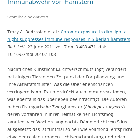
Immunabwehr von Hamstern
Schreibe eine Antwort
Tracy A. Bedrosian et al.:
Chronic exposure to dim light at
night suppresses immune responses in Siberian hamsters
.
Biol. Lett.
23 June 2011 vol. 7 no. 3 468-471. doi:
10.1098/rsbl.2010.1108
Nächtliches Kunstlicht („Lichtverschmutzung“) verändert
bei einigen Tieren den Zeitpunkt der Fortpflanzung und
ihre Aktivitätsmuster, was die Überlebenschancen
verringern kann. Es unterdrückt auch Immunreaktionen,
was ebenfalls das Überleben beeinträchtigt. Die Autoren
haben Dsungarische Zwerghamster (
Phodopus sungorus
),
deren Vorfahren in ihrer Heimat keinen Lichtsmog
kannten, vier Wochen lang nachts Dämmerlicht von 5 lux
ausgesetzt; das ist fünfmal so hell wie Vollmond, entspricht
etwa der realen urbanen Lichtverschmutzung und reicht