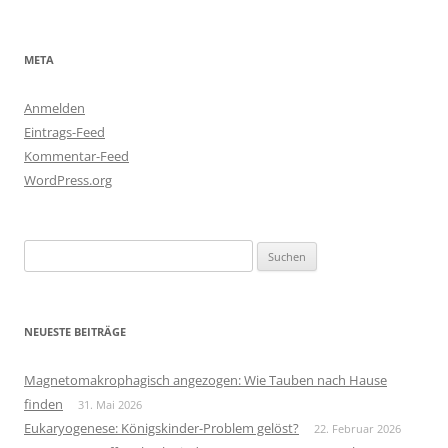
META
Anmelden
Eintrags-Feed
Kommentar-Feed
WordPress.org
Suchen
nach:
NEUESTE BEITRÄGE
Magnetomakrophagisch angezogen: Wie Tauben nach Hause
finden
31. Mai 2026
Eukaryogenese: Königskinder-Problem gelöst?
22. Februar 2026