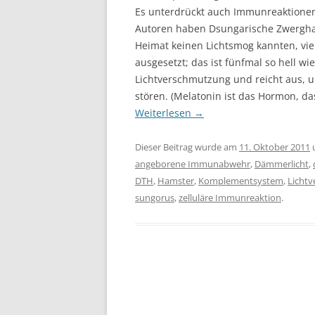
Es unterdrückt auch Immunreaktionen,
Autoren haben Dsungarische Zwergha
Heimat keinen Lichtsmog kannten, vi
ausgesetzt; das ist fünfmal so hell w
Lichtverschmutzung und reicht aus, 
stören. (Melatonin ist das Hormon, 
Weiterlesen
→
Dieser Beitrag wurde am
11. Oktober 2011
angeborene Immunabwehr
,
Dämmerlicht
,
DTH
,
Hamster
,
Komplementsystem
,
Licht
sungorus
,
zelluläre Immunreaktion
.