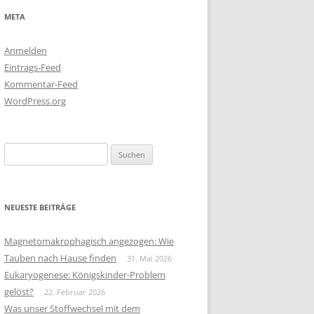
META
Anmelden
Eintrags-Feed
Kommentar-Feed
WordPress.org
Suchen
nach:
NEUESTE BEITRÄGE
Magnetomakrophagisch angezogen: Wie
Tauben nach Hause finden
31. Mai 2026
Eukaryogenese: Königskinder-Problem
gelöst?
22. Februar 2026
Was unser Stoffwechsel mit dem