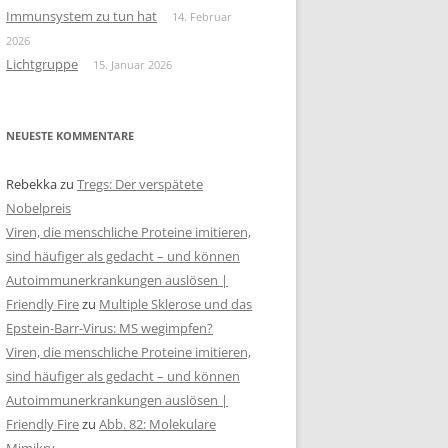
Immunsystem zu tun hat
14. Februar
2026
Lichtgruppe
15. Januar 2026
NEUESTE KOMMENTARE
Rebekka
zu
Tregs: Der verspätete
Nobelpreis
Viren, die menschliche Proteine imitieren,
sind häufiger als gedacht – und können
Autoimmunerkrankungen auslösen |
Friendly Fire
zu
Multiple Sklerose und das
Epstein-Barr-Virus: MS wegimpfen?
Viren, die menschliche Proteine imitieren,
sind häufiger als gedacht – und können
Autoimmunerkrankungen auslösen |
Friendly Fire
zu
Abb. 82: Molekulare