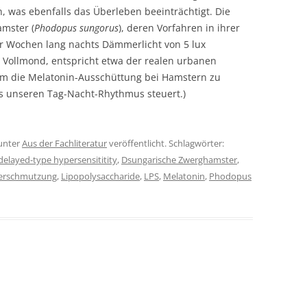
 was ebenfalls das Überleben beeinträchtigt. Die
mster (
Phodopus sungorus
), deren Vorfahren in ihrer
er Wochen lang nachts Dämmerlicht von 5 lux
ie Vollmond, entspricht etwa der realen urbanen
um die Melatonin-Ausschüttung bei Hamstern zu
das unseren Tag-Nacht-Rhythmus steuert.)
unter
Aus der Fachliteratur
veröffentlicht. Schlagwörter:
delayed-type hypersensititity
,
Dsungarische Zwerghamster
,
verschmutzung
,
Lipopolysaccharide
,
LPS
,
Melatonin
,
Phodopus