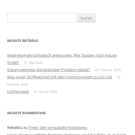
Suchen
nach:
NEUESTE BEITRÄGE
Magnetomakrophagisch angezogen: Wie Tauben nach Hause
finden
31. Mai 2026
Eukaryogenese: Königskinder-Problem gelöst?
22. Februar 2026
Was unser Stoffwechsel mit dem Immunsystem zu tun hat
14.
Februar 2026
Lichtgruppe
15. Januar 2026
NEUESTE KOMMENTARE
Rebekka
zu
Tregs: Der verspätete Nobelpreis
Viren, die menschliche Proteine imitieren, sind häufiger als gedacht