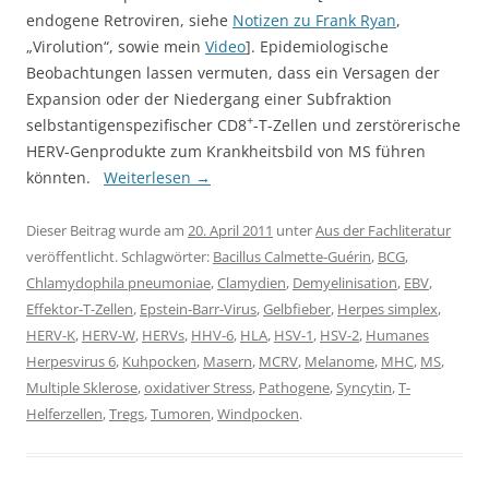
endogene Retroviren, siehe
Notizen zu Frank Ryan
,
„Virolution“, sowie mein
Video
]. Epidemiologische
Beobachtungen lassen vermuten, dass ein Versagen der
Expansion oder der Niedergang einer Subfraktion
+
selbstantigenspezifischer CD8
-T-Zellen und zerstörerische
HERV-Genprodukte zum Krankheitsbild von MS führen
könnten.
Weiterlesen
→
Dieser Beitrag wurde am
20. April 2011
unter
Aus der Fachliteratur
veröffentlicht. Schlagwörter:
Bacillus Calmette-Guérin
,
BCG
,
Chlamydophila pneumoniae
,
Clamydien
,
Demyelinisation
,
EBV
,
Effektor-T-Zellen
,
Epstein-Barr-Virus
,
Gelbfieber
,
Herpes simplex
,
HERV-K
,
HERV-W
,
HERVs
,
HHV-6
,
HLA
,
HSV-1
,
HSV-2
,
Humanes
Herpesvirus 6
,
Kuhpocken
,
Masern
,
MCRV
,
Melanome
,
MHC
,
MS
,
Multiple Sklerose
,
oxidativer Stress
,
Pathogene
,
Syncytin
,
T-
Helferzellen
,
Tregs
,
Tumoren
,
Windpocken
.