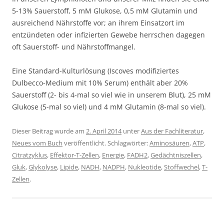
5-13% Sauerstoff, 5 mM Glukose, 0,5 mM Glutamin und
ausreichend Nährstoffe vor; an ihrem Einsatzort im
entzündeten oder infizierten Gewebe herrschen dagegen
oft Sauerstoff- und Nährstoffmangel.
Eine Standard-Kulturlösung (Iscoves modifiziertes
Dulbecco-Medium mit 10% Serum) enthält aber 20%
Sauerstoff (2- bis 4-mal so viel wie in unserem Blut), 25 mM
Glukose (5-mal so viel) und 4 mM Glutamin (8-mal so viel).
Dieser Beitrag wurde am
2. April 2014
unter
Aus der Fachliteratur
,
Neues vom Buch
veröffentlicht. Schlagwörter:
Aminosäuren
,
ATP
,
Citratzyklus
,
Effektor-T-Zellen
,
Energie
,
FADH2
,
Gedächtniszellen
,
Gluk
,
Glykolyse
,
Lipide
,
NADH
,
NADPH
,
Nukleotide
,
Stoffwechel
,
T-
Zellen
.