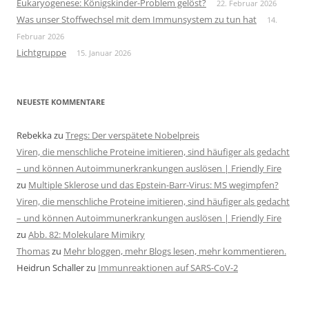
Eukaryogenese: Königskinder-Problem gelöst?
22. Februar 2026
Was unser Stoffwechsel mit dem Immunsystem zu tun hat
14.
Februar 2026
Lichtgruppe
15. Januar 2026
NEUESTE KOMMENTARE
Rebekka
zu
Tregs: Der verspätete Nobelpreis
Viren, die menschliche Proteine imitieren, sind häufiger als gedacht
– und können Autoimmunerkrankungen auslösen | Friendly Fire
zu
Multiple Sklerose und das Epstein-Barr-Virus: MS wegimpfen?
Viren, die menschliche Proteine imitieren, sind häufiger als gedacht
– und können Autoimmunerkrankungen auslösen | Friendly Fire
zu
Abb. 82: Molekulare Mimikry
Thomas
zu
Mehr bloggen, mehr Blogs lesen, mehr kommentieren.
Heidrun Schaller
zu
Immunreaktionen auf SARS-CoV-2