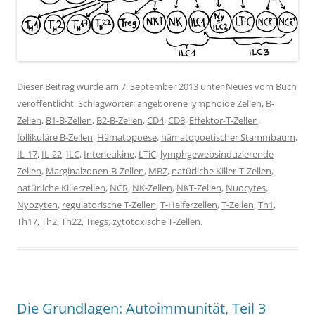
Dieser Beitrag wurde am
7. September 2013
unter
Neues vom Buch
veröffentlicht. Schlagwörter:
angeborene lymphoide Zellen
,
B-
Zellen
,
B1-B-Zellen
,
B2-B-Zellen
,
CD4
,
CD8
,
Effektor-T-Zellen
,
follikuläre B-Zellen
,
Hämatopoese
,
hämatopoetischer Stammbaum
,
IL-17
,
IL-22
,
ILC
,
Interleukine
,
LTiC
,
lymphgewebsinduzierende
Zellen
,
Marginalzonen-B-Zellen
,
MBZ
,
natürliche Killer-T-Zellen
,
natürliche Killerzellen
,
NCR
,
NK-Zellen
,
NKT-Zellen
,
Nuocytes
,
Nyozyten
,
regulatorische T-Zellen
,
T-Helferzellen
,
T-Zellen
,
Th1
,
Th17
,
Th2
,
Th22
,
Tregs
,
zytotoxische T-Zellen
.
Die Grundlagen: Autoimmunität, Teil 3