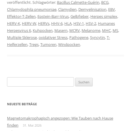
veröffentlicht. Schlagwörter:
Bacillus Calmette-Guérin
,
BCG
,
Chlamydophila pneumoniae
,
Clamydien
,
Demyelinisation
,
EBV
,
Effektor-T-Zellen
,
Epstein-Barr-Virus
,
Gelbfieber
,
Herpes simplex
,
HERV-K
,
HERV-W
,
HERVs
,
HHV-6
,
HLA
,
HSV-1
,
HSV-2
,
Humanes
Herpesvirus 6
,
Kuhpocken
,
Masern
,
MCRV
,
Melanome
,
MHC
,
MS
,
Multiple Sklerose
,
oxidativer Stress
,
Pathogene
,
Syncytin
,
T-
Helferzellen
,
Tregs
,
Tumoren
,
Windpocken
.
Suchen
nach:
NEUESTE BEITRÄGE
Magnetomakrophagisch angezogen: Wie Tauben nach Hause
finden
31. Mai 2026