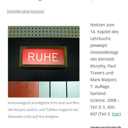
Schreibe eine Antwort
Notizen zum
14. Kapitel des
Lehrbuchs
Janeway’s
Immunobiology
von Kenneth
Murphy, Paul
Travers und
Mark Walport,
7. Auflage,
Garland
Science, 2008 –
Immunologisch privilegierte Orte sind vom Rest
Teil 3: S. 605-
des Körpers isoliert, und T-Zellen reagieren bei
607 (Teil 2:
hier
)
Gesunden nicht auf ihre Antigene.
Immunologisch