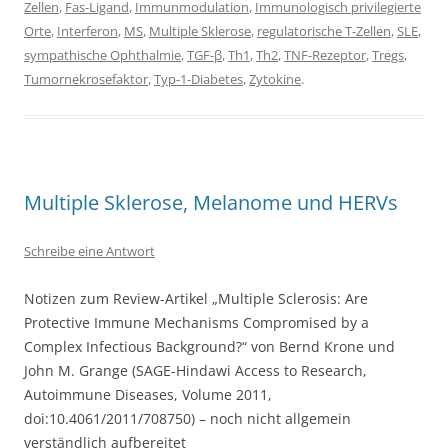
Zellen
,
Fas-Ligand
,
Immunmodulation
,
Immunologisch privilegierte
Orte
,
Interferon
,
MS
,
Multiple Sklerose
,
regulatorische T-Zellen
,
SLE
,
sympathische Ophthalmie
,
TGF-β
,
Th1
,
Th2
,
TNF-Rezeptor
,
Tregs
,
Tumornekrosefaktor
,
Typ-1-Diabetes
,
Zytokine
.
Multiple Sklerose, Melanome und HERVs
Schreibe eine Antwort
Notizen zum Review-Artikel „Multiple Sclerosis: Are
Protective Immune Mechanisms Compromised by a
Complex Infectious Background?“ von Bernd Krone und
John M. Grange (SAGE-Hindawi Access to Research,
Autoimmune Diseases, Volume 2011,
doi:10.4061/2011/708750) – noch nicht allgemein
verständlich aufbereitet