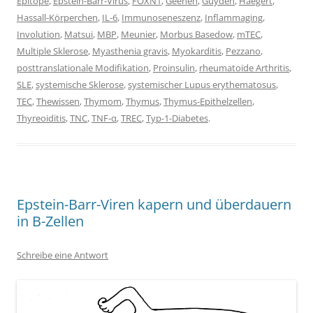
Epitope
,
Epstein-Barr-Virus
,
FOXN1
,
Geenen
,
Guyden
,
Haegert
,
Hassall-Körperchen
,
IL-6
,
Immunoseneszenz
,
Inflammaging
,
Involution
,
Matsui
,
MBP
,
Meunier
,
Morbus Basedow
,
mTEC
,
Multiple Sklerose
,
Myasthenia gravis
,
Myokarditis
,
Pezzano
,
posttranslationale Modifikation
,
Proinsulin
,
rheumatoide Arthritis
,
SLE
,
systemische Sklerose
,
systemischer Lupus erythematosus
,
TEC
,
Thewissen
,
Thymom
,
Thymus
,
Thymus-Epithelzellen
,
Thyreoiditis
,
TNC
,
TNF-α
,
TREC
,
Typ-1-Diabetes
.
Epstein-Barr-Viren kapern und überdauern
in B-Zellen
Schreibe eine Antwort