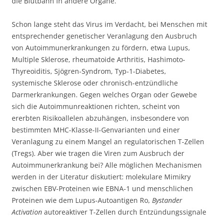
die Blutbahn in andere Organe.
Schon lange steht das Virus im Verdacht, bei Menschen mit
entsprechender genetischer Veranlagung den Ausbruch
von Autoimmunerkrankungen zu fördern, etwa Lupus,
Multiple Sklerose, rheumatoide Arthritis, Hashimoto-
Thyreoiditis, Sjögren-Syndrom, Typ-1-Diabetes,
systemische Sklerose oder chronisch-entzündliche
Darmerkrankungen. Gegen welches Organ oder Gewebe
sich die Autoimmunreaktionen richten, scheint von
ererbten Risikoallelen abzuhängen, insbesondere von
bestimmten MHC-Klasse-II-Genvarianten und einer
Veranlagung zu einem Mangel an regulatorischen T-Zellen
(Tregs). Aber wie tragen die Viren zum Ausbruch der
Autoimmunerkrankung bei? Alle möglichen Mechanismen
werden in der Literatur diskutiert: molekulare Mimikry
zwischen EBV-Proteinen wie EBNA-1 und menschlichen
Proteinen wie dem Lupus-Autoantigen Ro,
Bystander
Activation
autoreaktiver T-Zellen durch Entzündungssignale