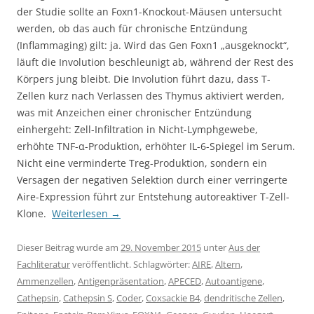
der Studie sollte an Foxn1-Knockout-Mäusen untersucht
werden, ob das auch für chronische Entzündung
(Inflammaging) gilt: ja. Wird das Gen Foxn1 „ausgeknockt“,
läuft die Involution beschleunigt ab, während der Rest des
Körpers jung bleibt. Die Involution führt dazu, dass T-
Zellen kurz nach Verlassen des Thymus aktiviert werden,
was mit Anzeichen einer chronischer Entzündung
einhergeht: Zell-Infiltration in Nicht-Lymphgewebe,
erhöhte TNF-α-Produktion, erhöhter IL-6-Spiegel im Serum.
Nicht eine verminderte Treg-Produktion, sondern ein
Versagen der negativen Selektion durch einer verringerte
Aire-Expression führt zur Entstehung autoreaktiver T-Zell-
Klone.
Weiterlesen
→
Dieser Beitrag wurde am
29. November 2015
unter
Aus der
Fachliteratur
veröffentlicht. Schlagwörter:
AIRE
,
Altern
,
Ammenzellen
,
Antigenpräsentation
,
APECED
,
Autoantigene
,
Cathepsin
,
Cathepsin S
,
Coder
,
Coxsackie B4
,
dendritische Zellen
,