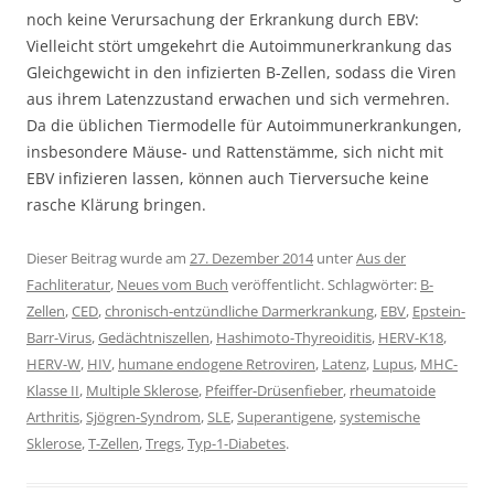
noch keine Verursachung der Erkrankung durch EBV:
Vielleicht stört umgekehrt die Autoimmunerkrankung das
Gleichgewicht in den infizierten B-Zellen, sodass die Viren
aus ihrem Latenzzustand erwachen und sich vermehren.
Da die üblichen Tiermodelle für Autoimmunerkrankungen,
insbesondere Mäuse- und Rattenstämme, sich nicht mit
EBV infizieren lassen, können auch Tierversuche keine
rasche Klärung bringen.
Dieser Beitrag wurde am
27. Dezember 2014
unter
Aus der
Fachliteratur
,
Neues vom Buch
veröffentlicht. Schlagwörter:
B-
Zellen
,
CED
,
chronisch-entzündliche Darmerkrankung
,
EBV
,
Epstein-
Barr-Virus
,
Gedächtniszellen
,
Hashimoto-Thyreoiditis
,
HERV-K18
,
HERV-W
,
HIV
,
humane endogene Retroviren
,
Latenz
,
Lupus
,
MHC-
Klasse II
,
Multiple Sklerose
,
Pfeiffer-Drüsenfieber
,
rheumatoide
Arthritis
,
Sjögren-Syndrom
,
SLE
,
Superantigene
,
systemische
Sklerose
,
T-Zellen
,
Tregs
,
Typ-1-Diabetes
.