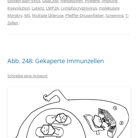
Epstein-Barr-Virus
,
GlialCAM
,
Herpesviren
,
Hygiene
,
Impfung
,
Koevolution
,
Latenz
,
LMP2A
,
Lymphocryptovirus
,
molekulare
Mimikry
,
MS
,
Multiple Sklerose
,
Pfeiffer-Drüsenfieber
,
Screening
,
T-
Zellen
.
Abb. 248: Gekaperte Immunzellen
Schreibe eine Antwort