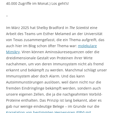
40.000 Zugriffe im Monat.) Los geht’s!
–
Im März 2025 hat Shelby Bradford in
The Scientist
eine
Arbeit des Teams um Esther Melamed an der Universität
von Texas zusammengefasst, die ein Thema aufgreift, das
auch hier im Blog schon öfter Thema war:
molekulare
Mimikry
. Viren können Aminosäuresequenzen oder die
dreidimensionale Gestalt von Proteinen ihrer Wirte
nachahmen, um von deren Immunsystem nicht als fremd
erkannt und bekämpft zu werden. Manchmal schlägt unser
Immunsystem aber doch Alarm. Und das kann
Autoimmunstörungen auslösen, weil dann nicht nur die
fremden Eindringlinge bekämpft werden, sondern auch
unsere eigenen Zellen, die ja die nachgeahmten Vorbild-
Proteine enthalten. Das Prinzip ist lang bekannt, aber es
gab nur wenige eindeutige Belege – im Grunde nur die
Korrelation von bestimmten Herpesviren (EBV) mit