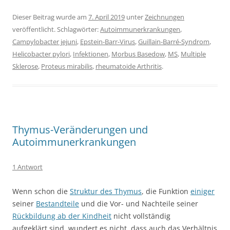
Dieser Beitrag wurde am
7. April 2019
unter
Zeichnungen
veröffentlicht. Schlagwörter:
Autoimmunerkrankungen
,
Campylobacter jejuni
,
Epstein-Barr-Virus
,
Guillain-Barré-Syndrom
,
Helicobacter pylori
,
Infektionen
,
Morbus Basedow
,
MS
,
Multiple
Sklerose
,
Proteus mirabilis
,
rheumatoide Arthritis
.
Thymus-Veränderungen und
Autoimmunerkrankungen
1 Antwort
Wenn schon die
Struktur des Thymus
, die Funktion
einiger
seiner
Bestandteile
und die Vor- und Nachteile seiner
Rückbildung ab der Kindheit
nicht vollständig
aufgeklärt sind, wundert es nicht, dass auch das Verhältnis