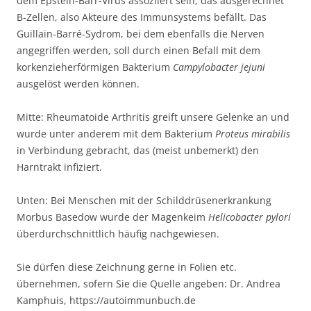
dem Epstein-Barr-Virus assoziiert sein, das ausgerechnet
B-Zellen, also Akteure des Immunsystems befällt. Das
Guillain-Barré-Sydrom, bei dem ebenfalls die Nerven
angegriffen werden, soll durch einen Befall mit dem
korkenzieherförmigen Bakterium
Campylobacter jejuni
ausgelöst werden können.
Mitte: Rheumatoide Arthritis greift unsere Gelenke an und
wurde unter anderem mit dem Bakterium
Proteus mirabilis
in Verbindung gebracht, das (meist unbemerkt) den
Harntrakt infiziert.
Unten: Bei Menschen mit der Schilddrüsenerkrankung
Morbus Basedow wurde der Magenkeim
Helicobacter pylori
überdurchschnittlich häufig nachgewiesen.
Sie dürfen diese Zeichnung gerne in Folien etc.
übernehmen, sofern Sie die Quelle angeben: Dr. Andrea
Kamphuis, https://autoimmunbuch.de