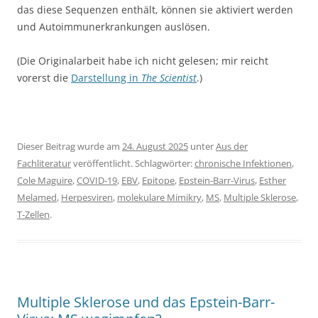
das diese Sequenzen enthält, können sie aktiviert werden
und Autoimmunerkrankungen auslösen.
(Die Originalarbeit habe ich nicht gelesen; mir reicht
vorerst die
Darstellung in
The Scientist
.)
Dieser Beitrag wurde am
24. August 2025
unter
Aus der
Fachliteratur
veröffentlicht. Schlagwörter:
chronische Infektionen
,
Cole Maguire
,
COVID-19
,
EBV
,
Epitope
,
Epstein-Barr-Virus
,
Esther
Melamed
,
Herpesviren
,
molekulare Mimikry
,
MS
,
Multiple Sklerose
,
T-Zellen
.
Multiple Sklerose und das Epstein-Barr-