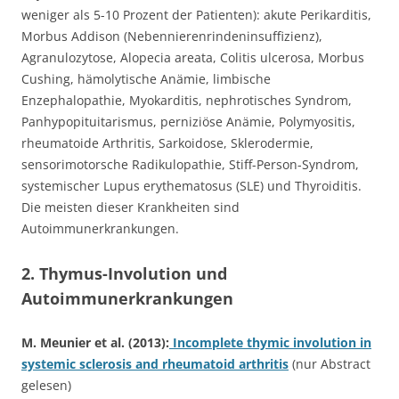
weniger als 5-10 Prozent der Patienten): akute Perikarditis,
Morbus Addison (Nebennierenrindeninsuffizienz),
Agranulozytose, Alopecia areata, Colitis ulcerosa, Morbus
Cushing, hämolytische Anämie, limbische
Enzephalopathie, Myokarditis, nephrotisches Syndrom,
Panhypopituitarismus, perniziöse Anämie, Polymyositis,
rheumatoide Arthritis, Sarkoidose, Sklerodermie,
sensorimotorsche Radikulopathie, Stiff-Person-Syndrom,
systemischer Lupus erythematosus (SLE) und Thyroiditis.
Die meisten dieser Krankheiten sind
Autoimmunerkrankungen.
2. Thymus-Involution und
Autoimmunerkrankungen
M. Meunier et al. (2013):
Incomplete thymic involution in
systemic sclerosis and rheumatoid arthritis
(nur Abstract
gelesen)