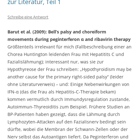
zur Literatur, Teil 1
Schreibe eine Antwort
Barut et al. (2009): Bell’s palsy and choreiform
movements during peginterferon α and ribavirin therapy
Größtenteils irrelevant für mich (Fallbeschreibung einer an
Chorea Huntington leidenden Frau mit Hepatitits C und
Fazialislähmung); interessant nur, was sie zur
Hypothyreose der Frau schreiben: „Hypothyroidism may be
another cause for the primary right-sided palsy“ (leider
ohne Literaturverweis) – und: Einige Nebenwirkungen von
IFN-α (das die Frau als Hepatitis-C-Therapie bekam)
kommen vermutlich durch Immundysregulation zustande,
Autoimmun-Thyreoiditis zum Beispiel. Frühere Studien an
BP-Patienten haben gezeigt, dass die Lähmung durch
Lymphozyten-Attacken auf den Fazialisnerv bedingt sein
dürfte, wobei die Membran der Schwann-Zellen oder der
Nerv selbst das Autoantigen liefert. Da Peginterferon und