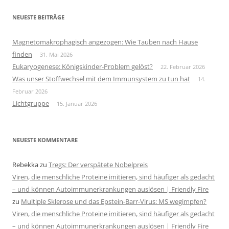
NEUESTE BEITRÄGE
Magnetomakrophagisch angezogen: Wie Tauben nach Hause
finden
31. Mai 2026
Eukaryogenese: Königskinder-Problem gelöst?
22. Februar 2026
Was unser Stoffwechsel mit dem Immunsystem zu tun hat
14.
Februar 2026
Lichtgruppe
15. Januar 2026
NEUESTE KOMMENTARE
Rebekka
zu
Tregs: Der verspätete Nobelpreis
Viren, die menschliche Proteine imitieren, sind häufiger als gedacht
– und können Autoimmunerkrankungen auslösen | Friendly Fire
zu
Multiple Sklerose und das Epstein-Barr-Virus: MS wegimpfen?
Viren, die menschliche Proteine imitieren, sind häufiger als gedacht
– und können Autoimmunerkrankungen auslösen | Friendly Fire