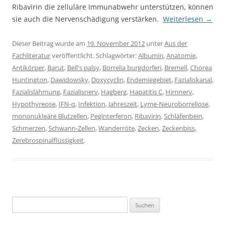
Ribavirin die zelluläre Immunabwehr unterstützen, können
sie auch die Nervenschädigung verstärken.
Weiterlesen
→
Dieser Beitrag wurde am
19. November 2012
unter
Aus der
Fachliteratur
veröffentlicht. Schlagwörter:
Albumin
,
Anatomie
,
Antikörper
,
Barut
,
Bell's palsy
,
Borrelia burgdorferi
,
Bremell
,
Chorea
Huntington
,
Dawidowsky
,
Doxycyclin
,
Endemiegebiet
,
Fazialiskanal
,
Fazialislähmung
,
Fazialisnerv
,
Hagberg
,
Hapatitis C
,
Hirnnerv
,
Hypothyreose
,
IFN-α
,
Infektion
,
Jahreszeit
,
Lyme-Neuroborreliose
,
mononukleäre Blutzellen
,
Peginterferon
,
Ribavirin
,
Schläfenbein
,
Schmerzen
,
Schwann-Zellen
,
Wanderröte
,
Zecken
,
Zeckenbiss
,
Zerebrospinalflüssigkeit
.
Suchen
nach: