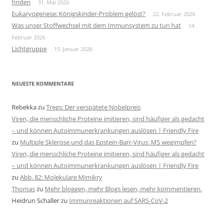
finden
31. Mai 2026
Eukaryogenese: Königskinder-Problem gelöst?
22. Februar 2026
Was unser Stoffwechsel mit dem Immunsystem zu tun hat
14.
Februar 2026
Lichtgruppe
15. Januar 2026
NEUESTE KOMMENTARE
Rebekka
zu
Tregs: Der verspätete Nobelpreis
Viren, die menschliche Proteine imitieren, sind häufiger als gedacht
– und können Autoimmunerkrankungen auslösen | Friendly Fire
zu
Multiple Sklerose und das Epstein-Barr-Virus: MS wegimpfen?
Viren, die menschliche Proteine imitieren, sind häufiger als gedacht
– und können Autoimmunerkrankungen auslösen | Friendly Fire
zu
Abb. 82: Molekulare Mimikry
Thomas
zu
Mehr bloggen, mehr Blogs lesen, mehr kommentieren.
Heidrun Schaller
zu
Immunreaktionen auf SARS-CoV-2