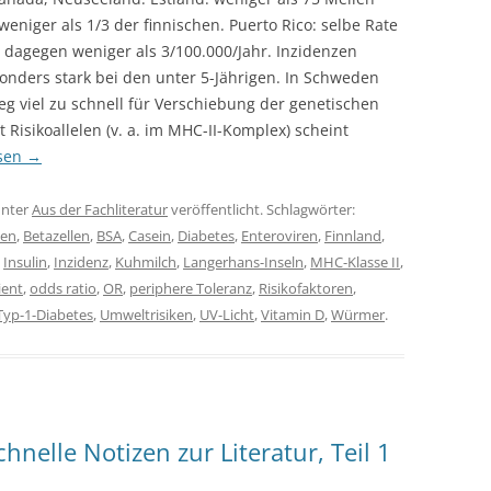
eniger als 1/3 der finnischen. Puerto Rico: selbe Rate
dagegen weniger als 3/100.000/Jahr. Inzidenzen
sonders stark bei den unter 5-Jährigen. In Schweden
ieg viel zu schnell für Verschiebung der genetischen
t Risikoallelen (v. a. im MHC-II-Komplex) scheint
esen
→
nter
Aus der Fachliteratur
veröffentlicht. Schlagwörter:
len
,
Betazellen
,
BSA
,
Casein
,
Diabetes
,
Enteroviren
,
Finnland
,
,
Insulin
,
Inzidenz
,
Kuhmilch
,
Langerhans-Inseln
,
MHC-Klasse II
,
ient
,
odds ratio
,
OR
,
periphere Toleranz
,
Risikofaktoren
,
Typ-1-Diabetes
,
Umweltrisiken
,
UV-Licht
,
Vitamin D
,
Würmer
.
chnelle Notizen zur Literatur, Teil 1