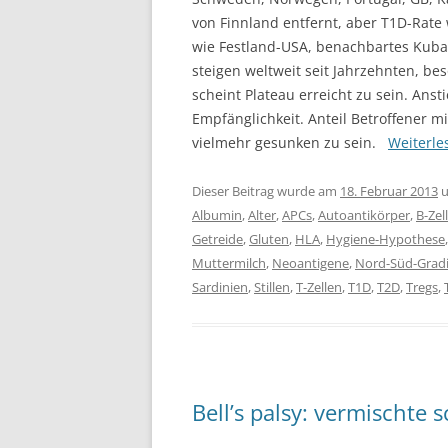
von Finnland entfernt, aber T1D-Rate w
wie Festland-USA, benachbartes Kuba 
steigen weltweit seit Jahrzehnten, be
scheint Plateau erreicht zu sein. Anst
Empfänglichkeit. Anteil Betroffener mi
vielmehr gesunken zu sein.
Weiterl
Dieser Beitrag wurde am
18. Februar 2013
u
Albumin
,
Alter
,
APCs
,
Autoantikörper
,
B-Zel
Getreide
,
Gluten
,
HLA
,
Hygiene-Hypothese
Muttermilch
,
Neoantigene
,
Nord-Süd-Grad
Sardinien
,
Stillen
,
T-Zellen
,
T1D
,
T2D
,
Tregs
,
Bell’s palsy: vermischte s