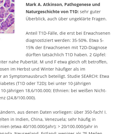
Mark A. Atkinson, Pathogenese und
Naturgeschichte von T1D:
sehr guter
Überblick, auch über ungeklärte Fragen.
Anteil T1D-Fälle, die erst bei Erwachsenen
s
diagnostiziert werden: 35-50%. Etwa 5-
15% der Erwachsenen mit T2D-Diagnose
dürften tatsächlich T1D haben. 2 Gipfel:
iter nahe Pubertät. M und F etwa gleich oft betroffen,
osen im Herbst und Winter häufiger als im
or an Symptomausbruch beteiligt. Studie SEARCH: Etwa
iabetes (T1D oder T2D); bei unter 10-Jährigen
 10-Jährigen 18,6/100.000; Ethnien: bei weißen Nicht-
nz (24,8/100.000).
ändern, aus denen Daten vorliegen: über 350-fach! I.
Selten in Indien, China, Venezuela; sehr häufig in
nien (etwa 40/100.000/Jahr); > 20/100.000/Jahr in
anada, Neuseeland. Estland: weniger als 75 Meilen