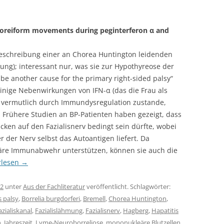
d choreiform movements during peginterferon α and
lbeschreibung einer an Chorea Huntington leidenden
mung); interessant nur, was sie zur Hypothyreose der
be another cause for the primary right-sided palsy“
 Einige Nebenwirkungen von IFN-α (das die Frau als
 vermutlich durch Immundysregulation zustande,
 Frühere Studien an BP-Patienten haben gezeigt, dass
en auf den Fazialisnerv bedingt sein dürfte, wobei
der Nerv selbst das Autoantigen liefert. Da
uläre Immunabwehr unterstützen, können sie auch die
rlesen
→
12
unter
Aus der Fachliteratur
veröffentlicht. Schlagwörter:
s palsy
,
Borrelia burgdorferi
,
Bremell
,
Chorea Huntington
,
azialiskanal
,
Fazialislähmung
,
Fazialisnerv
,
Hagberg
,
Hapatitis
n
,
Jahreszeit
,
Lyme-Neuroborreliose
,
mononukleäre Blutzellen
,