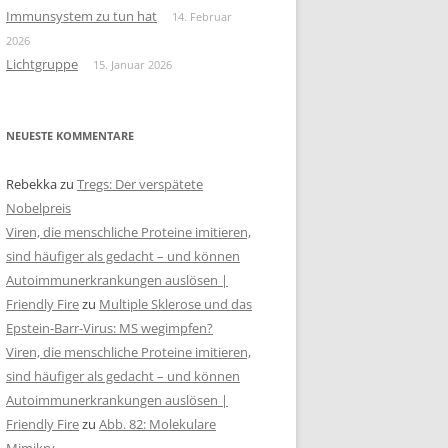
Immunsystem zu tun hat
14. Februar
2026
Lichtgruppe
15. Januar 2026
NEUESTE KOMMENTARE
Rebekka
zu
Tregs: Der verspätete
Nobelpreis
Viren, die menschliche Proteine imitieren,
sind häufiger als gedacht – und können
Autoimmunerkrankungen auslösen |
Friendly Fire
zu
Multiple Sklerose und das
Epstein-Barr-Virus: MS wegimpfen?
Viren, die menschliche Proteine imitieren,
sind häufiger als gedacht – und können
Autoimmunerkrankungen auslösen |
Friendly Fire
zu
Abb. 82: Molekulare