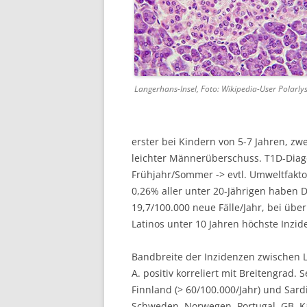
Langerhans-Insel, Foto: Wikipedia-User Polarly
erster bei Kindern von 5-7 Jahren, zwe
leichter Männerüberschuss. T1D-Diag
Frühjahr/Sommer -> evtl. Umweltfakt
0,26% aller unter 20-Jährigen haben D
19,7/100.000 neue Fälle/Jahr, bei über
Latinos unter 10 Jahren höchste Inzide
Bandbreite der Inzidenzen zwischen L
A. positiv korreliert mit Breitengrad. 
Finnland (> 60/100.000/Jahr) und Sardi
Schweden, Norwegen, Portugal, GB, K