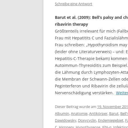
Schreibe eine Antwort
Barut et al. (2009): Bell’s palsy an
ribavirin therapy
Größtenteils irrelevant für mich (Fal
Frau mit Hepatitits C und Fazialisläh
Frau schreiben: „Hypothyroidism may 
(leider ohne Literaturverweis) – und:
Hepatitis-C-Therapie bekam) kommen
Autoimmun-Thyreoiditis zum Beispiel.
die Lähmung durch Lymphozyten-Attack
die Membran der Schwann-Zellen oder 
Peginterferon und Ribavirin die zell
Nervenschädigung verstärken.
Weite
Dieser Beitrag wurde am
19. November 20
Albumin
,
Anatomie
,
Antikörper
,
Barut
,
Bell'
Dawidowsky
,
Doxycyclin
,
Endemiegebiet
,
F
C
,
Hirnnerv
,
Hypothyreose
,
IFN-α
,
Infektio