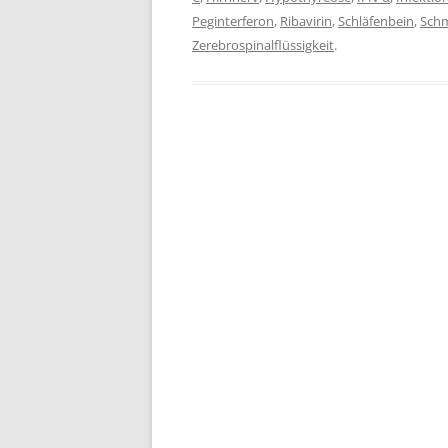
Peginterferon
,
Ribavirin
,
Schläfenbein
,
Sch
Zerebrospinalflüssigkeit
.