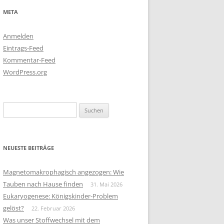
META
Anmelden
Eintrags-Feed
Kommentar-Feed
WordPress.org
Suchen
nach:
NEUESTE BEITRÄGE
Magnetomakrophagisch angezogen: Wie
Tauben nach Hause finden
31. Mai 2026
Eukaryogenese: Königskinder-Problem
gelöst?
22. Februar 2026
Was unser Stoffwechsel mit dem