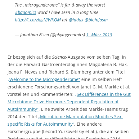
The „microgenderome“ is far & away the worst
#badomics
word I have seen in a long time
http://t.co/ziggNjWKQM
h/t
@iddux
@bioinfosm
— Jonathan Eisen (@phylogenomics)
1. März 2013
Er bezog sich auf die
Science
-Ausgabe vom selben Tag, in
der die Harvard-GastroenterologInnen Magdalena B. Flak,
Joana F. Neves und Richard S. Blumberg unter dem Titel
„Welcome to the Microgenderome“
eine im selben Heft
erschienene Forschungsarbeit von Janet G. M. Markle et al.
vorstellten und kommentierten:
„Sex Differences in the Gut
Microbiome Drive Hormone-Dependent Regulation of
Autoimmunity“
. Eine zweite Arbeit des Markle-Teams trug
2014 den Titel
„Microbiome Manipulation Modifies Sex-
specific Risks for Autoimmunity“
. Eine andere
Forschergruppe (Leonid Yurkovetskiy et al.), die am selben
Problem arbeitet, veröffentlichte ihre Ergebnisse 2014