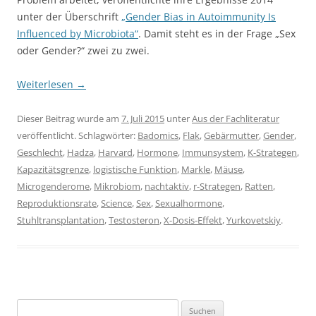
unter der Überschrift
„Gender Bias in Autoimmunity Is
Influenced by Microbiota“
. Damit steht es in der Frage „Sex
oder Gender?“ zwei zu zwei.
Weiterlesen
→
Dieser Beitrag wurde am
7. Juli 2015
unter
Aus der Fachliteratur
veröffentlicht. Schlagwörter:
Badomics
,
Flak
,
Gebärmutter
,
Gender
,
Geschlecht
,
Hadza
,
Harvard
,
Hormone
,
Immunsystem
,
K-Strategen
,
Kapazitätsgrenze
,
logistische Funktion
,
Markle
,
Mäuse
,
Microgenderome
,
Mikrobiom
,
nachtaktiv
,
r-Strategen
,
Ratten
,
Reproduktionsrate
,
Science
,
Sex
,
Sexualhormone
,
Stuhltransplantation
,
Testosteron
,
X-Dosis-Effekt
,
Yurkovetskiy
.
Suchen