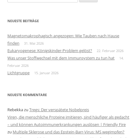
nach:
NEUESTE BEITRÄGE
Magnetomakrophagisch angezogen: Wie Tauben nach Hause
finden
31. Mai 2026
Eukaryogenese: Königskinder-Problem gelöst?
22. Februar 2026
Was unser Stoffwechsel mit dem Immunsystem zu tun hat
14.
Februar 2026
Lichtgruppe
15. Januar 2026
NEUESTE KOMMENTARE
Rebekka
zu
Tregs: Der verspätete Nobelpreis
Viren, die menschliche Proteine imitieren, sind häufiger als gedacht
– und können Autoimmunerkrankungen auslösen | Friendly Fire
zu
Multiple Sklerose und das Epstein-Barr-Virus: MS wegimpfen?