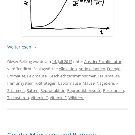
Weiterlesen
→
Dieser Beitrag wurde am
14. Juli 2015
unter
Aus der Fachliteratur
veröffentlicht. Schlagwörter:
Allokation
,
Antioxidantien
,
Energie
,
Erdmäuse
,
Feldmäuse
,
Geschlechtschromosomen
,
Hausmäuse
,
Immunsystem
,
K-Strategen
,
Labormäuse
,
Mäuse
,
Nagetiere
,
r-
Strategen
,
Ratten
,
Reproduktion
,
Reproduktionsrate
,
Ressourcen
,
Testosteron
,
Vitamin C
,
Vitamin E
,
Wildtiere
.
Gender-Mäuschen und Badomics