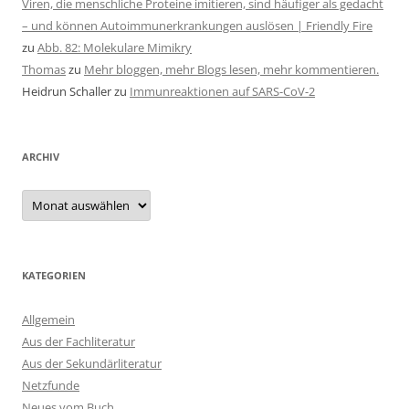
Viren, die menschliche Proteine imitieren, sind häufiger als gedacht
– und können Autoimmunerkrankungen auslösen | Friendly Fire
zu
Abb. 82: Molekulare Mimikry
Thomas
zu
Mehr bloggen, mehr Blogs lesen, mehr kommentieren.
Heidrun Schaller
zu
Immunreaktionen auf SARS-CoV-2
ARCHIV
Archiv
KATEGORIEN
Allgemein
Aus der Fachliteratur
Aus der Sekundärliteratur
Netzfunde
Neues vom Buch