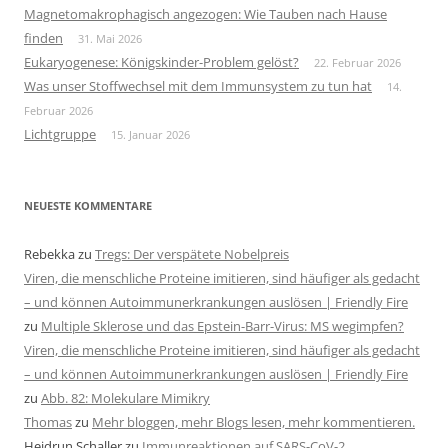
Magnetomakrophagisch angezogen: Wie Tauben nach Hause
finden
31. Mai 2026
Eukaryogenese: Königskinder-Problem gelöst?
22. Februar 2026
Was unser Stoffwechsel mit dem Immunsystem zu tun hat
14.
Februar 2026
Lichtgruppe
15. Januar 2026
NEUESTE KOMMENTARE
Rebekka
zu
Tregs: Der verspätete Nobelpreis
Viren, die menschliche Proteine imitieren, sind häufiger als gedacht
– und können Autoimmunerkrankungen auslösen | Friendly Fire
zu
Multiple Sklerose und das Epstein-Barr-Virus: MS wegimpfen?
Viren, die menschliche Proteine imitieren, sind häufiger als gedacht
– und können Autoimmunerkrankungen auslösen | Friendly Fire
zu
Abb. 82: Molekulare Mimikry
Thomas
zu
Mehr bloggen, mehr Blogs lesen, mehr kommentieren.
Heidrun Schaller
zu
Immunreaktionen auf SARS-CoV-2